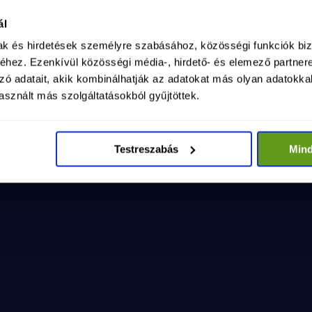
ság kormánya - LELEPLEZŐ VIDEÓ
025. máj. 15.
ál
sag-kormanya-leleplezo-video-1
mak és hirdetések személyre szabásához, közösségi funkciók biz
hez. Ezenkívül közösségi média-, hirdető- és elemező partner
zó adatait, akik kombinálhatják az adatokat más olyan adatokka
sznált más szolgáltatásokból gyűjtöttek.
Testreszabás
Min
VI
saládok!
1