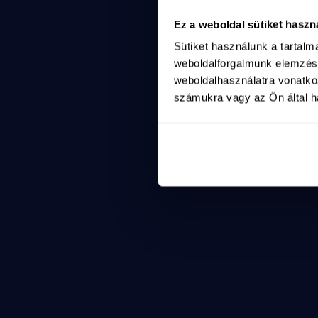
A háború és a hazug
2
Ez a weboldal sütiket haszn
a-haboru-es-a-hazug
Sütiket használunk a tartal
Shorts
https://www.youtube.com/shorts/hjfoZtKOt_8
weboldalforgalmunk elemzésé
Rendkívüli bejelentés - Ruszin-Szendi Romulusz
weboldalhasználatra vonatko
2025. máj. 15.
számukra vagy az Ön által ha
rendkivueli-bejelentes-ruszin-szendi-romulusz
Shorts
https://www.youtube.com/shorts/Lqg2PT16ywg
A ti hangotok erősebb, mint a propaganda!
2025. máj. 15.
a-ti-hangotok-erosebb-mint-a-propaganda
Shorts
https://www.youtube.com/shorts/NAqoWOuIJf8
Lépésről lépésre haladunk Nagyvárad felé
2025. máj. 15.
lepesrol-lepesre-haladunk-nagyvarad-fele
Shorts
https://www.youtube.com/shorts/tLE8j_ZAs
Mert az egyszülős és az egygyerekes családok is c
2025. máj. 15.
a-ti-hangotok-erosebb-mint-a-propaganda-
Shorts