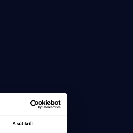
A sütikről
x=6