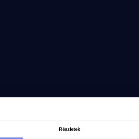
k.
k
s
aló
alo
Részletek
sQ&list=PLUrFvFHu5gwOVh--aEngWSX1LUcH9uMSA&inde