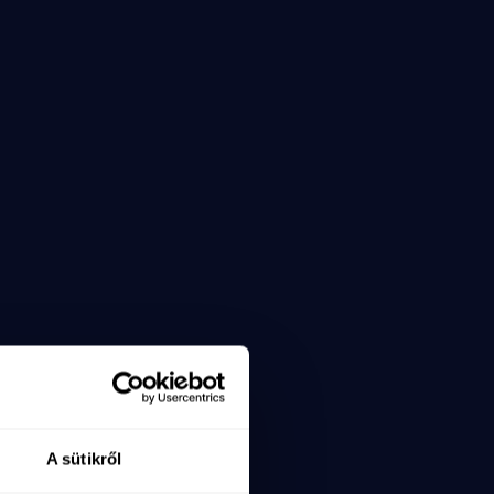
A sütikről
x=6