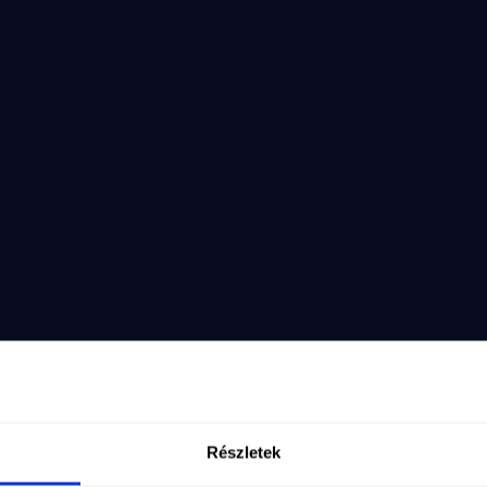
k.
k
s
aló
alo
Részletek
sQ&list=PLUrFvFHu5gwOVh--aEngWSX1LUcH9uMSA&inde