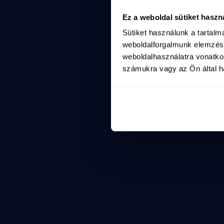
A háború és a hazug
2
Ez a weboldal sütiket haszn
a-haboru-es-a-hazug
Sütiket használunk a tartal
Shorts
https://www.youtube.com/shorts/hjfoZtKOt_8
weboldalforgalmunk elemzésé
Rendkívüli bejelentés - Ruszin-Szendi Romulusz
weboldalhasználatra vonatko
2025. máj. 15.
számukra vagy az Ön által ha
rendkivueli-bejelentes-ruszin-szendi-romulusz
Shorts
https://www.youtube.com/shorts/Lqg2PT16ywg
A ti hangotok erősebb, mint a propaganda!
2025. máj. 15.
a-ti-hangotok-erosebb-mint-a-propaganda
Shorts
https://www.youtube.com/shorts/NAqoWOuIJf8
Lépésről lépésre haladunk Nagyvárad felé
2025. máj. 15.
lepesrol-lepesre-haladunk-nagyvarad-fele
Shorts
https://www.youtube.com/shorts/tLE8j_ZAs
Mert az egyszülős és az egygyerekes családok is c
2025. máj. 15.
a-ti-hangotok-erosebb-mint-a-propaganda-
Shorts