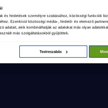
ság kormánya - LELEPLEZŐ VIDEÓ
025. máj. 15.
ál
sag-kormanya-leleplezo-video-1
mak és hirdetések személyre szabásához, közösségi funkciók biz
hez. Ezenkívül közösségi média-, hirdető- és elemező partner
zó adatait, akik kombinálhatják az adatokat más olyan adatokka
sznált más szolgáltatásokból gyűjtöttek.
Testreszabás
Min
VI
saládok!
1