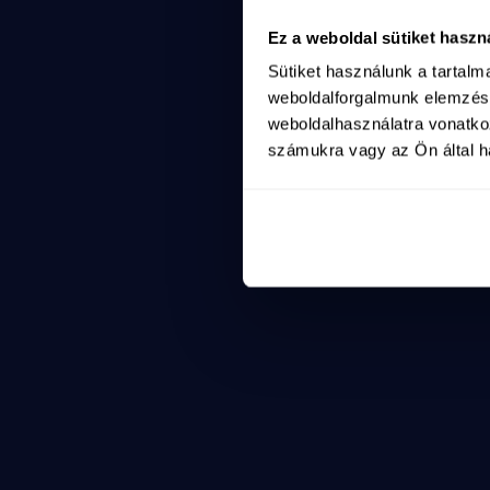
A háború és a hazug
2
Ez a weboldal sütiket haszn
a-haboru-es-a-hazug
Sütiket használunk a tartal
Shorts
https://www.youtube.com/shorts/hjfoZtKOt_8
weboldalforgalmunk elemzésé
Rendkívüli bejelentés - Ruszin-Szendi Romulusz
weboldalhasználatra vonatko
2025. máj. 15.
számukra vagy az Ön által ha
rendkivueli-bejelentes-ruszin-szendi-romulusz
Shorts
https://www.youtube.com/shorts/Lqg2PT16ywg
A ti hangotok erősebb, mint a propaganda!
2025. máj. 15.
a-ti-hangotok-erosebb-mint-a-propaganda
Shorts
https://www.youtube.com/shorts/NAqoWOuIJf8
Lépésről lépésre haladunk Nagyvárad felé
2025. máj. 15.
lepesrol-lepesre-haladunk-nagyvarad-fele
Shorts
https://www.youtube.com/shorts/tLE8j_ZAs
Mert az egyszülős és az egygyerekes családok is c
2025. máj. 15.
a-ti-hangotok-erosebb-mint-a-propaganda-
Shorts