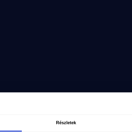
k.
k
s
aló
alo
Részletek
sQ&list=PLUrFvFHu5gwOVh--aEngWSX1LUcH9uMSA&inde