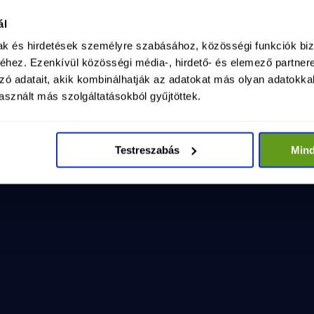
ság kormánya - LELEPLEZŐ VIDEÓ
025. máj. 15.
ál
sag-kormanya-leleplezo-video-1
mak és hirdetések személyre szabásához, közösségi funkciók biz
hez. Ezenkívül közösségi média-, hirdető- és elemező partner
zó adatait, akik kombinálhatják az adatokat más olyan adatokka
sznált más szolgáltatásokból gyűjtöttek.
Testreszabás
Min
VI
saládok!
1