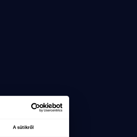
A sütikről
x=6