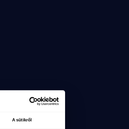
A sütikről
x=6