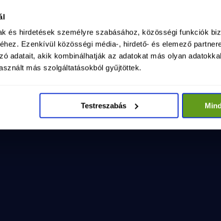
ság kormánya - LELEPLEZŐ VIDEÓ
025. máj. 15.
ál
sag-kormanya-leleplezo-video-1
mak és hirdetések személyre szabásához, közösségi funkciók biz
hez. Ezenkívül közösségi média-, hirdető- és elemező partner
zó adatait, akik kombinálhatják az adatokat más olyan adatokka
sznált más szolgáltatásokból gyűjtöttek.
Testreszabás
Min
VI
saládok!
1