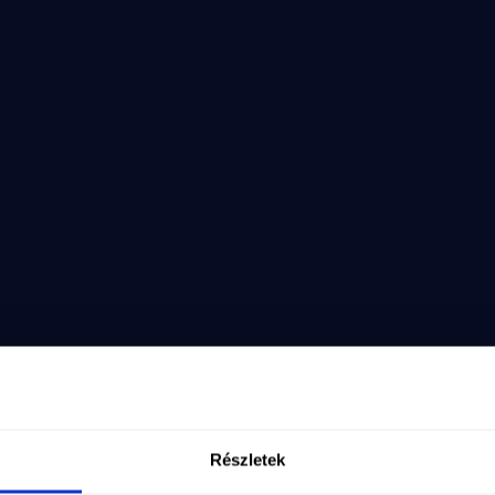
k.
k
s
aló
alo
Részletek
sQ&list=PLUrFvFHu5gwOVh--aEngWSX1LUcH9uMSA&inde