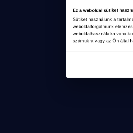
A háború és a hazug
2
Ez a weboldal sütiket haszn
a-haboru-es-a-hazug
Sütiket használunk a tartal
Shorts
https://www.youtube.com/shorts/hjfoZtKOt_8
weboldalforgalmunk elemzésé
Rendkívüli bejelentés - Ruszin-Szendi Romulusz
weboldalhasználatra vonatko
2025. máj. 15.
számukra vagy az Ön által ha
rendkivueli-bejelentes-ruszin-szendi-romulusz
Shorts
https://www.youtube.com/shorts/Lqg2PT16ywg
A ti hangotok erősebb, mint a propaganda!
2025. máj. 15.
a-ti-hangotok-erosebb-mint-a-propaganda
Shorts
https://www.youtube.com/shorts/NAqoWOuIJf8
Lépésről lépésre haladunk Nagyvárad felé
2025. máj. 15.
lepesrol-lepesre-haladunk-nagyvarad-fele
Shorts
https://www.youtube.com/shorts/tLE8j_ZAs
Mert az egyszülős és az egygyerekes családok is c
2025. máj. 15.
a-ti-hangotok-erosebb-mint-a-propaganda-
Shorts