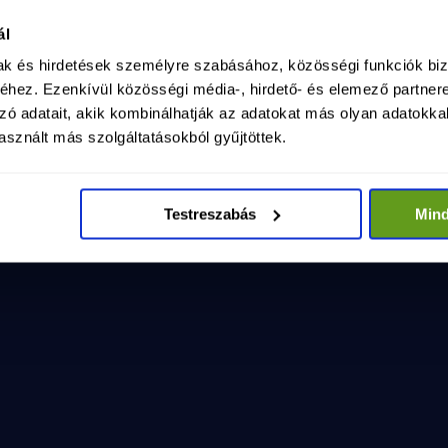
ság kormánya - LELEPLEZŐ VIDEÓ
025. máj. 15.
ál
sag-kormanya-leleplezo-video-1
mak és hirdetések személyre szabásához, közösségi funkciók biz
hez. Ezenkívül közösségi média-, hirdető- és elemező partner
zó adatait, akik kombinálhatják az adatokat más olyan adatokka
sznált más szolgáltatásokból gyűjtöttek.
Testreszabás
Min
VI
saládok!
1