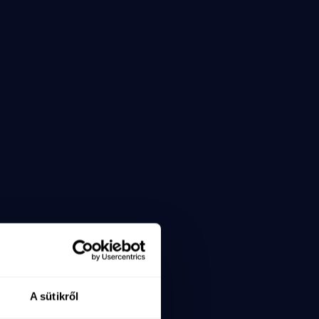
A sütikről
x=6