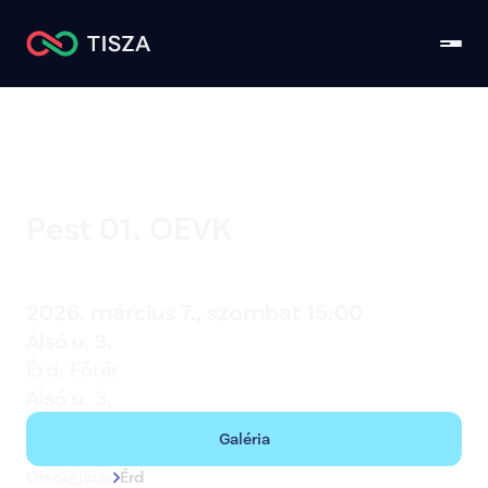
Pest 01. OEVK
Érd
2026. március 7., szombat 15:00
Alsó u. 3.
Érd, Főtér
Alsó u. 3.
Galéria
Országjárás
Érd