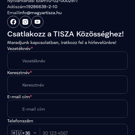
Nyilvántartási szám
10-02-0002971
Adószám
19286639-2-10
Email
info@magyartisza.hu
Csatlakozz a TISZA Közösséghez!
Maradjunk kapcsolatban, iratkozz fel a hírlevelünkre!
Vezetéknév
*
Keresztnév
*
E-mail cím
*
Telefonszám
🇭🇺
+36