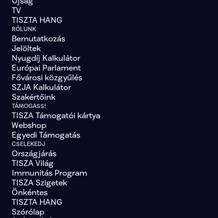
Újság
TV
TISZTA HANG
RÓLUNK
Bemutatkozás
Jelöltek
Nyugdíj Kalkulátor
Európai Parlament
Fővárosi közgyűlés
SZJA Kalkulátor
Szakértőink
TÁMOGASS!
TISZA Támogatói kártya
Webshop
Egyedi Támogatás
CSELEKEDJ
Országjárás
TISZA Világ
Immunitás Program
TISZA Szigetek
Önkéntes
TISZTA HANG
Szórólap