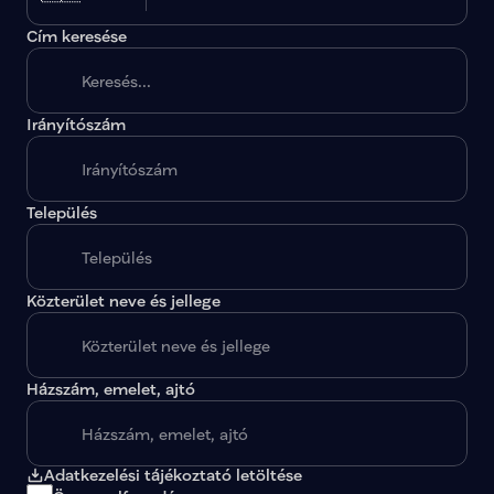
Cím keresése
Irányítószám
A megadott paraméterekkel nincs egy találat sem.
Település
Közterület neve és jellege
Házszám, emelet, ajtó
Adatkezelési tájékoztató letöltése