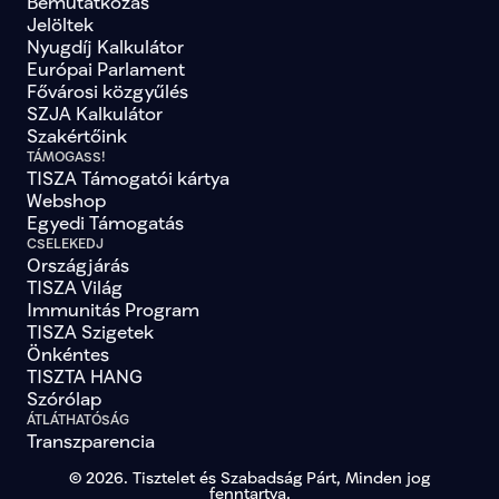
Bemutatkozás
Jelöltek
Nyugdíj Kalkulátor
Európai Parlament
Fővárosi közgyűlés
SZJA Kalkulátor
Szakértőink
TÁMOGASS!
TISZA Támogatói kártya
Webshop
Egyedi Támogatás
CSELEKEDJ
Országjárás
TISZA Világ
Immunitás Program
TISZA Szigetek
Önkéntes
TISZTA HANG
Szórólap
ÁTLÁTHATÓSÁG
Transzparencia
© 2026. Tisztelet és Szabadság Párt, Minden jog
fenntartva.