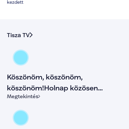
kezdett
Tisza TV
Köszönöm, köszönöm,
köszönöm!Holnap közösen
Megtekintés
történelmet írunk!