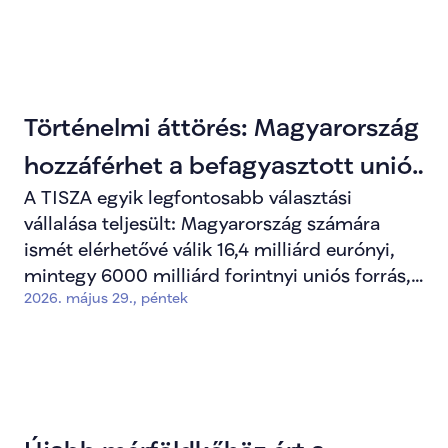
Történelmi áttörés: Magyarország
hozzáférhet a befagyasztott uniós
A TISZA egyik legfontosabb választási
forrásokhoz
vállalása teljesült: Magyarország számára
ismét elérhetővé válik 16,4 milliárd eurónyi,
mintegy 6000 milliárd forintnyi uniós forrás,
2026. május 29., péntek
amelyet a korábbi kormány évek alatt sem
tudott felszabadítani.