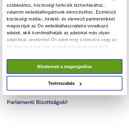
szabásához, közösségi funkciók biztosításához,
valamint weboldalforgalmunk elemzéséhez. Ezenkívül
közösségi média-, hirdető- és elemező partnereinkkel
megosztjuk az Ön weboldalhasználatra vonatkozó
TISZA kormány
adatait, akik kombinálhatják az adatokat más olyan
Újabb mérföldkőhöz ért a
adatokkal, amelyeket Ön adott meg számukra vagy az
Ön által használt más szolgáltatásokból gyűjtöttek.
rendszerváltás: benyújtotta első
A TISZA vállalta, hogy lépésről lépésre, tégláról
javaslatcsomagját a TISZA
téglára épít egy működő és emberséges
Mindennek a megengedése
Magyarországot, a javaslatcsomag ennek a
frakció.
munkának az első lépése.
Testreszabás
Megalakult a TISZA-kormány
2026. május 13., szerda
Parlamenti Bizottságok