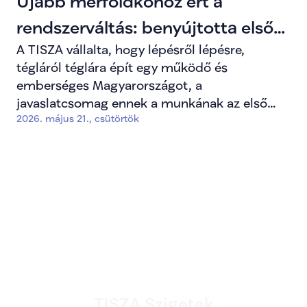
Újabb mérföldkőhöz ért a
rendszerváltás: benyújtotta első
A TISZA vállalta, hogy lépésről lépésre,
javaslatcsomagját a TISZA
tégláról téglára épít egy működő és
frakció.
emberséges Magyarországot, a
javaslatcsomag ennek a munkának az első
2026. május 21., csütörtök
lépése.
TISZA Szigetek