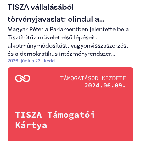
TISZA vállalásából
törvényjavaslat: elindul a
Magyar Péter a Parlamentben jelentette be a
Tisztítótűz művelet
Tisztítótűz művelet első lépéseit:
alkotmánymódosítást, vagyonvisszaszerzést
és a demokratikus intézményrendszer
2026. június 23., kedd
megerősítését.
TÁMOGATÁSOD KEZDETE
2024.06.09.
TISZA Támogatói 
Kártya