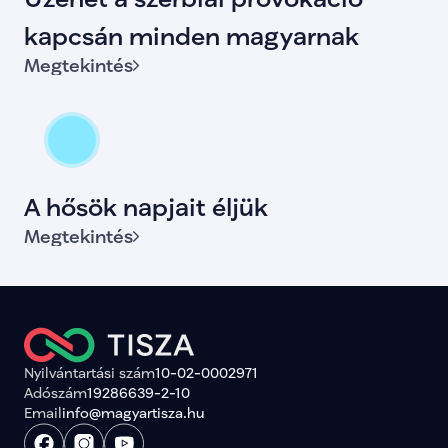
kapcsán minden magyarnak
Megtekintés
A hősök napjait éljük
Megtekintés
Nyilvántartási szám
10-02-0002971
Adószám
19286639-2-10
Email
info@magyartisza.hu