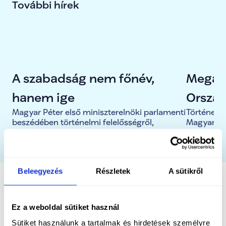
T
ovábbi hírek
A szabadság nem főnév,
Megala
hanem ige
Ország
Magyar Péter első miniszterelnöki parlamenti
Történelmi
kérte 
beszédében történelmi felelősségről,
Magyarorsz
szembenézésről, igazságtételről,
megválasz
köztár
megbékélésről és újrakezdésről beszélt
letették e
megalakul
Beleegyezés
Részletek
A sütikről
Kategória
TISZA kormány
Ez a weboldal sütiket használ
Sütiket használunk a tartalmak és hirdetések személyre