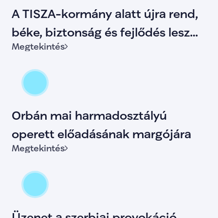
A TISZA-kormány alatt újra rend,
béke, biztonság és fejlődés lesz
Megtekintés
Magyarországon.
Orbán mai harmadosztályú
operett előadásának margójára
Megtekintés
Üzenet a szerbiai provokáció