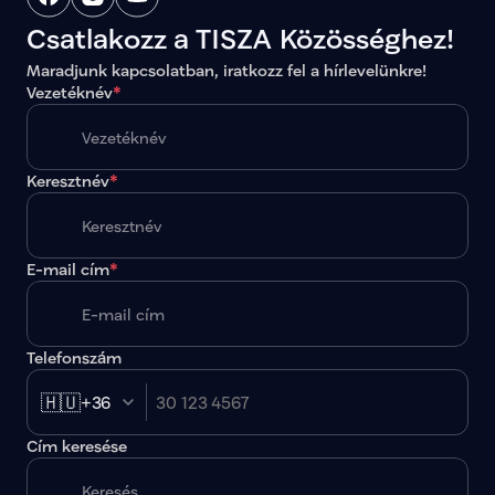
Csatlakozz a TISZA Közösséghez!
Maradjunk kapcsolatban, iratkozz fel a hírlevelünkre!
Vezetéknév
*
Keresztnév
*
E-mail cím
*
Telefonszám
🇭🇺
+36
Cím keresése