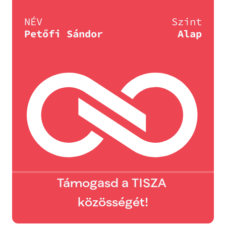
NÉV
Szint
Petőfi Sándor
Alap
Támogasd a TISZA 
közösségét!