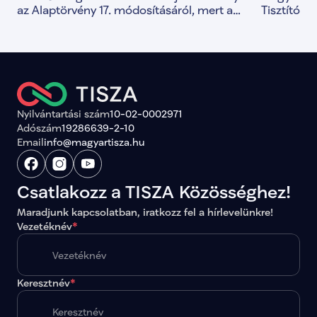
egyeztetés indult az
Tisztí
az Alaptörvény 17. módosításáról, mert a
Tisztítótű
közös döntések alapja a valódi társadalmi
alkotmány
Alaptörvény módosításáról
párbeszéd.
és a demo
megerősít
Nyilvántartási szám
10-02-0002971
Adószám
19286639-2-10
Email
info@magyartisza.hu
Csatlakozz a TISZA Közösséghez!
Maradjunk kapcsolatban, iratkozz fel a hírlevelünkre!
Vezetéknév
*
Keresztnév
*