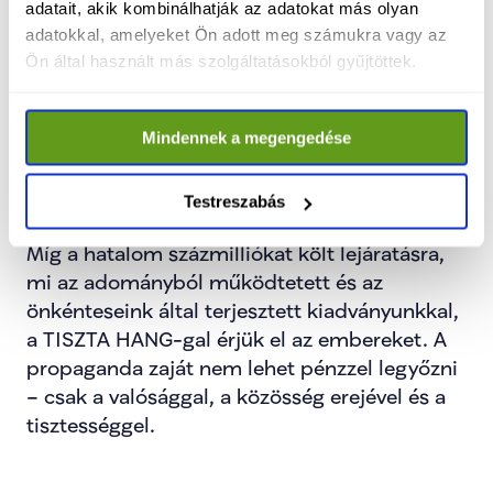
adatait, akik kombinálhatják az adatokat más olyan
állami milliárdjaink, nincs fizetett 
adatokkal, amelyeket Ön adott meg számukra vagy az
trollhadseregünk. Közösségünket több tízezer 
Ön által használt más szolgáltatásokból gyűjtöttek.
önkéntes és több tízezer „rendszerváltó” tag 
tartja fent, akik saját szabadidejüket és saját 
pénzüket áldozzák a változásért.
Mindennek a megengedése
Testreszabás
Míg a hatalom százmilliókat költ lejáratásra, 
mi az adományból működtetett és az 
önkénteseink által terjesztett kiadványunkkal, 
a TISZTA HANG-gal érjük el az embereket. A 
propaganda zaját nem lehet pénzzel legyőzni 
– csak a valósággal, a közösség erejével és a 
tisztességgel.