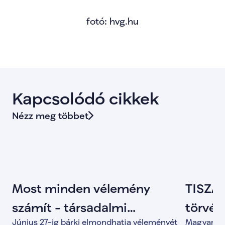
fotó: hvg.hu
Kapcsolódó cikkek
Nézz meg többet
Most minden vélemény
TISZA 
számít - társadalmi
törvény
Június 27-ig bárki elmondhatja véleményét
Magyar Pét