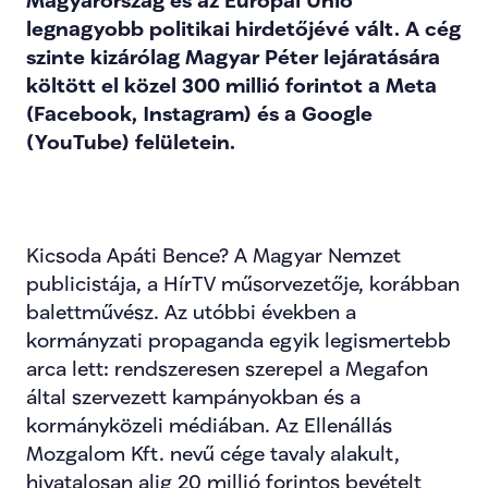
Magyarország és az Európai Unió 
legnagyobb politikai hirdetőjévé vált. A cég 
szinte kizárólag Magyar Péter lejáratására 
költött el közel 300 millió forintot a Meta 
(Facebook, Instagram) és a Google 
(YouTube) felületein.
Kicsoda Apáti Bence? A Magyar Nemzet 
publicistája, a HírTV műsorvezetője, korábban 
balettművész. Az utóbbi években a 
kormányzati propaganda egyik legismertebb 
arca lett: rendszeresen szerepel a Megafon 
által szervezett kampányokban és a 
kormányközeli médiában. Az Ellenállás 
Mozgalom Kft. nevű cége tavaly alakult, 
hivatalosan alig 20 millió forintos bevételt 