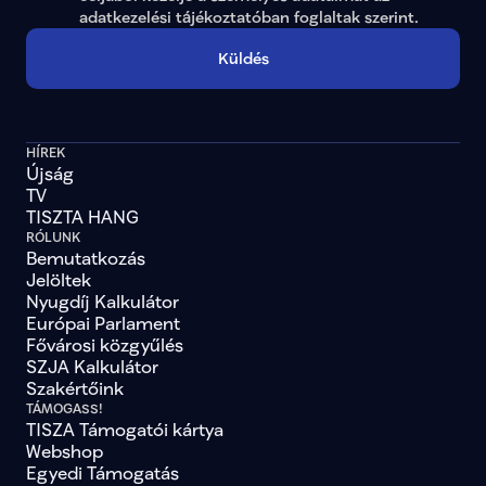
adatkezelési tájékoztatóban
 foglaltak szerint.
Küldés
HÍREK
Újság
TV
TISZTA HANG
RÓLUNK
Bemutatkozás
Jelöltek
Nyugdíj Kalkulátor
Európai Parlament
Fővárosi közgyűlés
SZJA Kalkulátor
Szakértőink
TÁMOGASS!
TISZA Támogatói kártya
Webshop
Egyedi Támogatás