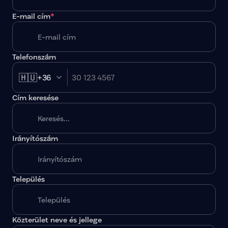
E-mail cím
*
Telefonszám
🇭🇺
+36
Cím keresése
Irányítószám
A megadott paraméterekkel nincs egy találat sem.
Település
Közterület neve és jellege