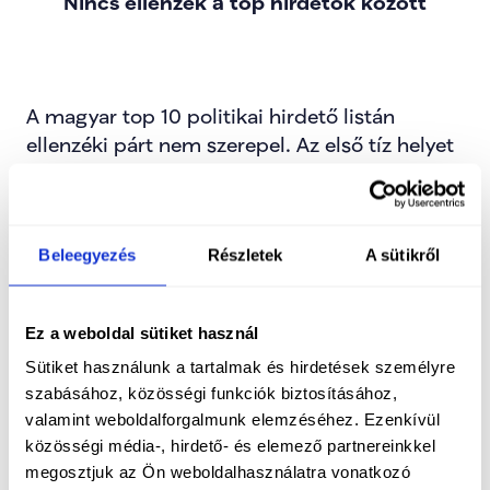
Nincs ellenzék a top hirdetők között
A magyar top 10 politikai hirdető listán 
ellenzéki párt nem szerepel. Az első tíz helyet 
kormánypárti vagy kormányközeli cégek és 
médiumok uralják. Ez mutatja, mennyire 
aránytalan és tisztességtelen a politikai 
Beleegyezés
Részletek
A sütikről
verseny Magyarországon.
Ez a weboldal sütiket használ
Sütiket használunk a tartalmak és hirdetések személyre
Propaganda vs. TISZTA HANG
szabásához, közösségi funkciók biztosításához,
valamint weboldalforgalmunk elemzéséhez. Ezenkívül
közösségi média-, hirdető- és elemező partnereinkkel
megosztjuk az Ön weboldalhasználatra vonatkozó
Nekünk nincsenek oligarcháink, nincsenek 