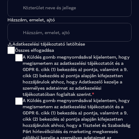
Házszám, emelet, ajtó
Adatkezelési tájékoztató letöltése
Összes elfogadása
A Küldés gomb megnyomásával kijelentem, hogy 
megismertem az 
adatkezelési tájékoztatót
 és a 
GDPR 6. cikk (1) bekezdés a) pontja, valamint a 9. 
cikk (2) bekezdés a) pontja alapján kifejezetten 
hozzájárulok ahhoz, hogy Adatkezelő kezelje a 
személyes adataimat az 
adatkezelési 
tájékoztatóban
 foglaltak szerint.
*
A Küldés gomb megnyomásával kijelentem, hogy 
megismertem az adatkezelési tájékoztatót és a 
GDPR 6. cikk (1) bekezdés a) pontja, valamint a 9. 
cikk (2) bekezdés a) pontja alapján kifejezetten 
hozzájárulok ahhoz, hogy a Tisztelet és Szabadság 
Párt hírlevélküldés és marketing megkeresés 
céljából kezelje a személyes adataimat az 