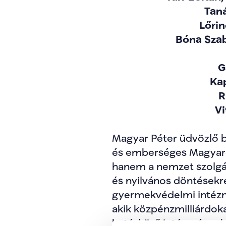
Taná
Lőrin
Bóna Szab
G
Kap
R
Vi
Magyar Péter üdvözlő 
és emberséges Magyaro
hanem a nemzet szolgál
és nyilvános döntésekre 
gyermekvédelmi intézmé
akik közpénzmilliárdoka
hatáskörű intézmények