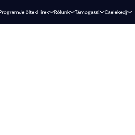
Program
Jelöltek
Hírek
Rólunk
Támogass!
Cselekedj