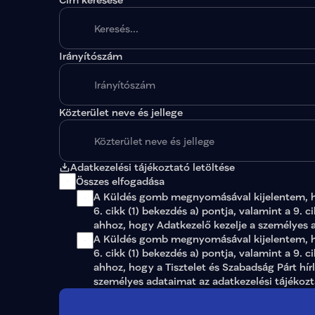
Irányítószám
A megadott paraméterekkel nincs egy találat sem
Közterület neve és jellege
Adatkezelési tájékoztató letöltése
Összes elfogadása
A Küldés gomb megnyomásával kijelentem, 
6. cikk (1) bekezdés a) pontja, valamint a 9. c
ahhoz, hogy Adatkezelő kezelje a személyes 
A Küldés gomb megnyomásával kijelentem, ho
6. cikk (1) bekezdés a) pontja, valamint a 9. c
ahhoz, hogy a Tisztelet és Szabadság Párt hír
személyes adataimat az 
adatkezelési tájékoz