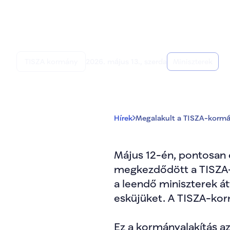
Megalakult a TI
TISZA kormány
2026. május 13., szerda
Miniszterek
Hírek
Megalakult a TISZA-korm
Május 12-én, pontosan 
megkezdődött a TISZA-
a leendő miniszterek át
esküjüket. A TISZA-korm
Ez a kormányalakítás a