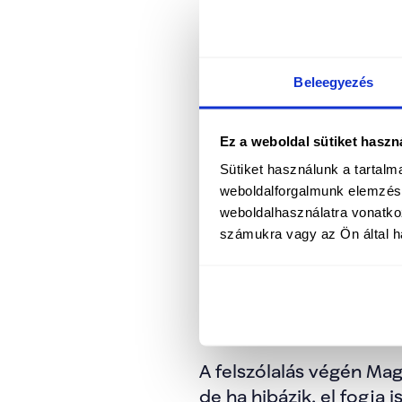
Bemutatta a kormányzati
egészségügy, az igazság
Beleegyezés
tárcaként kezelik, eze
Ez a weboldal sütiket haszn
Magyar Péter az egészsé
egyenlőtlenségek csökke
Sütiket használunk a tartal
weboldalforgalmunk elemzésé
hazahozatalát és a nyu
weboldalhasználatra vonatko
időszak legfontosabb fe
számukra vagy az Ön által ha
A beszédben elhangzott 
és a kormány célja, hog
államigazgatást hozzon 
A felszólalás végén Mag
de ha hibázik, el fogja