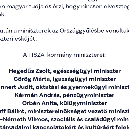
magyar tudja és érzi, hogy nincsen elvesztege
k.
után a miniszterek az Országgyűlésbe vonultak, 
zteri esküjét.
A TISZA-kormány miniszterei:
Hegedűs Zsolt, egészségügyi miniszter
Görög Márta, igazságügyi miniszter
nnert Judit, oktatási és gyermekügyi minisz
Kármán András, pénzügyminiszter
Orbán Anita, külügyminiszter
ff Bálint, miniszterelnökséget vezető minisz
-Németh Vilmos, szociális és családügyi min
 társadalmi kapcsolatokért és kultúráért fele