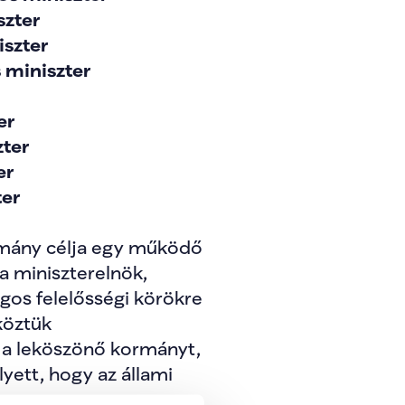
szter
iszter
 miniszter
er
zter
er
ter
mány célja egy működő 
miniszterelnök, 
os felelősségi körökre 
köztük 
 a leköszönő kormányt, 
ett, hogy az állami 