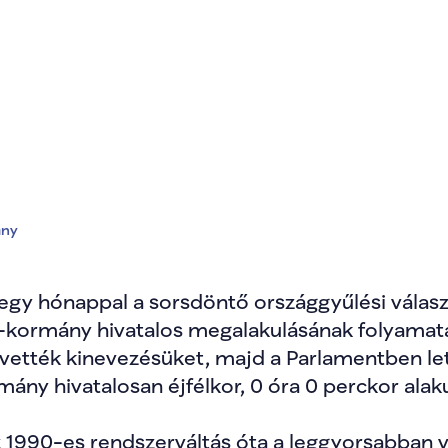
SZA-kormány
ány
egy hónappal a sorsdöntő országgyűlési válasz
kormány hivatalos megalakulásának folyamata
vették kinevezésüket, majd a Parlamentben lete
ány hivatalosan éjfélkor, 0 óra 0 perckor alak
z 1990-es rendszerváltás óta a leggyorsabban