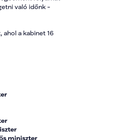
tni való időnk - 
ahol a kabinet 16 
ter
ter
iszter
lős miniszter