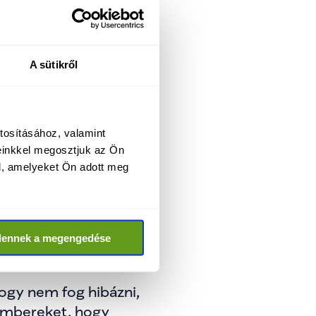
lyozta, hogy az 
zügy területét kiemelt 
A sütikről
i döntéshozatalban.
, az oktatási 
ét, az uniós források 
tosításához, valamint
einkkel megosztjuk az Ön
ezte a következő 
l, amelyeket Ön adott meg
a Karmelita-palotába, 
ható, szakmai alapú 
dennek a megengedése
ogy nem fog hibázni, 
 embereket, hogy 