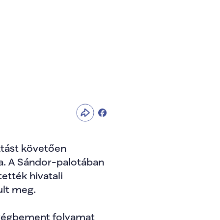
tást követően 
. A Sándor-palotában 
tték hivatali 
ult meg.
 végbement folyamat 