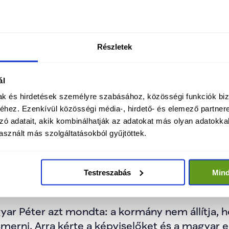
 struktúrát és a minisztereket is. Külön hangsú
ügy, az oktatás és gyermekügy, valamint a pén
Részletek
k vezetői pedig vétójogot kapnak a kormányzat
ál
gügy újjászervezését, a jogállam helyreállítását
ntését, a költségvetési hitelesség visszaépítés
mak és hirdetések személyre szabásához, közösségi funkciók biz
hez. Ezenkívül közösségi média-, hirdető- és elemező partner
gati szövetségi kapcsolatok megerősítését nev
zó adatait, akik kombinálhatják az adatokat más olyan adatokka
ladatainak.
sznált más szolgáltatásokból gyűjtöttek.
az is, hogy a miniszterelnökség nem költözik 
y a korábbi hatalmi reprezentáció helyett átlát
Testreszabás
Min
létre.
yar Péter azt mondta: a kormány nem állítja, h
 ismerni. Arra kérte a képviselőket és a magyar