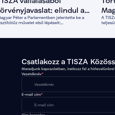
TISZA vállalásából
Tör
törvényjavaslat: elindul a
Mag
agyar Péter a Parlamentben jelentette be a
A TISZA
Tisztítótűz művelet
bef
isztítótűz művelet első lépéseit:
teljes
lkotmánymódosítást, vagyonvisszaszerzést és a
for
válik 1
emokratikus intézményrendszer megerősítését.
forint
évek al
Csatlakozz a TISZA Közös
Maradjunk kapcsolatban, iratkozz fel a hírlevelünkre!
Vezetéknév
*
E-mail cím
*
Cím keresése