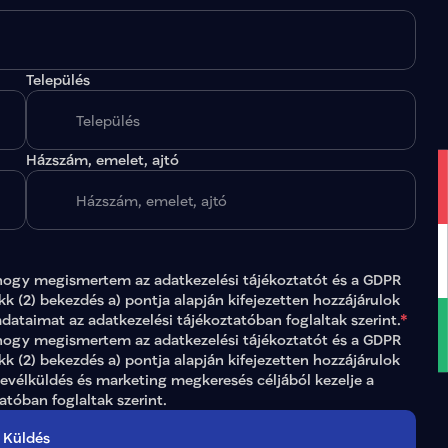
Település
.
Házszám, emelet, ajtó
hogy megismertem az 
adatkezelési tájékoztatót
 és a GDPR 
ikk (2) bekezdés a) pontja alapján kifejezetten hozzájárulok 
adataimat az 
adatkezelési tájékoztatóban
 foglaltak szerint.
*
gy megismertem az adatkezelési tájékoztatót és a GDPR 
ikk (2) bekezdés a) pontja alapján kifejezetten hozzájárulok 
levélküldés és marketing megkeresés céljából kezelje a 
tatóban
 foglaltak szerint.
Küldés