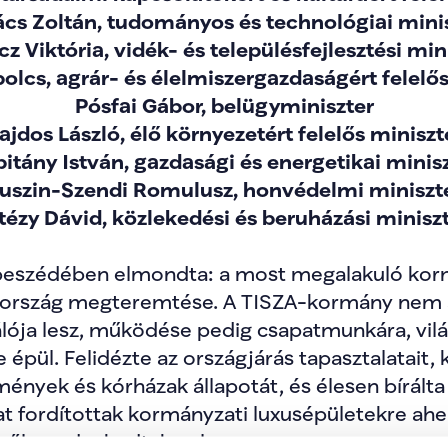
cs Zoltán, tudományos és technológiai mini
cz Viktória, vidék- és településfejlesztési min
olcs, agrár- és élelmiszergazdaságért felelős
Pósfai Gábor, belügyminiszter
ajdos László, élő környezetért felelős miniszt
itány István, gazdasági és energetikai minis
uszin-Szendi Romulusz, honvédelmi miniszt
tézy Dávid, közlekedési és beruházási minisz
beszédében elmondta: a most megalakuló kor
rszág megteremtése. A TISZA-kormány nem a 
ója lesz, működése pedig csapatmunkára, világ
épül. Felidézte az országjárás tapasztalatait, 
nyek és kórházak állapotát, és élesen bírálta
t fordítottak kormányzati luxusépületekre ahely
ről gondoskodtak volna.