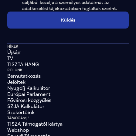
céljából kezelje a személyes adataimat az 
adatkezelési tájékoztatóban
 foglaltak szerint.
Küldés
HÍREK
Újság
TV
TISZTA HANG
RÓLUNK
Bemutatkozás
Jelöltek
Nyugdíj Kalkulátor
Európai Parlament
Fővárosi közgyűlés
SZJA Kalkulátor
Szakértőink
TÁMOGASS!
TISZA Támogatói kártya
Webshop
Egyedi Támogatás