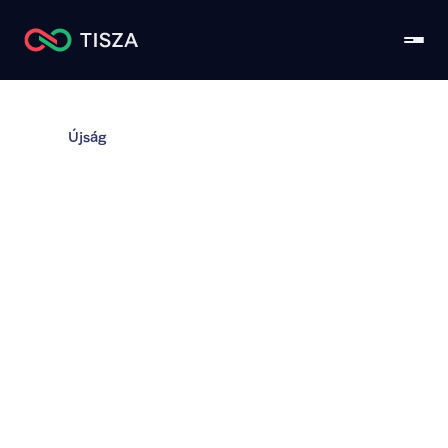
Újság
A TISZA EP-
delegációja tiltakozik 
a Mercosur 
megállapodás 