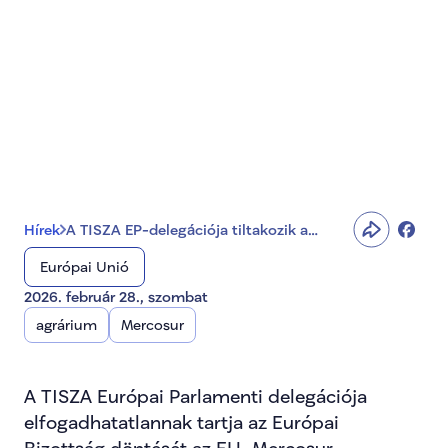
kereskedelmi 
pillérének ideiglenes 
alkalmazása miatt
Hírek
A TISZA EP-delegációja tiltakozik a
Mercosur megállapodás kereskedelmi
Európai Unió
pillérének ideiglenes alkalmazása miatt
2026. február 28., szombat
agrárium
Mercosur
A TISZA Európai Parlamenti delegációja 
elfogadhatatlannak tartja az Európai 