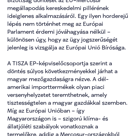
Bizottság döntését az EU–Mercosur 
megállapodás kereskedelmi pillérének 
ideiglenes alkalmazásáról. Egy ilyen horderejű 
lépés nem történhet meg az Európai 
Parlament érdemi jóváhagyása nélkül – 
különösen úgy, hogy az ügy jogszerűségét 
jelenleg is vizsgálja az Európai Unió Bírósága.
A TISZA EP-képviselőcsoportja szerint a 
döntés súlyos következményekkel járhat a 
magyar mezőgazdaságra nézve. A dél-
amerikai importtermékek olyan piaci 
versenyhelyzetet teremthetnek, amely 
tisztességtelen a magyar gazdákkal szemben. 
Míg az Európai Unióban – így 
Magyarországon is – szigorú klíma- és 
állatjóléti szabályok vonatkoznak a 
termelőkre, addig a Mercosur-országokból 