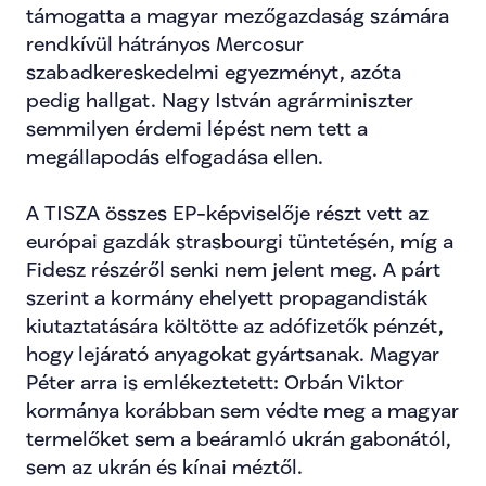
támogatta a magyar mezőgazdaság számára 
rendkívül hátrányos Mercosur 
szabadkereskedelmi egyezményt, azóta 
pedig hallgat. Nagy István agrárminiszter 
semmilyen érdemi lépést nem tett a 
megállapodás elfogadása ellen.
A TISZA összes EP-képviselője részt vett az 
európai gazdák strasbourgi tüntetésén, míg a 
Fidesz részéről senki nem jelent meg. A párt 
szerint a kormány ehelyett propagandisták 
kiutaztatására költötte az adófizetők pénzét, 
hogy lejárató anyagokat gyártsanak. Magyar 
Péter arra is emlékeztetett: Orbán Viktor 
kormánya korábban sem védte meg a magyar 
termelőket sem a beáramló ukrán gabonától, 
sem az ukrán és kínai méztől.