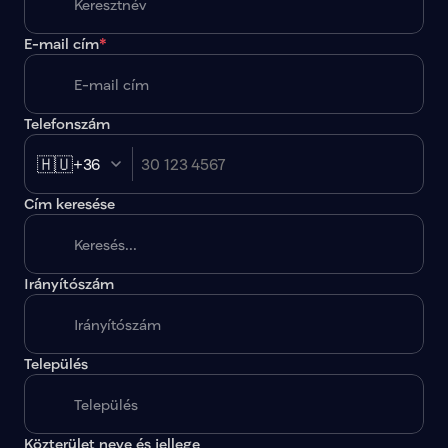
E-mail cím
*
Telefonszám
🇭🇺
+36
Cím keresése
Irányítószám
A megadott paraméterekkel nincs egy találat sem.
Település
Közterület neve és jellege