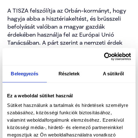
A TISZA felszólítja az Orbán-kormányt, hogy 
hagyja abba a hisztériakeltést, és brüsszeli 
befolyását valóban a magyar gazdák 
érdekében használja fel az Európai Unió 
Tanácsában. A párt szerint a nemzeti érdek 
képviselete nem kommunikációs kampányt, 
hanem határozott és következetes fellépést 
igényel.
Beleegyezés
Részletek
A sütikről
A TISZA vállalja: kormányra kerülése esetén 
hazahozza az uniós forrásokat, és azokat a 
Ez a weboldal sütiket használ
magyar gazdák fejlődésére, 
Sütiket használunk a tartalmak és hirdetések személyre
versenyképességük erősítésére fordítja. Valódi 
szabásához, közösségi funkciók biztosításához,
vidékfejlesztési politikát kíván megvalósítani, 
valamint weboldalforgalmunk elemzéséhez. Ezenkívül
amelyben a vidéki magyar családok az őket 
közösségi média-, hirdető- és elemező partnereinkkel
megillető jólétben élhetnek – erős 
megosztjuk az Ön weboldalhasználatra vonatkozó