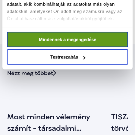
gazdasággal, megbecsült termelőkkel és 
adatait, akik kombinálhatják az adatokat más olyan
fenntartható jövőképpel.
adatokkal, amelyeket Ön adott meg számukra vagy az
Ön által használt más szolgáltatásokból gyűjtöttek.
Mindennek a megengedése
Testreszabás
Kapcsolódó cikkek
Nézz meg többet
Most minden vélemény
TISZA 
számít - társadalmi
törvény