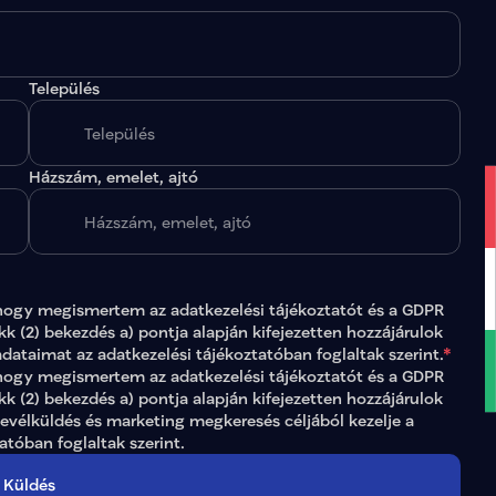
Település
.
Házszám, emelet, ajtó
hogy megismertem az 
adatkezelési tájékoztatót
 és a GDPR 
ikk (2) bekezdés a) pontja alapján kifejezetten hozzájárulok 
adataimat az 
adatkezelési tájékoztatóban
 foglaltak szerint.
*
gy megismertem az adatkezelési tájékoztatót és a GDPR 
ikk (2) bekezdés a) pontja alapján kifejezetten hozzájárulok 
levélküldés és marketing megkeresés céljából kezelje a 
tatóban
 foglaltak szerint.
Küldés