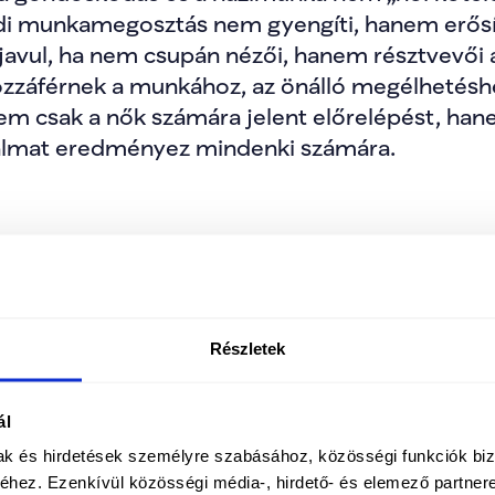
di munkamegosztás nem gyengíti, hanem erősíti
 javul, ha nem csupán nézői, hanem résztvevői 
zzáférnek a munkához, az önálló megélhetéshez
em csak a nők számára jelent előrelépést, hane
almat eredményez mindenki számára.
szerepe és hangja nem kiegészítő elem, hanem 
 vállal vezető szerepet – az Európai Parlamen
A országos szervezetében egyaránt. Számunkra
Részletek
élete és értékrendje formálja a közéletet, mer
rségesebb Magyarország a nők megbecsülésére 
ál
mak és hirdetések személyre szabásához, közösségi funkciók biz
hez. Ezenkívül közösségi média-, hirdető- és elemező partner
 akik nem fogadjuk el, hogy a nőknek kevesebb