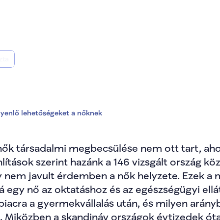
st és egyenlő lehe
zta
gyenlő lehetőségeket a nőknek
k társadalmi megbecsülése nem ott tart, ahol t
ások szerint hazánk a 146 vizsgált ország közül
 nem javult érdemben a nők helyzete. Ezek a mé
zá egy nő az oktatáshoz és az egészségügyi ellá
iacra a gyermekvállalás után, és milyen arányb
 Miközben a skandináv országok évtizedek óta b