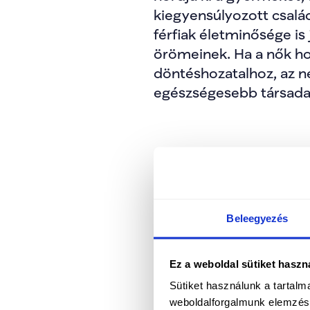
kiegyensúlyozott csalá
férfiak életminősége is
örömeinek. Ha a nők ho
döntéshozatalhoz, az n
egészségesebb társad
A TISZA számára a nők 
közösségében számos nő
közgyűlésben és a TISZ
Beleegyezés
nők tapasztalata, szeml
szolidárisabb és embe
Ez a weboldal sütiket haszn
Sütiket használunk a tartal
weboldalforgalmunk elemzésé
“Egyre többen vagyunk,