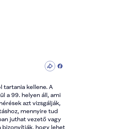
tőségeket a 
artania kellene. A 
 a 99. helyen áll, ami 
rések azt vizsgálják, 
táshoz, mennyire tud 
an juthat vezető vagy 
izonyítják, hogy lehet 