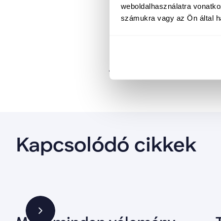
weboldalhasználatra vonatko
olyan országért dolgozun
számukra vagy az Ön által ha
gondoskodás terhei meg
kiváltság, hanem közös t
családoknak és a gyerm
jelent.  Ezért dolgozun
Kapcsolódó cikkek