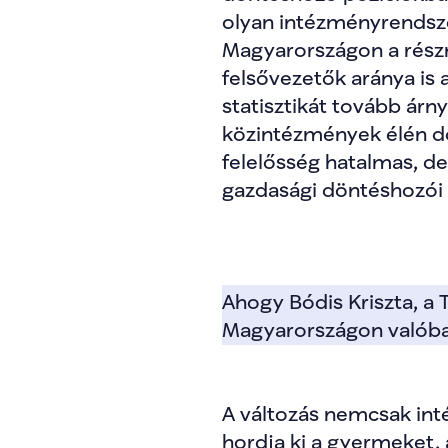
olyan intézményrendszer
Magyarországon a részm
felsővezetők aránya is 
statisztikát tovább árn
közintézmények élén do
felelősség hatalmas, de 
gazdasági döntéshozói p
Ahogy Bódis Kriszta, a 
Magyarországon valóba
A változás nemcsak inté
hordja ki a gyermeket,