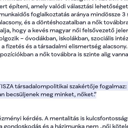
t építeni, amely valódi választási lehetőséget
unkaidős foglalkoztatás aránya mindössze 3 sz
alacsony, és a döntéshozatalban a nők továbbra i
yalja, hogy a kevés magyar női felsővezető jelen
lgozik – óvodákban, iskolákban, szociális inté
a fizetés és a társadalmi elismertség alacsony. A
ozíciókban a nők továbbra is szinte alig vanna
TISZA társadalompolitikai szakértője fogalmaz:
n becsüljenek meg minket, nőket.”
zményi kérdés. A mentalitás is kulcsfontosságú.
 a gondoskodás és a házimunka nem „női köteles