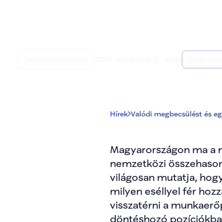
Valódi megbecsülé
nőknek
Társadalompolitika
2025. november 11., kedd
Bódis Kris
Hírek
Valódi megbecsülést és e
Magyarországon ma a nő
nemzetközi összehasonlít
világosan mutatja, hogy
milyen eséllyel fér hoz
visszatérni a munkaerőp
döntéshozó pozíciókba.