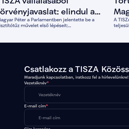
TISZA vállalásából
Tör
törvényjavaslat: elindul a
Mag
agyar Péter a Parlamentben jelentette be a
A TISZA
Tisztítótűz művelet
bef
isztítótűz művelet első lépéseit:
teljes
lkotmánymódosítást, vagyonvisszaszerzést és a
for
válik 1
emokratikus intézményrendszer megerősítését.
forint
évek al
Csatlakozz a TISZA Közös
Maradjunk kapcsolatban, iratkozz fel a hírlevelünkre!
Vezetéknév
*
E-mail cím
*
Cím keresése