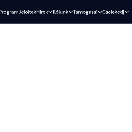
Program
Jelöltek
Hírek
Rólunk
Támogass!
Cselekedj