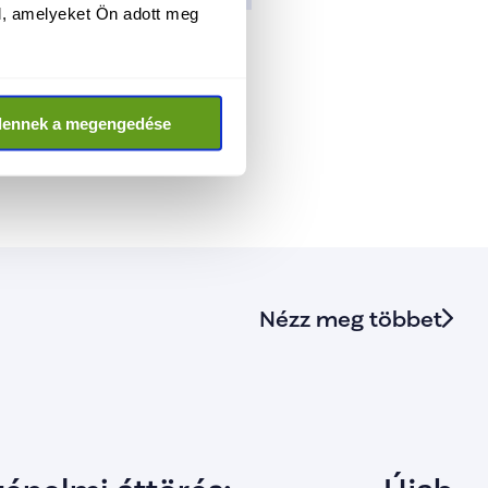
l, amelyeket Ön adott meg
feladását, ahol a 
i döntéshozatal nem 
ak, az a férfiaknak, a 
 több szabadságot 
dennek a megengedése
Nézz meg többet