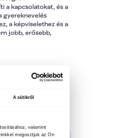
 a kapcsolatokat, és a 
a gyereknevelés 
, a képviselethez és a 
m jobb, erősebb, 
alap. A TISZA 
tben, a budapesti 
 alapvetés, hogy a 
A sütikről
t egy igazságosabb, 
is épül.
tosításához, valamint
einkkel megosztjuk az Ön
 lehetőség jusson. Egy 