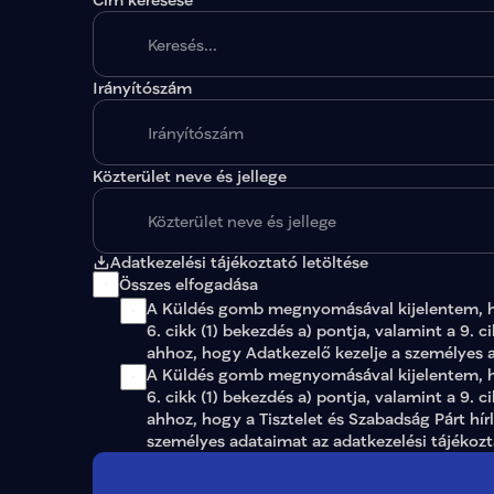
Irányítószám
A megadott paraméterekkel nincs egy találat sem
Közterület neve és jellege
Adatkezelési tájékoztató letöltése
Összes elfogadása
A Küldés gomb megnyomásával kijelentem, 
6. cikk (1) bekezdés a) pontja, valamint a 9. c
ahhoz, hogy Adatkezelő kezelje a személyes 
A Küldés gomb megnyomásával kijelentem, ho
6. cikk (1) bekezdés a) pontja, valamint a 9. c
ahhoz, hogy a Tisztelet és Szabadság Párt hír
személyes adataimat az 
adatkezelési tájékoz