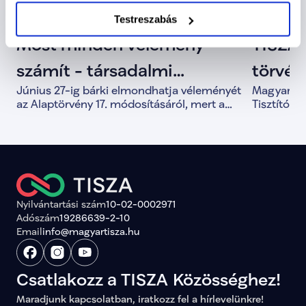
Testreszabás
Most minden vélemény
TISZA 
számít - társadalmi
törvény
Június 27-ig bárki elmondhatja véleményét
Magyar Pét
egyeztetés indult az
Tisztí
az Alaptörvény 17. módosításáról, mert a
Tisztítótű
közös döntések alapja a valódi társadalmi
alkotmány
Alaptörvény módosításáról
párbeszéd.
és a demo
megerősít
Nyilvántartási szám
10-02-0002971
Adószám
19286639-2-10
Email
info@magyartisza.hu
Csatlakozz a TISZA Közösséghez!
Maradjunk kapcsolatban, iratkozz fel a hírlevelünkre!