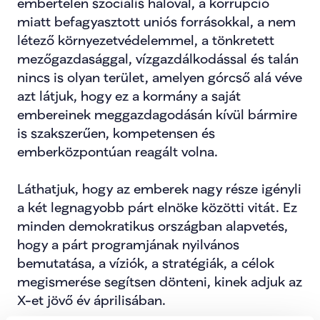
embertelen szociális hálóval, a korrupció 
miatt befagyasztott uniós forrásokkal, a nem 
létező környezetvédelemmel, a tönkretett 
mezőgazdasággal, vízgazdálkodással és talán 
nincs is olyan terület, amelyen górcső alá véve 
azt látjuk, hogy ez a kormány a saját 
embereinek meggazdagodásán kívül bármire 
is szakszerűen, kompetensen és 
emberközpontúan reagált volna.
Láthatjuk, hogy az emberek nagy része igényli 
a két legnagyobb párt elnöke közötti vitát. Ez 
minden demokratikus országban alapvetés, 
hogy a párt programjának nyilvános 
bemutatása, a víziók, a stratégiák, a célok 
megismerése segítsen dönteni, kinek adjuk az 
X-et jövő év áprilisában.