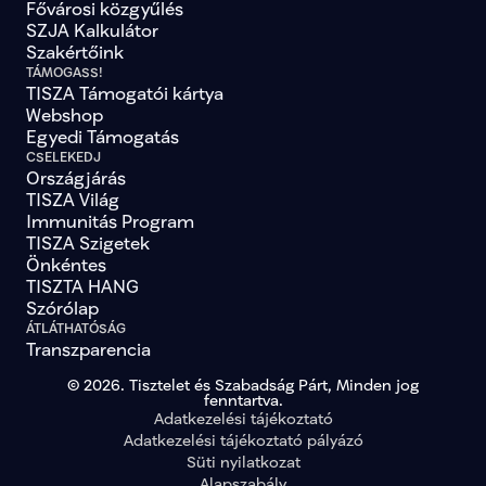
Fővárosi közgyűlés
SZJA Kalkulátor
Szakértőink
TÁMOGASS!
TISZA Támogatói kártya
Webshop
Egyedi Támogatás
CSELEKEDJ
Országjárás
TISZA Világ
Immunitás Program
TISZA Szigetek
Önkéntes
TISZTA HANG
Szórólap
ÁTLÁTHATÓSÁG
Transzparencia
© 2026. Tisztelet és Szabadság Párt, Minden jog
fenntartva.
Adatkezelési tájékoztató
Adatkezelési tájékoztató pályázó
Süti nyilatkozat
Alapszabály