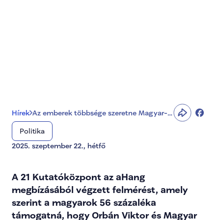
Az emberek többsége 
szeretne Magyar-
Orbán vitát látni
Hírek
Az emberek többsége szeretne Magyar-
Orbán vitát látni
Politika
2025. szeptember 22., hétfő
A 21 Kutatóközpont az aHang 
megbízásából végzett felmérést, amely 
szerint a magyarok 56 százaléka 
támogatná, hogy Orbán Viktor és Magyar 