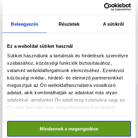
Orbán Viktor utoljára 2006-ban vitázott 
Gyurcsány Ferenccel, azóta nem volt jelölti 
vita, sőt, ezt a fajta diskurzust a Fidesz 
Beleegyezés
Részletek
A sütikről
teljesen kiirtotta a magyar közéletből.
Ez a weboldal sütiket használ
Ideje tehát újraéleszteni ezt a fajta 
demokratikus alapvetést.
Sütiket használunk a tartalmak és hirdetések személyre
szabásához, közösségi funkciók biztosításához,
valamint weboldalforgalmunk elemzéséhez. Ezenkívül
közösségi média-, hirdető- és elemező partnereinkkel
megosztjuk az Ön weboldalhasználatra vonatkozó
adatait, akik kombinálhatják az adatokat más olyan
Kapcsolódó cikkek
adatokkal, amelyeket Ön adott meg számukra vagy az
Ön által használt más szolgáltatásokból gyűjtöttek.
Nézz meg többet
Mindennek a megengedése