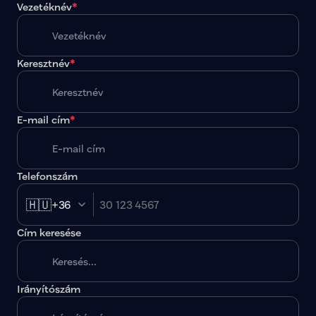
Vezetéknév
*
Keresztnév
*
E-mail cím
*
Telefonszám
🇭🇺
+36
Cím keresése
Irányítószám
A megadott paraméterekkel nincs egy találat sem.