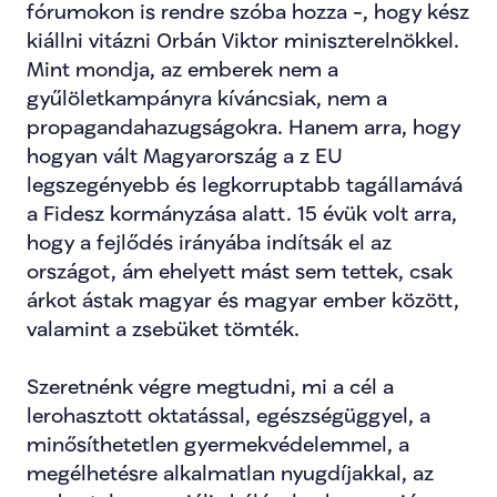
fórumokon is rendre szóba hozza -, hogy kész 
kiállni vitázni Orbán Viktor miniszterelnökkel. 
Mint mondja, az emberek nem a 
gyűlöletkampányra kíváncsiak, nem a 
propagandahazugságokra. Hanem arra, hogy 
hogyan vált Magyarország a z EU 
legszegényebb és legkorruptabb tagállamává 
a Fidesz kormányzása alatt. 15 évük volt arra, 
hogy a fejlődés irányába indítsák el az 
országot, ám ehelyett mást sem tettek, csak 
árkot ástak magyar és magyar ember között, 
valamint a zsebüket tömték.
Szeretnénk végre megtudni, mi a cél a 
lerohasztott oktatással, egészségüggyel, a 
minősíthetetlen gyermekvédelemmel, a 
megélhetésre alkalmatlan nyugdíjakkal, az 