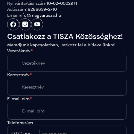
Nyilvántartási szám
10-02-0002971
Adószám
19286639-2-10
Email
info@magyartisza.hu
Csatlakozz a TISZA Közösséghez!
Maradjunk kapcsolatban, iratkozz fel a hírlevelünkre!
Vezetéknév
*
Keresztnév
*
E-mail cím
*
Telefonszám