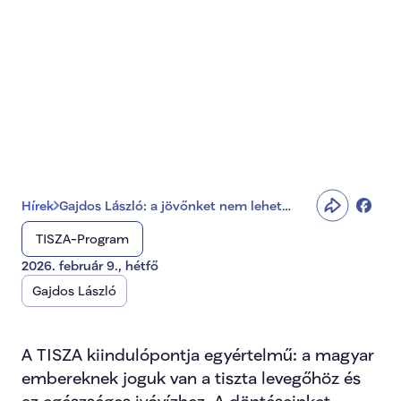
Gajdos László: a 
jövőnket nem lehet 
szemétre dobni
Hírek
Gajdos László: a jövőnket nem lehet
szemétre dobni
TISZA-Program
2026. február 9., hétfő
Gajdos László
A TISZA kiindulópontja egyértelmű: a magyar 
embereknek joguk van a tiszta levegőhöz és 