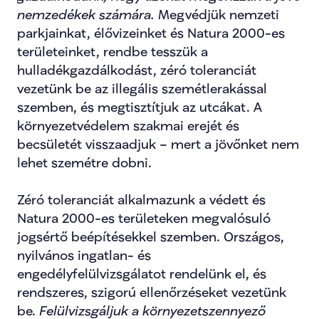
nemzedékek számára. 
Megvédjük nemzeti 
parkjainkat, élővizeinket és Natura 2000-es 
területeinket, rendbe tesszük a 
hulladékgazdálkodást, zéró toleranciát 
vezetünk be az illegális szemétlerakással 
szemben, és megtisztítjuk az utcákat. A 
környezetvédelem szakmai erejét és 
becsületét visszaadjuk – mert a jövőnket nem 
lehet szemétre dobni.
Zéró toleranciát alkalmazunk a védett és 
Natura 2000-es területeken megvalósuló 
jogsértő beépítésekkel szemben. Országos, 
nyilvános ingatlan- és 
engedélyfelülvizsgálatot rendelünk el, és 
rendszeres, szigorú ellenőrzéseket vezetünk 
be.
 Felülvizsgáljuk a környezetszennyező 