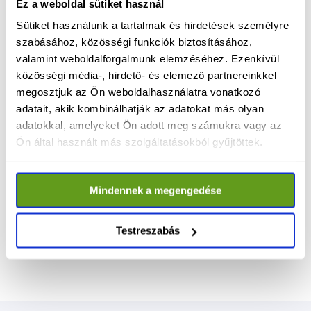
Ez a weboldal sütiket használ
De talán a legfontosabb: oktatunk, 
Sütiket használunk a tartalmak és hirdetések személyre
szemléletet formálunk, felelősséget tanítunk. 
szabásához, közösségi funkciók biztosításához,
Az állatvédelem nem városi hóbort, hanem 
valamint weboldalforgalmunk elemzéséhez. Ezenkívül
civilizációs minimum. Egy ország ereje abban 
közösségi média-, hirdető- és elemező partnereinkkel
is mérhető, hogyan bánik a 
megosztjuk az Ön weboldalhasználatra vonatkozó
legkiszolgáltatottabbakkal.
adatait, akik kombinálhatják az adatokat más olyan
adatokkal, amelyeket Ön adott meg számukra vagy az
Ön által használt más szolgáltatásokból gyűjtöttek.
Az állatok nem tudnak szavazni – mi igen
. 
Április 12-én mindannyian dönthetünk egy 
működő, emberséges, környezet- és 
Mindennek a megengedése
állatbarát Magyarország mellett.
Testreszabás