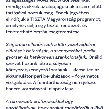
az egészséges ivóvízhez. A döntéseinket 
mindig ezeknek az alapjogoknak a szem előtt 
tartásával hozzuk meg. Ennek jegyében 
elindítjuk a TISZTA Magyarország programot, 
amelynek célja egy tiszta, rendezett és 
fenntartható ország megteremtése.
Szigorúan ellenőrizzük a környezetvédelmi 
előírások betartását, a szennyezőket pedig 
gyorsan és hatékonyan szankcionáljuk. 
Önálló 
szervet hozunk létre a súlyosan 
környezetszennyező iparágak – kiemelten az 
akkumulátoripari beruházások – folyamatos 
vizsgálatára. A fenntarthatóság nem jelszó, 
hanem kormányzati alapelv lesz.
A természeti erőforrásokkal úgy 
gazdálkodunk, hogy azokat megőrizzük a jövő 