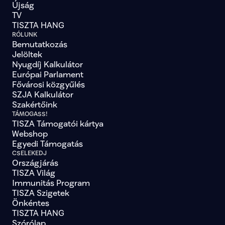
Újság
TV
TISZTA HANG
RÓLUNK
Bemutatkozás
Jelöltek
Nyugdíj Kalkulátor
Európai Parlament
Fővárosi közgyűlés
SZJA Kalkulátor
Szakértőink
TÁMOGASS!
TISZA Támogatói kártya
Webshop
Egyedi Támogatás
CSELEKEDJ
Országjárás
TISZA Világ
Immunitás Program
TISZA Szigetek
Önkéntes
TISZTA HANG
Szórólap