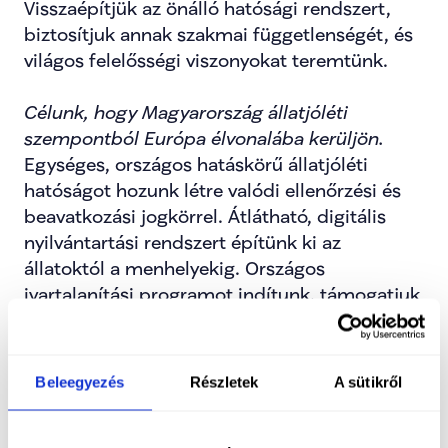
Visszaépítjük az önálló hatósági rendszert, 
biztosítjuk annak szakmai függetlenségét, és 
világos felelősségi viszonyokat teremtünk.
Célunk, hogy Magyarország állatjóléti 
szempontból Európa élvonalába kerüljön. 
Egységes, országos hatáskörű állatjóléti 
hatóságot hozunk létre valódi ellenőrzési és 
beavatkozási jogkörrel. Átlátható, digitális 
nyilvántartási rendszert építünk ki az 
állatoktól a menhelyekig. Országos 
ivartalanítási programot indítunk, támogatjuk 
és minősítjük a menhelyeket, rendet teszünk 
az adományozásban. Az agrárpolitikában az 
állatjólét valódi szempont lesz, és segítjük a 
Beleegyezés
Részletek
A sütikről
gazdákat a humánusabb állattartásra való 
átállásban.