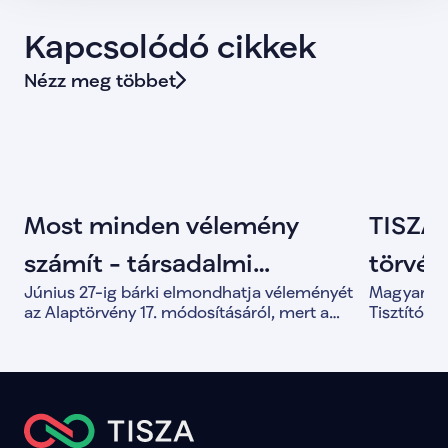
Kapcsolódó cikkek
Nézz meg többet
Most minden vélemény
TISZA 
számít - társadalmi
törvény
Június 27-ig bárki elmondhatja véleményét
Magyar Pét
egyeztetés indult az
Tisztí
az Alaptörvény 17. módosításáról, mert a
Tisztítótű
közös döntések alapja a valódi társadalmi
alkotmány
Alaptörvény módosításáról
párbeszéd.
és a demo
megerősít