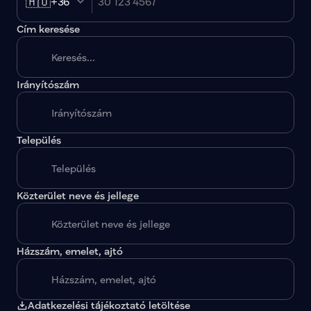
🇭🇺
+36
Cím keresése
Irányítószám
A megadott paraméterekkel nincs egy találat sem.
Település
Közterület neve és jellege
Házszám, emelet, ajtó
Adatkezelési tájékoztató letöltése