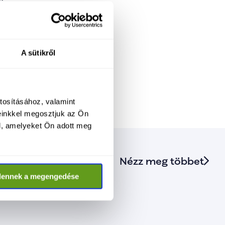
felajánlani, keressék 
A sütikről
ít, és minden mosoly 
tosításához, valamint
einkkel megosztjuk az Ön
l, amelyeket Ön adott meg
Nézz meg többet
dennek a megengedése