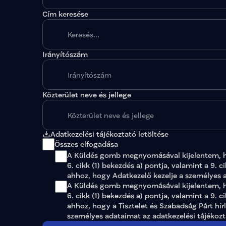
Cím keresése
Irányítószám
A megadott paraméterekkel nincs egy találat sem
Közterület neve és jellege
Adatkezelési tájékoztató letöltése
Összes elfogadása
A Küldés gomb megnyomásával kijelentem, 
6. cikk (1) bekezdés a) pontja, valamint a 9. c
ahhoz, hogy Adatkezelő kezelje a személyes 
A Küldés gomb megnyomásával kijelentem, ho
6. cikk (1) bekezdés a) pontja, valamint a 9. c
ahhoz, hogy a Tisztelet és Szabadság Párt hír
személyes adataimat az 
adatkezelési tájékoz