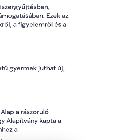
szergyűjtésben, 
ámogatásában. Ezek az 
ől, a figyelemről és a 
ű gyermek juthat új, 
Alap a rászoruló 
y Alapítvány kapta a 
hez a 
.