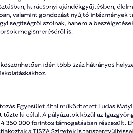
ztásban, karácsonyi ajándékgyűjtésben, élelmi
an, valamint gondozást nyújtó intézmények t
yi segítségről szólnak, hanem a beszélgetésekr
orsok megismeréséről is.
köszönhetően idén több száz hátrányos helyzet
iskolatáskákhoz. 
ltozás Egyesület által működtetett Ludas Matyi 
 tűzte ki célul. A pályázatok közül az Igazgyöng
 4 350 000 forintos támogatásban részesült. Eh
akoztak a TISZA Szigetek is tanszergyűjtéssel