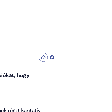
zigetek ebben is 
iókat, hogy 
 részt karitatív 