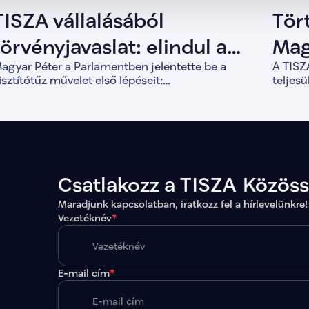
TISZA vállalásából
Tör
törvényjavaslat: elindul a
Mag
agyar Péter a Parlamentben jelentette be a
A TISZA
Tisztítótűz művelet
bef
isztítótűz művelet első lépéseit:
teljes
lkotmánymódosítást, vagyonvisszaszerzést és a
for
válik 1
emokratikus intézményrendszer megerősítését.
forint
évek al
Csatlakozz a TISZA Közös
Maradjunk kapcsolatban, iratkozz fel a hírlevelünkre!
Vezetéknév
*
E-mail cím
*