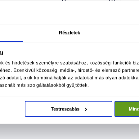
akozni a kezdeményezéshez és tanszeradományt 
Részletek
lebb eső Tisza Szigetet. Minden adomány szám
 jobb egy szolidáris országban élni. 
ál
mak és hirdetések személyre szabásához, közösségi funkciók biz
hez. Ezenkívül közösségi média-, hirdető- és elemező partner
zó adatait, akik kombinálhatják az adatokat más olyan adatokka
sznált más szolgáltatásokból gyűjtöttek.
Testreszabás
Min