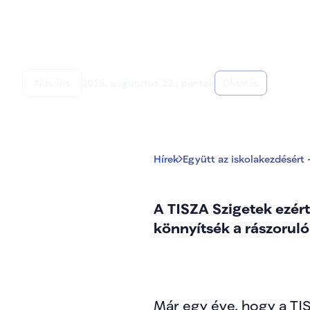
Együtt az iskolake
segítenek 
Aktuális
2025. augusztus 22., péntek
Oktatás
Hírek
Együtt az iskolakezdésért 
A TISZA Szigetek ezér
könnyítsék a rászoruló
Már egy éve, hogy a TIS