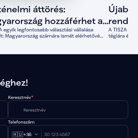
ténelmi áttörés:
Újabb 
yarország hozzáférhet a
rendsz
 egyik legfontosabb választási vállalása
A TISZA válla
agyasztott uniós
első j
ült: Magyarország számára ismét elérhetővé
téglára épí
rásokhoz
6,4 milliárd eurónyi, mintegy 6000 milliárd
TISZA f
Magyarorszá
nyi uniós forrás, amelyet a korábbi kormány
munkának az
att sem tudott felszabadítani.
séghez!
Keresztnév
*
Telefonszám
🇭🇺
+36