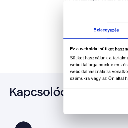
Akik szeretnének csatl
Beleegyezés
a lakhelyükhöz legköze
bizonyítja: könnyebb és
Ez a weboldal sütiket haszn
Sütiket használunk a tartal
weboldalforgalmunk elemzésé
weboldalhasználatra vonatko
számukra vagy az Ön által ha
Kapcsolódó cikkek