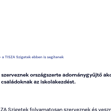
zdésért – a TISZA S
– a TISZA Szigetek ebben is segítenek
t szerveznek országszerte adománygyűjtő akc
 családoknak az iskolakezdést.
ZA Szigetek folyamatosan szerveznek és vesznek