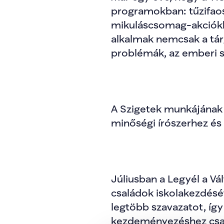
programokban: tűzifaos
mikuláscsomag-akciókb
alkalmak nemcsak a tárg
problémák, az emberi s
A Szigetek munkájának 
minőségi írószerhez és 
Júliusban a Legyél a Vá
családok iskolakezdését
legtöbb szavazatot, így
kezdeményezéshez csatl