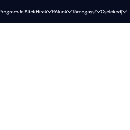
Program
Jelöltek
Hírek
Rólunk
Támogass!
Cselekedj