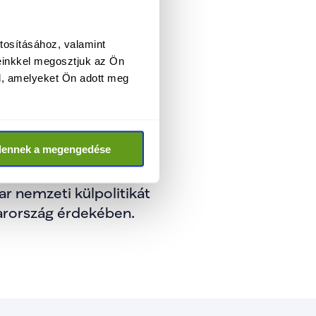
tosításához, valamint
kkel átlátható, 
einkkel megosztjuk az Ön
l, amelyeket Ön adott meg
t, hiteles magyar 
mzetközi súlyt, amely 
dennek a megengedése
 nemzeti külpolitikát 
arország érdekében.