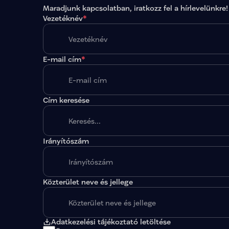
Maradjunk kapcsolatban, iratkozz fel a hírlevelünkre!
Vezetéknév
*
E-mail cím
*
Cím keresése
Irányítószám
A megadott paraméterekkel nincs egy találat sem
Közterület neve és jellege
Adatkezelési tájékoztató letöltése