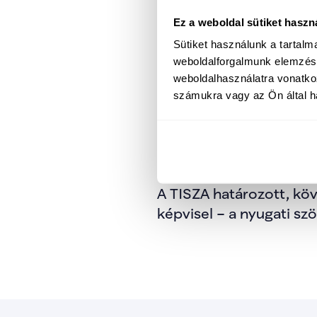
Ez a weboldal sütiket haszn
Sütiket használunk a tartal
Az Egyesült Államokkal,
weboldalforgalmunk elemzésé
kölcsönösen előnyös st
weboldalhasználatra vonatko
számukra vagy az Ön által ha
Mindezt úgy valósítjuk
diplomáciát, és vissza
nélkül nincs biztonság
A TISZA határozott, köv
képvisel – a nyugati s