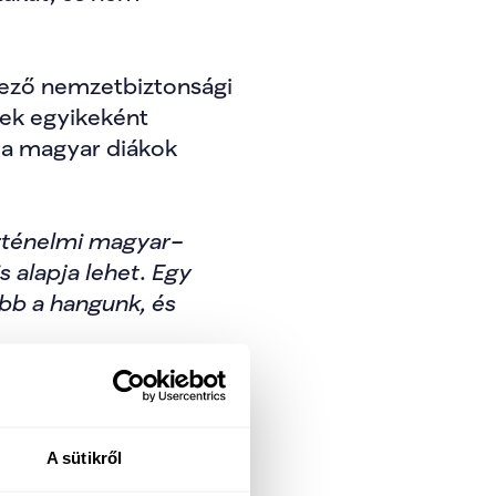
kező nemzetbiztonsági 
ek egyikeként 
 a magyar diákok 
örténelmi magyar–
alapja lehet. Egy 
b a hangunk, és 
tva törekszünk 
gok tiszteletben 
nk lesz a szlovák és az 
A sütikről
yalásokon keresztül.