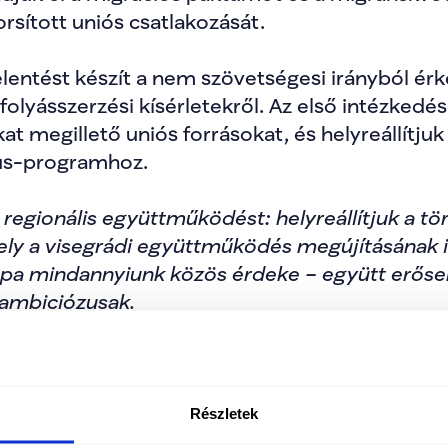
sított uniós csatlakozását.
lentést készít a nem szövetségesi irányból ér
lyásszerzési kísérletekről. Az első intézkedés
 megillető uniós forrásokat, és helyreállítjuk
us-programhoz.
 regionális együttműködést: helyreállítjuk a t
ly a visegrádi együttműködés megújításának is 
pa mindannyiunk közös érdeke – együtt erőseb
 ambiciózusak.
oni magyar közösségek érdekeit szem előtt tar
uk – és el is érjük –, hogy a szomszédos orszá
 külhoni magyarok jogait. Az egyik első feladatu
Részletek
lló viszony rendezése határozott, korrekt tárg