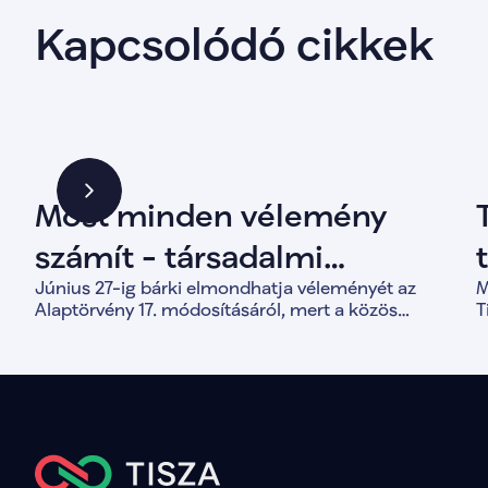
Kapcsolódó cikkek
Most minden vélemény
számít - társadalmi
Június 27-ig bárki elmondhatja véleményét az
M
egyeztetés indult az
Alaptörvény 17. módosításáról, mert a közös
T
Alaptörvény módosításáról
döntések alapja a valódi társadalmi párbeszéd.
a
d