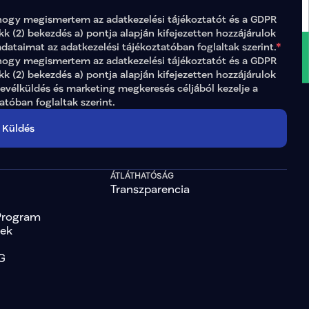
hogy megismertem az 
adatkezelési tájékoztatót
 és a GDPR 
ikk (2) bekezdés a) pontja alapján kifejezetten hozzájárulok 
adataimat az 
adatkezelési tájékoztatóban
 foglaltak szerint.
*
gy megismertem az adatkezelési tájékoztatót és a GDPR 
ikk (2) bekezdés a) pontja alapján kifejezetten hozzájárulok 
levélküldés és marketing megkeresés céljából kezelje a 
tatóban
 foglaltak szerint.
Küldés
ÁTLÁTHATÓSÁG
Transzparencia
Program
tek
G