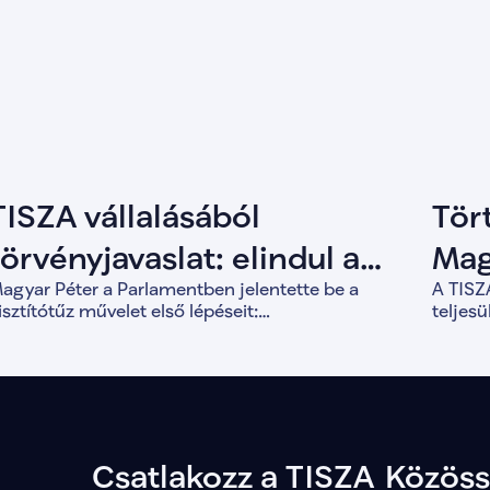
TISZA vállalásából
Tör
törvényjavaslat: elindul a
Mag
agyar Péter a Parlamentben jelentette be a
A TISZA
Tisztítótűz művelet
bef
isztítótűz művelet első lépéseit:
teljes
lkotmánymódosítást, vagyonvisszaszerzést és a
for
válik 1
emokratikus intézményrendszer megerősítését.
forint
évek al
Csatlakozz a TISZA Közös