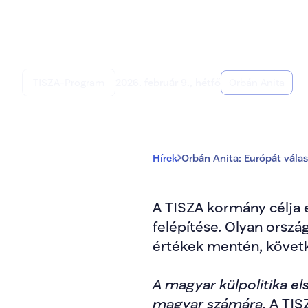
Orbán Anita: Euró
TISZA-Program
2026. február 9., hétfő
Orbán Anita
Hírek
Orbán Anita: Európát válas
A TISZA kormány célja 
felépítése. Olyan orszá
értékek mentén, követk
A magyar külpolitika e
magyar számára.
 A TIS