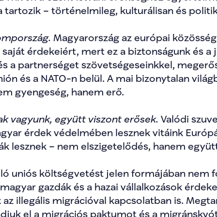
rtozik – történelmileg, kulturálisan és politika
ompország. 
Magyarország az európai közösség
i saját érdekeiért, mert ez a biztonságunk és a 
t és a partnerséget szövetségeseinkkel, megerő
nión és a NATO-n belül. A mai bizonytalan világ
nem gyengeség, hanem erő.
ak vagyunk, együtt viszont erősek. 
Valódi szuve
yar érdek védelmében lesznek vitáink Európáv
viták lesznek – nem elszigetelődés, hanem egy
ló uniós költségvetést jelen formájában nem fo
 magyar gazdák és a hazai vállalkozások érdekei
az illegális migrációval kapcsolatban is. Megtart
adjuk el a migrációs paktumot és a migránskvót