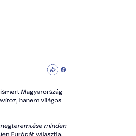
lismert Magyarország 
víroz, hanem világos 
ág megteremtése minden 
en Európát választja, 