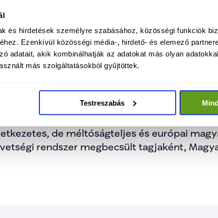
ál
mak és hirdetések személyre szabásához, közösségi funkciók biz
 mint kiemelt biztonsági és gazdasági partnerün
hez. Ezenkívül közösségi média-, hirdető- és elemező partner
ratégiai partnerséget építünk.
zó adatait, akik kombinálhatják az adatokat más olyan adatokka
sznált más szolgáltatásokból gyűjtöttek.
 meg, hogy újraépítjük a szakmailag felkészül
adjuk Magyarországnak azt a becsületet és ne
Testreszabás
Min
os és sikeres jövő.
etkezetes, de méltóságteljes és európai magyar
zövetségi rendszer megbecsült tagjaként, Magy