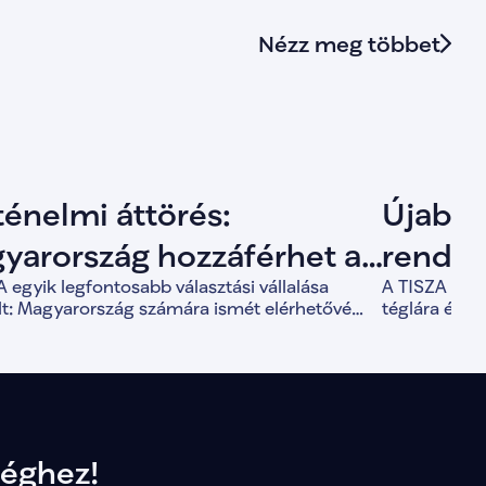
Nézz meg többet
ténelmi áttörés:
Újabb 
yarország hozzáférhet a
rendsz
 egyik legfontosabb választási vállalása
A TISZA válla
agyasztott uniós
első j
ült: Magyarország számára ismét elérhetővé
téglára épí
rásokhoz
6,4 milliárd eurónyi, mintegy 6000 milliárd
TISZA f
Magyarorszá
nyi uniós forrás, amelyet a korábbi kormány
munkának az
att sem tudott felszabadítani.
séghez!