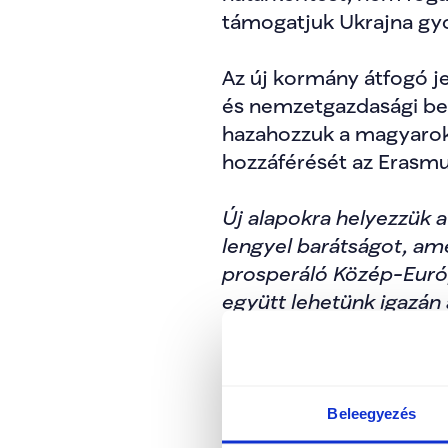
támogatjuk Ukrajna gyor
Az új kormány átfogó je
és nemzetgazdasági befo
hazahozzuk a magyarokat
hozzáférését az Erasm
Új alapokra helyezzük a
lengyel barátságot, ame
prosperáló Közép-Euró
együtt lehetünk igazán
Szomszédainkkal a külh
együttműködésre. Elvárj
tartsák és garantálják a
Beleegyezés
ukrán kormánnyal fenná