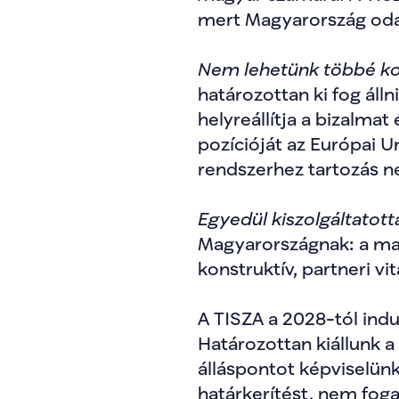
mert Magyarország oda ta
Nem lehetünk többé k
határozottan ki fog álln
helyreállítja a bizalma
pozícióját az Európai U
rendszerhez tartozás 
Egyedül kiszolgáltatott
Magyarországnak: a mag
konstruktív, partneri 
A TISZA a 2028-tól indu
Határozottan kiállunk a
álláspontot képviselünk 
határkerítést, nem fog