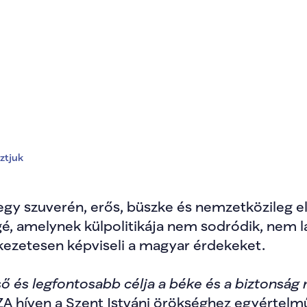
pát választjuk 
ztjuk
egy szuverén, erős, büszke és nemzetközileg e
gé, amelynek külpolitikája nem sodródik, nem la
ezetesen képviseli a magyar érdekeket.
lső és legfontosabb célja a béke és a biztons
ZA híven a Szent Istváni örökséghez egyértelmű