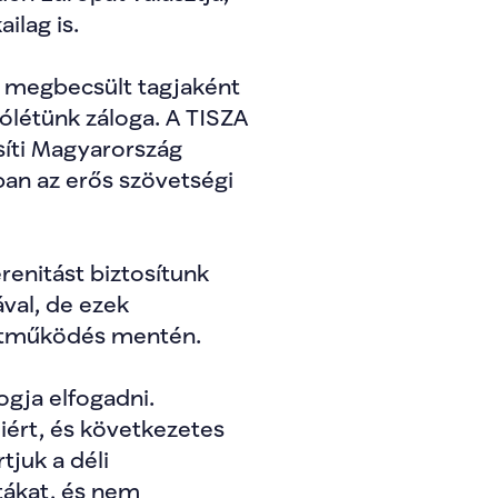
ilag is.
 megbecsült tagjaként 
jólétünk záloga. A TISZA 
síti Magyarország 
ban az erős szövetségi 
renitást biztosítunk 
al, de ezek 
üttműködés mentén.
gja elfogadni. 
ért, és következetes 
juk a déli 
ákat, és nem 