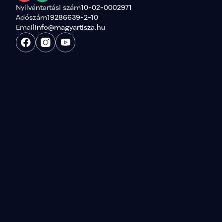
Nyilvántartási szám
10-02-0002971
Adószám
19286639-2-10
Email
info@magyartisza.hu