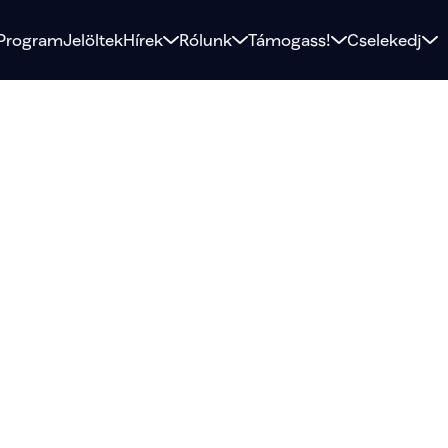
Program
Jelöltek
Hírek
Rólunk
Támogass!
Cselekedj