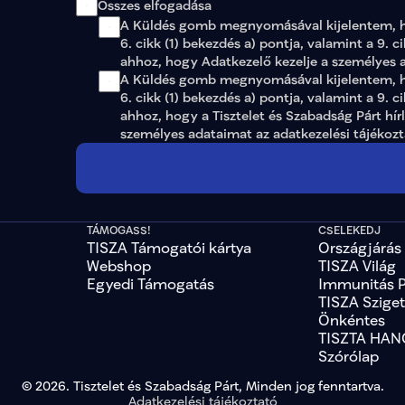
Összes elfogadása
A Küldés gomb megnyomásával kijelentem, 
6. cikk (1) bekezdés a) pontja, valamint a 9. c
ahhoz, hogy Adatkezelő kezelje a személyes 
A Küldés gomb megnyomásával kijelentem, ho
6. cikk (1) bekezdés a) pontja, valamint a 9. c
ahhoz, hogy a Tisztelet és Szabadság Párt hír
személyes adataimat az 
adatkezelési tájékoz
TÁMOGASS!
CSELEKEDJ
TISZA Támogatói kártya
Országjárás
Webshop
TISZA Világ
Egyedi Támogatás
Immunitás 
TISZA Szige
Önkéntes
TISZTA HAN
Szórólap
© 2026. Tisztelet és Szabadság Párt, Minden jog fenntartva.
Adatkezelési tájékoztató