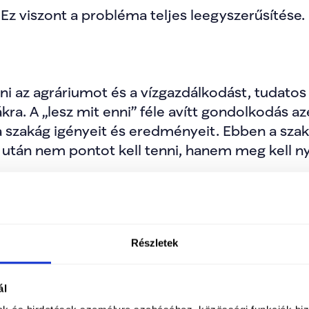
Ez viszont a probléma teljes leegyszerűsítése. 
ni az agráriumot és a vízgazdálkodást, tudatos é
ra. A „lesz mit enni” féle avítt gondolkodás az
 a szakág igényeit és eredményeit. Ebben a sza
tán nem pontot kell tenni, hanem meg kell nyit
Részletek
rármérnök a februári agrár-kerekasztalon fog
panyag-termelővé kellett lesilányítani az agrári
 legfontosabb adottsága a termőföld, ezt ki kell
ál