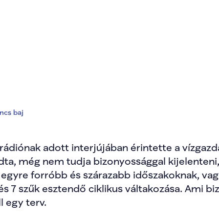
zerint nincs baj
incs baj
rádiónak adott interjújában érintette a vízgazdá
ta, még nem tudja bizonyossággal kijelenteni,
 egyre forróbb és szárazabb időszakoknak, vagy
 és 7 szűk esztendő ciklikus váltakozása. Ami bi
l egy terv. 