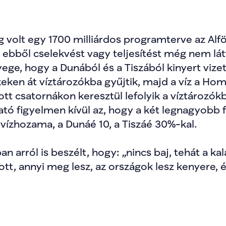
 volt egy 1700 milliárdos programterve az Alf
bből cselekvést vagy teljesítést még nem láttu
yege, hogy a Dunából és a Tiszából kinyert vize
eken át víztározókba gyűjtik, majd a víz a Hom
t csatornákon keresztül lefolyik a víztározókbó
ó figyelmen kívül az, hogy a két legnagyobb f
vízhozama, a Dunáé 10, a Tiszáé 30%-kal. 
an arról is beszélt, hogy: „nincs baj, tehát a k
t, annyi meg lesz, az országok lesz kenyere, é