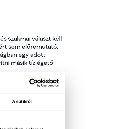
s szakmai választ kell 
ért sem előremutató, 
kágban egy adott 
ni másik tíz égető 
A sütikről
almazott: „Nem hiszek 
umot, jelenleg pedig ez 
 aknázni, stratégiát 