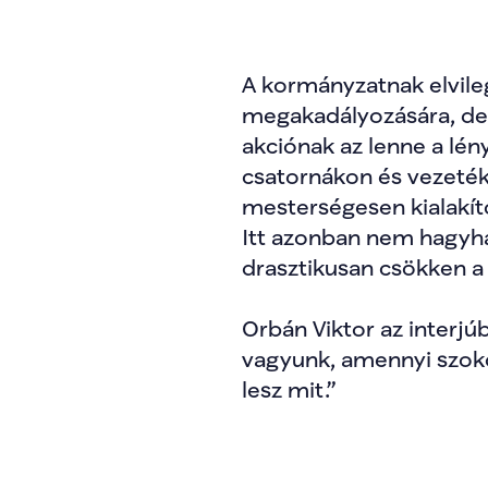
A kormányzatnak elvileg
megakadályozására, de e
akciónak az lenne a lén
csatornákon és vezeték
mesterségesen kialakítot
Itt azonban nem hagyhat
drasztikusan csökken a 
Orbán Viktor az interjúb
vagyunk, amennyi szokot
lesz mit.”