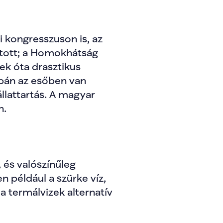
 kongresszuson is, az 
atott; a Homokhátság 
ek óta drasztikus 
pán az esőben van 
llattartás. A magyar 
n.
 és valószínűleg 
 például a szürke víz, 
 termálvizek alternatív 