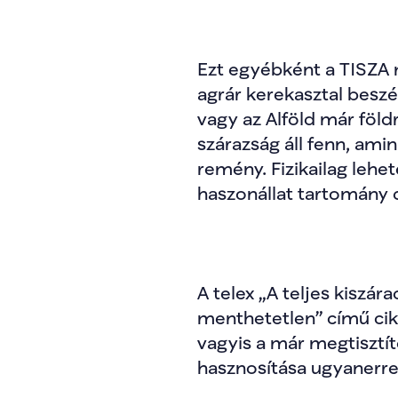
Ezt egyébként a TISZA m
agrár kerekasztal beszé
vagy az Alföld már földr
szárazság áll fenn, ami
remény. Fizikailag lehet
haszonállat tartomány 
A telex „A teljes kiszár
menthetetlen” című cikk
vagyis a már megtisztít
hasznosítása ugyanerre 