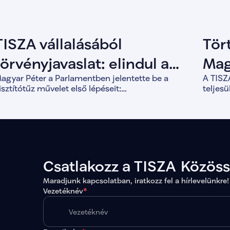
TISZA vállalásából
Tör
törvényjavaslat: elindul a
Mag
agyar Péter a Parlamentben jelentette be a
A TISZA
Tisztítótűz művelet
bef
isztítótűz művelet első lépéseit:
teljes
lkotmánymódosítást, vagyonvisszaszerzést és a
for
válik 1
emokratikus intézményrendszer megerősítését.
forint
évek al
Csatlakozz a TISZA Közös
Maradjunk kapcsolatban, iratkozz fel a hírlevelünkre!
Vezetéknév
*