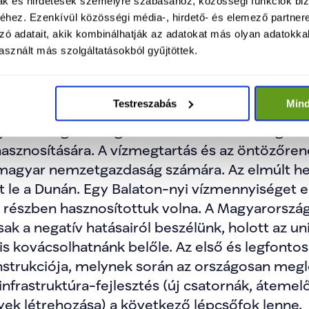
mak és hirdetések személyre szabásához, közösségi funkciók biz
hez. Ezenkívül közösségi média-, hirdető- és elemező partner
zó adatait, akik kombinálhatják az adatokat más olyan adatokka
sznált más szolgáltatásokból gyűjtöttek.
i Dunai árvíz után foglalt állást a hazai öntözé
ól és a megoldási lehetőségekről: „Az árvízvéd
Testreszabás
Min
se és a meglévő öntöző csatornahálózat működ
ar mezőgazdaság számára. Óriási szükség lenn
asznosítására. A vízmegtartás és az öntözőrend
magyar nemzetgazdaság számára. Az elmúlt he
t le a Dunán. Egy Balaton-nyi vízmennyiséget e
 részben hasznosítottuk volna. A Magyarországr
k a negatív hatásairól beszélünk, holott az un
 is kovácsolhatnánk belőle. Az első és legfonto
strukciója, melynek során az országosan megl
z infrastruktúra-fejlesztés (új csatornák, áteme
lyek létrehozása) a következő lépcsőfok lenne.