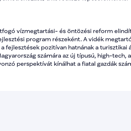
átfogó vízmegtartási- és öntözési reform elindí
fejlesztési program részeként. A vidék megtart
a fejlesztések pozitívan hatnának a turisztikai 
agyarország számára az új típusú, high-tech, a
zó perspektívát kínálhat a fiatal gazdák számá