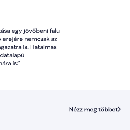
tása egy jövőbeni falu-
ó erejére nemcsak az 
ágazatra is. Hatalmas 
datalapú 
ra is.”
Nézz meg többet