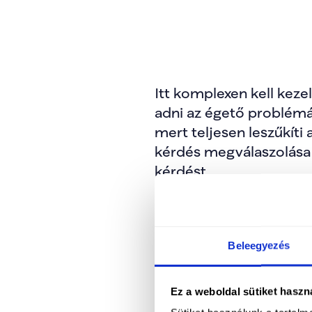
Itt komplexen kell kezel
adni az égető problémák
mert teljesen leszűkíti
kérdés megválaszolása u
kérdést. 
Beleegyezés
Ahogy Bóna Szabolcs ag
abban, hogy tisztán ala
a helyzet. Magyarország
Ez a weboldal sütiket haszn
kell rá alkotni.” 