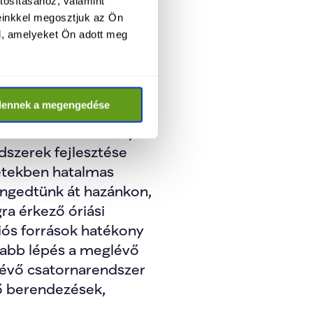
tosításához, valamint
einkkel megosztjuk az Ön
l, amelyeket Ön adott meg
ses gazdálkodás 
elem mellett a hazai 
dennek a megengedése
őképessé tétele 
e a hazánkon átfolyó 
szerek fejlesztése 
tekben hatalmas 
ngedtünk át hazánkon, 
a érkező óriási 
iós források hatékony 
sabb lépés a meglévő 
évő csatornarendszer 
lő berendezések, 