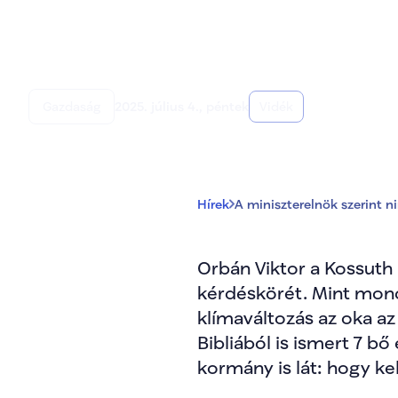
A miniszterelnök s
Gazdaság
2025. július 4., péntek
Vidék
Hírek
A miniszterelnök szerint n
Orbán Viktor a Kossuth 
kérdéskörét. Mint mond
klímaváltozás az oka az
Bibliából is ismert 7 bő
kormány is lát: hogy kel