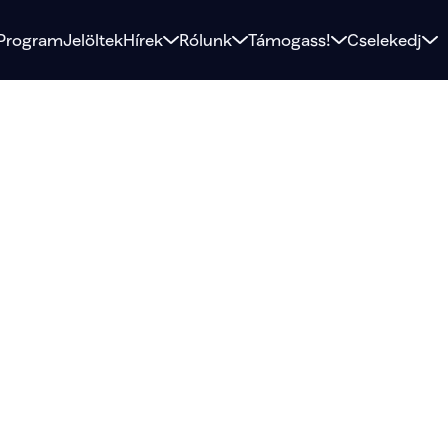
Program
Jelöltek
Hírek
Rólunk
Támogass!
Cselekedj