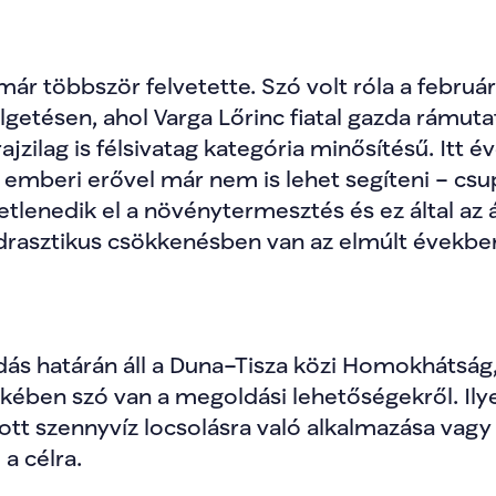
ár többször felvetette. Szó volt róla a februári
lgetésen, ahol Varga Lőrinc fiatal gazda rámut
ajzilag is félsivatag kategória minősítésű. Itt év
n emberi erővel már nem is lehet segíteni – csu
etlenedik el a növénytermesztés és ez által az á
drasztikus csökkenésben van az elmúlt évekbe
adás határán áll a Duna–Tisza közi Homokhátság,
ében szó van a megoldási lehetőségekről. Ilyen
ott szennyvíz locsolásra való alkalmazása vagy a
a célra.