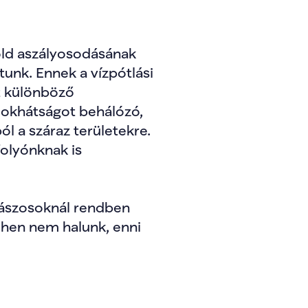
öld aszályosodásának 
nk. Ennek a vízpótlási 
t különböző 
okhátságot behálózó, 
l a száraz területekre. 
olyónknak is 
alászosoknál rendben 
hen nem halunk, enni 