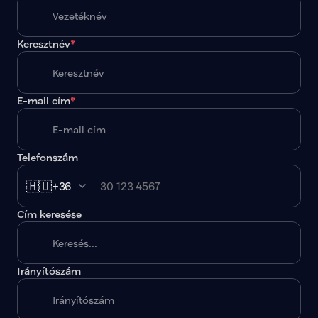
Keresztnév
*
E-mail cím
*
Telefonszám
🇭🇺
+36
Cím keresése
Irányítószám
A megadott paraméterekkel nincs egy találat sem.