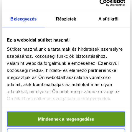
magyar emberek már nem dőlnek be a 
propagandának.
Beleegyezés
Részletek
A sütikről
A TISZA kormány eltökélt célja: véget vetni a 
félrevezetés korszakának, és egyben egy új, 
tisztességesebb politikai kultúrát teremteni. 
Ez a weboldal sütiket használ
Olyan kormányzásra készül, amelyben:
Sütiket használunk a tartalmak és hirdetések személyre
szabásához, közösségi funkciók biztosításához,
nincs hazugságokkal működtetett 
valamint weboldalforgalmunk elemzéséhez. Ezenkívül
propaganda,
közösségi média-, hirdető- és elemező partnereinkkel
nincs államilag finanszírozott 
megosztjuk az Ön weboldalhasználatra vonatkozó
karaktergyilkosság,
adatait, akik kombinálhatják az adatokat más olyan
adatokkal, amelyeket Ön adott meg számukra vagy az
nincs félretájékoztatás,
Ön által használt más szolgáltatásokból gyűjtöttek.
és nincs az emberek szisztematikus 
átverése.
Mindennek a megengedése
A magyar társadalomnak elege van a 
manipulációból – és ezt a Fidesz is érzi. A 