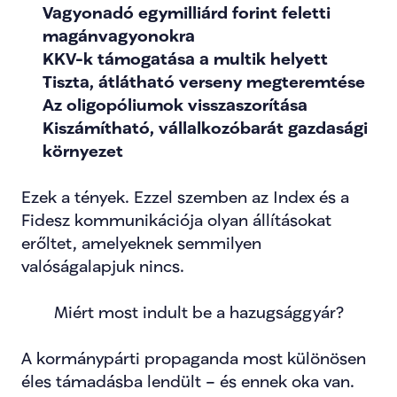
Vagyonadó egymilliárd forint feletti 
magánvagyonokra
KKV-k támogatása a multik helyett
Tiszta, átlátható verseny megteremtése
Az oligopóliumok visszaszorítása
Kiszámítható, vállalkozóbarát gazdasági 
környezet
Ezek a tények. Ezzel szemben az Index és a 
Fidesz kommunikációja olyan állításokat 
erőltet, amelyeknek semmilyen 
valóságalapjuk nincs.
Miért most indult be a hazugsággyár?
A kormánypárti propaganda most különösen 
éles támadásba lendült – és ennek oka van.