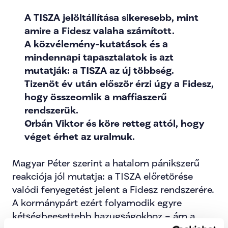
A TISZA jelöltállítása sikeresebb, mint 
amire a Fidesz valaha számított.
A közvélemény-kutatások és a 
mindennapi tapasztalatok is azt 
mutatják: a TISZA az új többség.
Tizenöt év után először érzi úgy a Fidesz, 
hogy összeomlik a maffiaszerű 
rendszerük.
Orbán Viktor és köre retteg attól, hogy 
véget érhet az uralmuk.
Magyar Péter szerint a hatalom pánikszerű 
reakciója jól mutatja: a TISZA előretörése 
valódi fenyegetést jelent a Fidesz rendszerére. 
A kormánypárt ezért folyamodik egyre 
kétségbeesettebb hazugságokhoz – ám a 