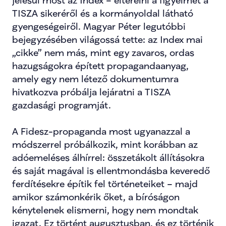
jelesül most az Index – elterelni a figyelmet a 
TISZA sikeréről és a kormányoldal látható 
gyengeségeiről. Magyar Péter legutóbbi 
bejegyzésében világossá tette: az Index mai 
„cikke” nem más, mint egy zavaros, ordas 
hazugságokra épített propagandaanyag, 
amely egy nem létező dokumentumra 
hivatkozva próbálja lejáratni a TISZA 
gazdasági programját.
A Fidesz-propaganda most ugyanazzal a 
módszerrel próbálkozik, mint korábban az 
adóemeléses álhírrel: összetákolt állításokra 
és saját magával is ellentmondásba keveredő 
ferdítésekre építik fel történeteiket – majd 
amikor számonkérik őket, a bíróságon 
kénytelenek elismerni, hogy nem mondtak 
igazat. Ez történt augusztusban, és ez történik 