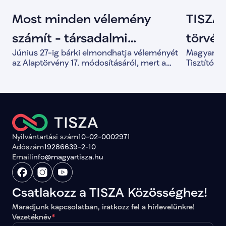
Most minden vélemény
TISZA 
számít - társadalmi
törvény
Június 27-ig bárki elmondhatja véleményét
Magyar Pét
egyeztetés indult az
Tisztí
az Alaptörvény 17. módosításáról, mert a
Tisztítótű
közös döntések alapja a valódi társadalmi
alkotmány
Alaptörvény módosításáról
párbeszéd.
és a demo
megerősít
Nyilvántartási szám
10-02-0002971
Adószám
19286639-2-10
Email
info@magyartisza.hu
Csatlakozz a TISZA Közösséghez!
Maradjunk kapcsolatban, iratkozz fel a hírlevelünkre!
Vezetéknév
*