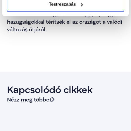
Testreszabás
változás elindult, és a TISZA világossá tette: 
nem hátrálnak meg, és nem hagyják, hogy 
hazugságokkal térítsék el az országot a valódi 
változás útjáról.
Kapcsolódó cikkek
Nézz meg többet