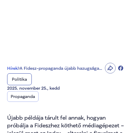
A Fidesz-propaganda 
újabb hazugsága 
bukott meg 
Hírek
A Fidesz-propaganda újabb hazugsága
bukott meg
Politika
2025. november 25., kedd
Propaganda
Újabb példája tárult fel annak, hogyan 
próbálja a Fideszhez köthető médiagépezet –