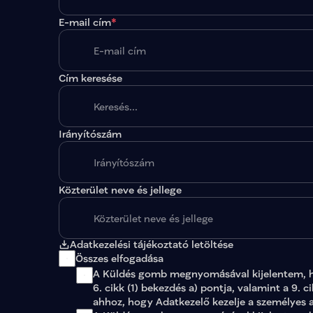
E-mail cím
*
Cím keresése
Irányítószám
A megadott paraméterekkel nincs egy találat sem
Közterület neve és jellege
Adatkezelési tájékoztató letöltése
Összes elfogadása
A Küldés gomb megnyomásával kijelentem, 
6. cikk (1) bekezdés a) pontja, valamint a 9. c
ahhoz, hogy Adatkezelő kezelje a személyes 