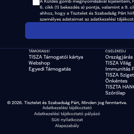
A Küldés gomb megnyomásával kijelentem, ho
6. cikk (1) bekezdés a) pontja, valamint a 9. c
ahhoz, hogy a Tisztelet és Szabadság Párt hír
személyes adataimat az 
adatkezelési tájékoz
TÁMOGASS!
CSELEKEDJ
TISZA Támogatói kártya
Országjárás
Webshop
TISZA Világ
Egyedi Támogatás
Immunitás 
TISZA Szige
Önkéntes
TISZTA HAN
Szórólap
© 2026. Tisztelet és Szabadság Párt, Minden jog fenntartva.
Adatkezelési tájékoztató
Adatkezelési tájékoztató pályázó
Süti nyilatkozat
Alapszabály