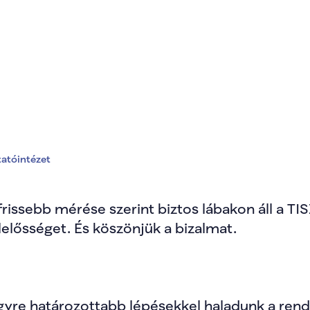
t a 21 Kutatóintézet
tatóintézet
rissebb mérése szerint biztos lábakon áll a TIS
lelősséget. És köszönjük a bizalmat. 
yre határozottabb lépésekkel haladunk a rends