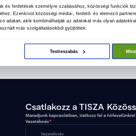
mak és hirdetések személyre szabásához, közösségi funkciók biz
hez. Ezenkívül közösségi média-, hirdető- és elemező partner
zó adatait, akik kombinálhatják az adatokat más olyan adatokka
sznált más szolgáltatásokból gyűjtöttek.
TISZA vállalásából
Tör
törvényjavaslat: elindul a
Mag
Testreszabás
Min
agyar Péter a Parlamentben jelentette be a
A TISZA
Tisztítótűz művelet
bef
isztítótűz művelet első lépéseit:
teljes
lkotmánymódosítást, vagyonvisszaszerzést és a
for
válik 1
emokratikus intézményrendszer megerősítését.
forint
évek al
Csatlakozz a TISZA Közös
Maradjunk kapcsolatban, iratkozz fel a hírlevelünkre!
Vezetéknév
*