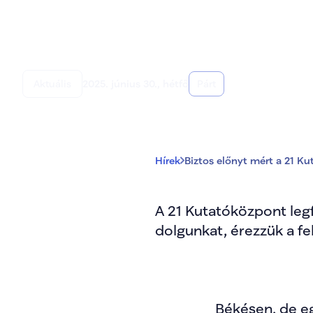
Biztos előnyt mér
Aktuális
2025. június 30., hétfő
Párt
Hírek
Biztos előnyt mért a 21 Ku
A 21 Kutatóközpont legf
dolgunkat, érezzük a fe
Békésen, de eg