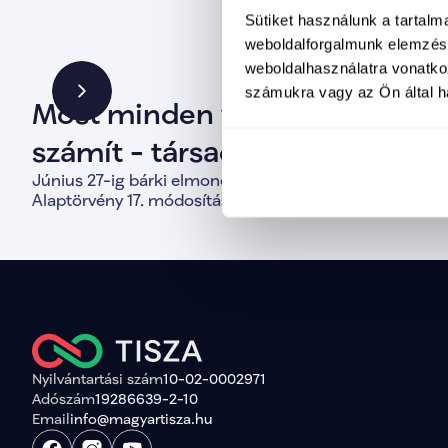
Sütiket használunk a tartal
weboldalforgalmunk elemzésé
weboldalhasználatra vonatko
számukra vagy az Ön által ha
Most minden vélemény
számít - társadalmi
Június 27-ig bárki elmondhatja véleményét az
M
egyeztetés indult az
Alaptörvény 17. módosításáról, mert a közös
T
Alaptörvény módosításáról
döntések alapja a valódi társadalmi párbeszéd.
a
d
Nyilvántartási szám
10-02-0002971
Adószám
19286639-2-10
Email
info@magyartisza.hu