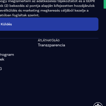
gy megismertem az adatkezelési tájékoztatót és a GDPR 
ikk (2) bekezdés a) pontja alapján kifejezetten hozzájárulok 
levélküldés és marketing megkeresés céljából kezelje a 
tatóban
 foglaltak szerint.
Küldés
ÁTLÁTHATÓSÁG
Transzparencia
Program
tek
G