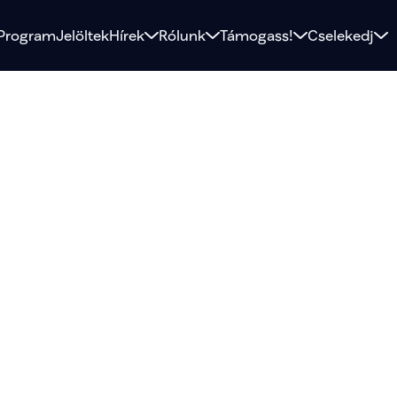
Program
Jelöltek
Hírek
Rólunk
Támogass!
Cselekedj