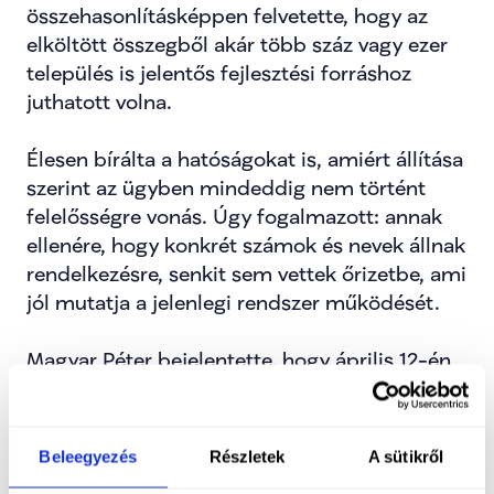
összehasonlításképpen felvetette, hogy az 
elköltött összegből akár több száz vagy ezer 
település is jelentős fejlesztési forráshoz 
juthatott volna.
Élesen bírálta a hatóságokat is, amiért állítása 
szerint az ügyben mindeddig nem történt 
felelősségre vonás. Úgy fogalmazott: annak 
ellenére, hogy konkrét számok és nevek állnak 
rendelkezésre, senkit sem vettek őrizetbe, ami 
jól mutatja a jelenlegi rendszer működését.
Magyar Péter bejelentette, hogy április 12-én 
véget vetnek ennek a világnak, felelősségre 
vonást és elszámoltatást ígért a közpénzekkel 
való visszaélések ügyében.
Beleegyezés
Részletek
A sütikről