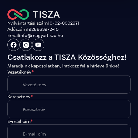
Nyilvántartási szám
10-02-0002971
Adószám
19286639-2-10
Email
info@magyartisza.hu
Csatlakozz a TISZA Közösséghez!
Maradjunk kapcsolatban, iratkozz fel a hírlevelünkre!
Vezetéknév
*
Keresztnév
*
E-mail cím
*