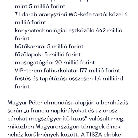
mint 5 millió forint
71 darab aranyszínű WC-kefe tartó: közel 4 
millió forint
konyhatechnológiai eszközök: 442 millió 
forint
hűtőkamra: 5 millió forint
főzőlapok: 5 millió forint
mosogatógép: 20 millió forint
VIP-terem falburkolata: 177 millió forint
festés és tapétázás: összesen 1,4 milliárd 
forint
Magyar Péter elmondása alapján a beruházás 
során „a francia napkirályokat és az orosz 
cárokat megszégyenítő luxus” valósult meg, 
miközben Magyarországon tömegek élnek 
nehéz körülmények között. A TISZA elnöke 