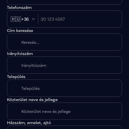
Telefonszám
🇭🇺
+36
Cím keresése
Irányítószám
A megadott paraméterekkel nincs egy találat sem.
Település
Közterület neve és jellege
Házszám, emelet, ajtó