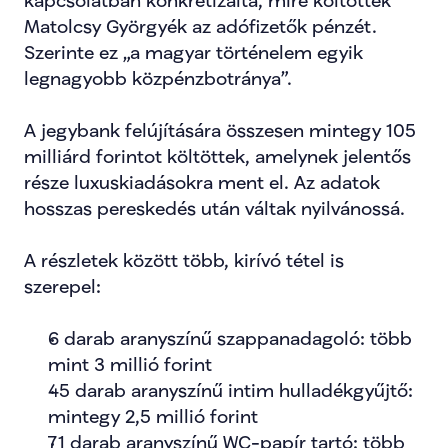
kapcsolatban konkretizálta, mire költötték 
Matolcsy Györgyék az adófizetők pénzét. 
Szerinte ez „a magyar történelem egyik 
legnagyobb közpénzbotránya”.
A jegybank felújítására összesen mintegy 105 
milliárd forintot költöttek, amelynek jelentős 
része luxuskiadásokra ment el. Az adatok 
hosszas pereskedés után váltak nyilvánossá.
A részletek között több, kirívó tétel is 
szerepel:
6 darab aranyszínű szappanadagoló: több 
mint 3 millió forint
45 darab aranyszínű intim hulladékgyűjtő: 
mintegy 2,5 millió forint
71 darab aranyszínű WC-papír tartó: több 