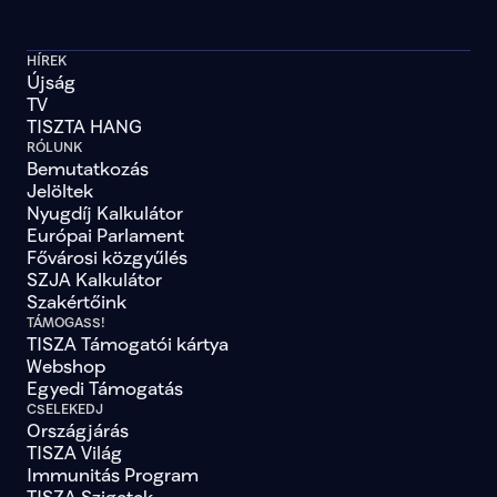
HÍREK
Újság
TV
TISZTA HANG
RÓLUNK
Bemutatkozás
Jelöltek
Nyugdíj Kalkulátor
Európai Parlament
Fővárosi közgyűlés
SZJA Kalkulátor
Szakértőink
TÁMOGASS!
TISZA Támogatói kártya
Webshop
Egyedi Támogatás
CSELEKEDJ
Országjárás
TISZA Világ
Immunitás Program
TISZA Szigetek