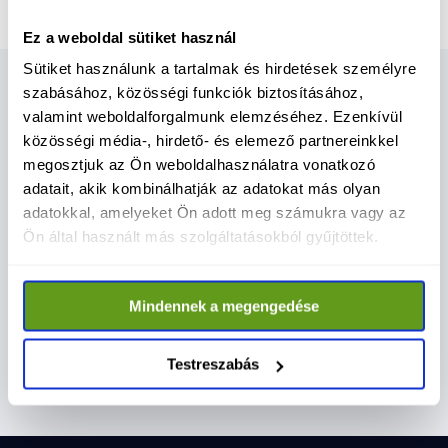
Ez a weboldal sütiket használ
Sütiket használunk a tartalmak és hirdetések személyre
szabásához, közösségi funkciók biztosításához,
Kapcsolódó cikkek
valamint weboldalforgalmunk elemzéséhez. Ezenkívül
közösségi média-, hirdető- és elemező partnereinkkel
Nézz meg többet
megosztjuk az Ön weboldalhasználatra vonatkozó
adatait, akik kombinálhatják az adatokat más olyan
adatokkal, amelyeket Ön adott meg számukra vagy az
Ön által használt más szolgáltatásokból gyűjtöttek.
Most minden vélemény
TISZA 
Mindennek a megengedése
számít - társadalmi
törvény
Június 27-ig bárki elmondhatja véleményét
Magyar Pét
egyeztetés indult az
Tisztí
Testreszabás
az Alaptörvény 17. módosításáról, mert a
Tisztítótű
közös döntések alapja a valódi társadalmi
alkotmány
Alaptörvény módosításáról
párbeszéd.
és a demo
megerősít