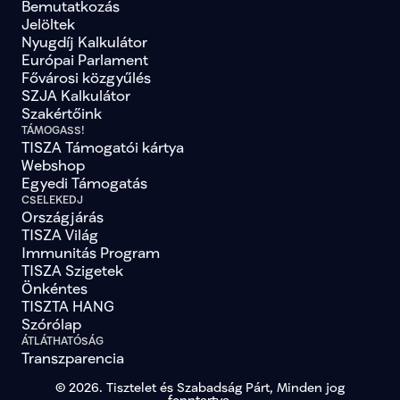
Bemutatkozás
Jelöltek
Nyugdíj Kalkulátor
Európai Parlament
Fővárosi közgyűlés
SZJA Kalkulátor
Szakértőink
TÁMOGASS!
TISZA Támogatói kártya
Webshop
Egyedi Támogatás
CSELEKEDJ
Országjárás
TISZA Világ
Immunitás Program
TISZA Szigetek
Önkéntes
TISZTA HANG
Szórólap
ÁTLÁTHATÓSÁG
Transzparencia
© 2026. Tisztelet és Szabadság Párt, Minden jog
fenntartva.