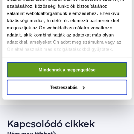
szabásához, közösségi funkciók biztosításához,
nehézségekből.
valamint weboldalforgalmunk elemzéséhez. Ezenkívül
közösségi média-, hirdető- és elemező partnereinkkel
Az üzenet minden állomáson egyértelmű: a 
megosztjuk az Ön weboldalhasználatra vonatkozó
változás csak közös munkával érhető el. A 
adatait, akik kombinálhatják az adatokat más olyan
TISZA gazdasági programja nem elméleti 
adatokkal, amelyeket Ön adott meg számukra vagy az
konstrukció, hanem az emberek mindennapi 
Ön által használt más szolgáltatásokból gyűjtöttek.
tapasztalataira épülő, megvalósítható terv.
A cél világos – és az időpont is: április 12-én 
Mindennek a megengedése
rendszert váltunk.
Testreszabás
Kapcsolódó cikkek
Nézz meg többet