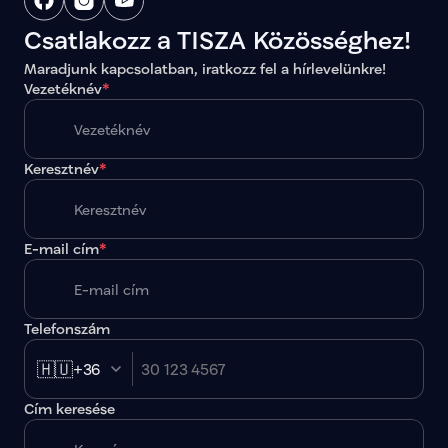
Csatlakozz a TISZA Közösséghez!
Maradjunk kapcsolatban, iratkozz fel a hírlevelünkre!
Vezetéknév
*
Keresztnév
*
E-mail cím
*
Telefonszám
🇭🇺
+36
Cím keresése