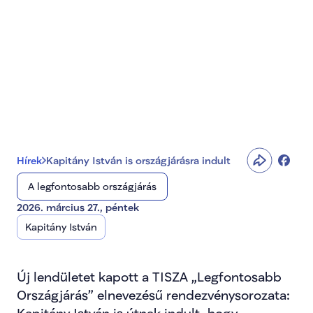
Kapitány István is 
országjárásra indult
Hírek
Kapitány István is országjárásra indult
A legfontosabb országjárás
2026. március 27., péntek
Kapitány István
Új lendületet kapott a TISZA „Legfontosabb 
Országjárás” elnevezésű rendezvénysorozata: 