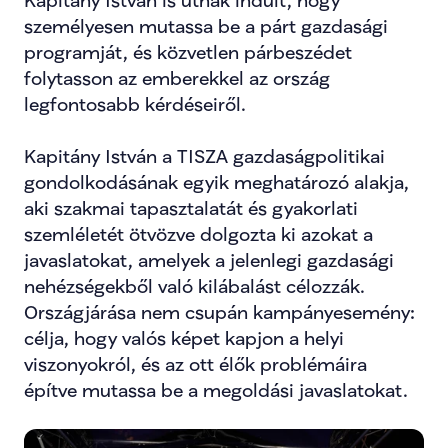
Kapitány István is útnak indult, hogy 
személyesen mutassa be a párt gazdasági 
programját, és közvetlen párbeszédet 
folytasson az emberekkel az ország 
legfontosabb kérdéseiről.
Kapitány István a TISZA gazdaságpolitikai 
gondolkodásának egyik meghatározó alakja, 
aki szakmai tapasztalatát és gyakorlati 
szemléletét ötvözve dolgozta ki azokat a 
javaslatokat, amelyek a jelenlegi gazdasági 
nehézségekből való kilábalást célozzák. 
Országjárása nem csupán kampányesemény: 
célja, hogy valós képet kapjon a helyi 
viszonyokról, és az ott élők problémáira 
építve mutassa be a megoldási javaslatokat.