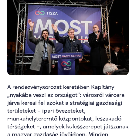
A rendezvénysorozat keretében Kapitány 
„nyakába veszi az országot”: városról városra 
járva keresi fel azokat a stratégiai gazdasági 
területeket – ipari övezeteket, 
munkahelyteremtő központokat, leszakadó 
térségeket –, amelyek kulcsszerepet játszanak 
a magyar gazdaság jövőjében. Minden 