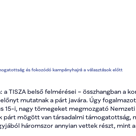
ősödő támogatottsá
álasztások előtt
ogatottság és fokozódó kampányhajrá a választások előtt
 a TISZA belső felmérései – összhangban a korá
 előnyt mutatnak a párt javára. Úgy fogalmazot
us 15-i, nagy tömegeket megmozgató Nemzeti M
ik párt mögött van társadalmi támogatottság, m
jából háromszor annyian vettek részt, mint a