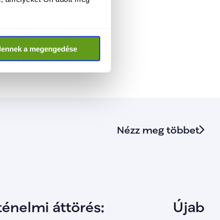
 valamint a közösségi 
dennek a megengedése
Nézz meg többet
ténelmi áttörés:
Újabb 