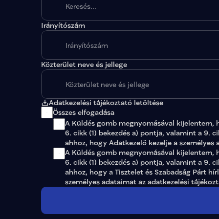
Irányítószám
A megadott paraméterekkel nincs egy találat sem
Közterület neve és jellege
Adatkezelési tájékoztató letöltése
Összes elfogadása
A Küldés gomb megnyomásával kijelentem, 
6. cikk (1) bekezdés a) pontja, valamint a 9. c
ahhoz, hogy Adatkezelő kezelje a személyes 
A Küldés gomb megnyomásával kijelentem, ho
6. cikk (1) bekezdés a) pontja, valamint a 9. c
ahhoz, hogy a Tisztelet és Szabadság Párt hír
személyes adataimat az 
adatkezelési tájékoz