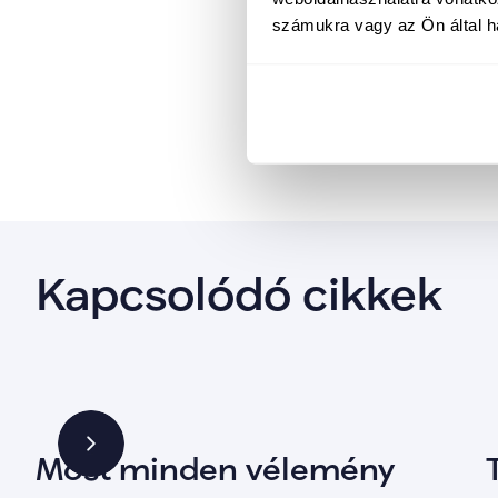
személyesen is találkoz
számukra vagy az Ön által ha
A választásokig hátralév
aktivitás döntő szerep
Kapcsolódó cikkek
Most minden vélemény