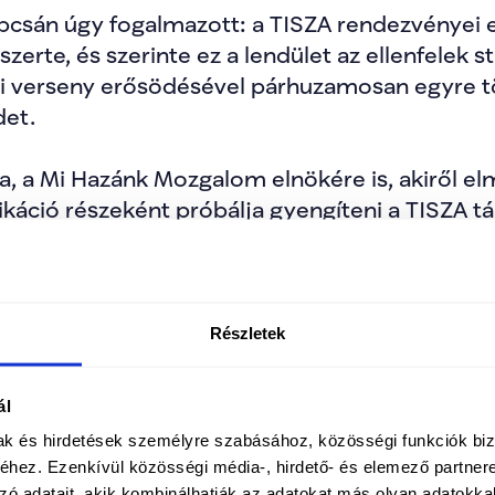
csán úgy fogalmazott: a TISZA rendezvényei 
te, és szerinte ez a lendület az ellenfelek stra
ikai verseny erősödésével párhuzamosan egyre t
det.
ra, a Mi Hazánk Mozgalom elnökére is, akiről el
ció részeként próbálja gyengíteni a TISZA tá
állításokat részletesen cáfolta: nem járt a hi
ben nem folyt rendőrségi eljárás, ingatlanügy
 jogszerűen zajlottak.
Részletek
ta: a TISZA célja továbbra is a rendszerváltás,
aktív részvételre van szükség. Arra kérte támog
ál
ozzák jelenlétüket az online térben és a közte
mak és hirdetések személyre szabásához, közösségi funkciók biz
hez. Ezenkívül közösségi média-, hirdető- és elemező partner
ező hetekben az országjárás folytatódik, és tö
zó adatait, akik kombinálhatják az adatokat más olyan adatokka