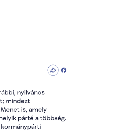
g és fokozódó 
bbi, nyilvános 
t; mindezt 
enet is, amely 
elyik párté a többség. 
 kormánypárti 