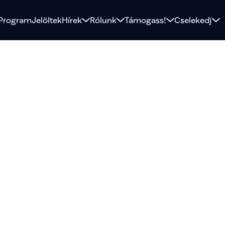
Program
Jelöltek
Hírek
Rólunk
Támogass!
Cselekedj