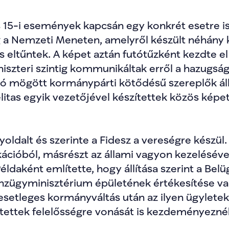
15-i események kapcsán egy konkrét esetre is k
 a Nemzeti Meneten, amelyről készült néhány k
is eltűntek. A képet aztán futótűzként kezdte el 
szteri szintig kommunikáltak erről a hazugság
ió mögött kormánypárti kötődésű szereplők állna
litas egyik vezetőjével készítettek közös képe
oldalt és szerinte a Fidesz a vereségre készül. 
ióból, másrészt az állami vagyon kezelésével
Példaként említette, hogy állítása szerint a Bel
nzügyminisztérium épületének értékesítése van
 esetleges kormányváltás után az ilyen ügylete
intettek felelősségre vonását is kezdeményezné