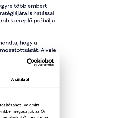
egyre több embert 
tégiájára is hatással 
öbb szereplő próbálja 
mondta, hogy a 
mogatottságát. A vele 
vatkozott 
ei pedig minden 
A sütikről
 amelyhez szerinte 
atóit, hogy a 
reken egyaránt.
tosításához, valamint
einkkel megosztjuk az Ön
bb településen 
l, amelyeket Ön adott meg