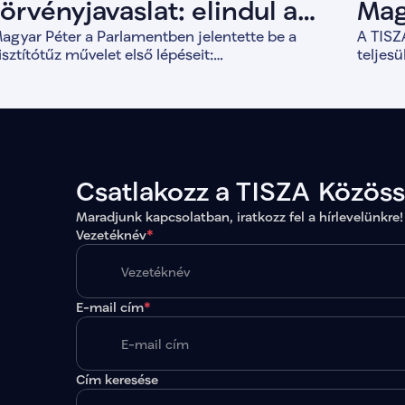
törvényjavaslat: elindul a
Mag
agyar Péter a Parlamentben jelentette be a
A TISZA
Tisztítótűz művelet
bef
isztítótűz művelet első lépéseit:
teljes
lkotmánymódosítást, vagyonvisszaszerzést és a
for
válik 1
emokratikus intézményrendszer megerősítését.
forint
évek al
Csatlakozz a TISZA Közös
Maradjunk kapcsolatban, iratkozz fel a hírlevelünkre!
Vezetéknév
*
E-mail cím
*
Cím keresése