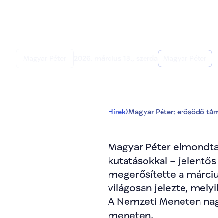
Magyar Péter: er
kampányhajrá a v
Magyar Péter
2026. március 18., szerda
Magyar Péter
Hírek
Magyar Péter: erősödő tám
Magyar Péter elmondta:
kutatásokkal – jelentős
megerősítette a márci
világosan jelezte, mely
A Nemzeti Meneten nagy
meneten.