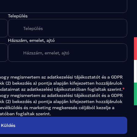
Település
.
Házszám, emelet, ajtó
hogy megismertem az 
adatkezelési tájékoztatót
 és a GDPR 
ikk (2) bekezdés a) pontja alapján kifejezetten hozzájárulok 
adataimat az 
adatkezelési tájékoztatóban
 foglaltak szerint.
*
gy megismertem az adatkezelési tájékoztatót és a GDPR 
ikk (2) bekezdés a) pontja alapján kifejezetten hozzájárulok 
levélküldés és marketing megkeresés céljából kezelje a 
tatóban
 foglaltak szerint.
Küldés