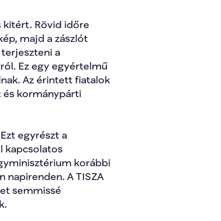
itért. Rövid időre 
ép, majd a zászlót 
terjeszteni a 
ról. Ez egy egyértelmű 
k. Az érintett fiatalok 
t és kormánypárti 
Ezt egyrészt a 
 kapcsolatos 
ügyminisztérium korábbi 
 napirenden. A TISZA 
ket semmissé 
k.