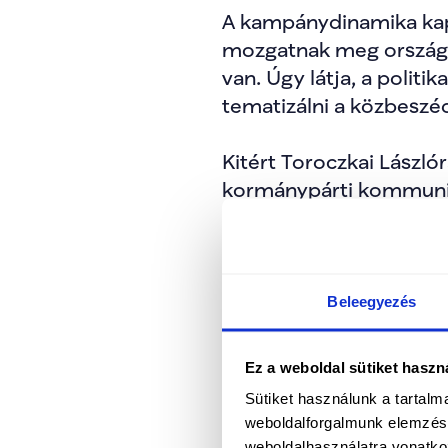
A kampánydinamika kap
mozgatnak meg országszer
van. Úgy látja, a polit
tematizálni a közbeszé
Kitért Toroczkai László
kormánypárti kommuniká
szemben megfogalmazott 
helyszíneken, vele szem
esetben piaci alapon és
Beleegyezés
Magyar Péter hangsúlyoz
fegyelmezett, békés és 
Ez a weboldal sütiket haszn
kampány hajrájában fok
Sütiket használunk a tartal
weboldalforgalmunk elemzésé
Kiemelte, hogy a követk
weboldalhasználatra vonatko