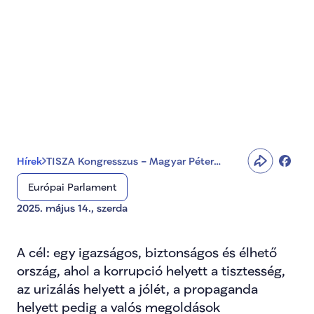
Magyar Péter 
bejelentette az első 
programpontokat
Hírek
TISZA Kongresszus – Magyar Péter
bejelentette az első programpontokat
Európai Parlament
2025. május 14., szerda
A cél: egy igazságos, biztonságos és élhető 
ország, ahol a korrupció helyett a tisztesség, 
az urizálás helyett a jólét, a propaganda 
helyett pedig a valós megoldások 