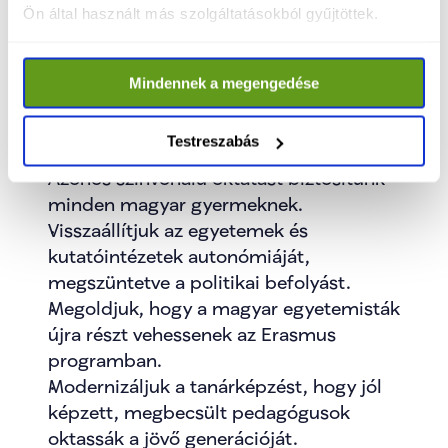
Ön által használt más szolgáltatásokból gyűjtöttek.
Klebelsberg Központot.
Önálló Oktatási Minisztériumot hozunk 
létre.
Mindennek a megengedése
Partnerként tekintünk a pedagógusok 
érdekvédelmi szervezeteire, és velük együtt 
Testreszabás
dolgozzuk ki az új Nemzeti Alaptantervet.
Azonos színvonalú oktatást biztosítunk 
minden magyar gyermeknek.
Visszaállítjuk az egyetemek és 
kutatóintézetek autonómiáját, 
megszüntetve a politikai befolyást.
Megoldjuk, hogy a magyar egyetemisták 
újra részt vehessenek az Erasmus 
programban.
Modernizáljuk a tanárképzést, hogy jól 
képzett, megbecsült pedagógusok 
oktassák a jövő generációját.