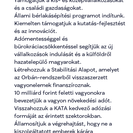
Támogatjuk a kis- és középvállalkozásokat 
és a családi gazdaságokat.
Állami bérlakásépítési programot indítunk.
Kiemelten támogatjuk a kutatás-fejlesztést 
és az innovációt.
Adómentességgel és 
bürokráciacsökkentéssel segítjük az új 
vállalkozások indulását és a külföldről 
hazatelepülő magyarokat.
Létrehozzuk a Stabilitási Alapot, amelyet 
az Orbán-rendszerből visszaszerzett 
vagyonelemek finanszíroznak.
10 milliárd forint feletti vagyonokra 
bevezetjük a vagyon növekedési adót.
Visszahozzuk a KATA kedvező adózási 
formáját az érintett szektorokban.
Államosítjuk a végrehajtást, hogy ne a 
kiszolgáltatott emberek kárára 