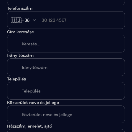
Telefonszám
🇭🇺
+36
Cím keresése
Irányítószám
A megadott paraméterekkel nincs egy találat sem.
Település
Közterület neve és jellege
Házszám, emelet, ajtó