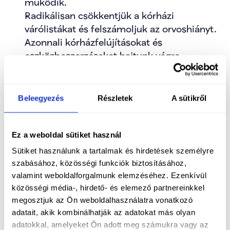
működik.
Radikálisan csökkentjük a kórházi 
várólistákat és felszámoljuk az orvoshiányt.
Azonnali kórházfelújításokat és 
eszközbeszerzéseket hajtunk végre.
Újjászervezzük a szétvert ügyeleti rendszert 
és megerősítjük a mentőszolgálatot.
Növeljük a gyógyszerkassza költségvetését, 
Beleegyezés
Részletek
A sütikről
hogy megfékezzük a gyógyszerárak 
emelkedését.
Ez a weboldal sütiket használ
Sütiket használunk a tartalmak és hirdetések személyre
szabásához, közösségi funkciók biztosításához,
Oktatás – Tudás és esély 
valamint weboldalforgalmunk elemzéséhez. Ezenkívül
közösségi média-, hirdető- és elemező partnereinkkel
minden gyereknek
megosztjuk az Ön weboldalhasználatra vonatkozó
adatait, akik kombinálhatják az adatokat más olyan
Az iskolák szabadságának visszaadása 
adatokkal, amelyeket Ön adott meg számukra vagy az
érdekében azonnal megszüntetjük a 