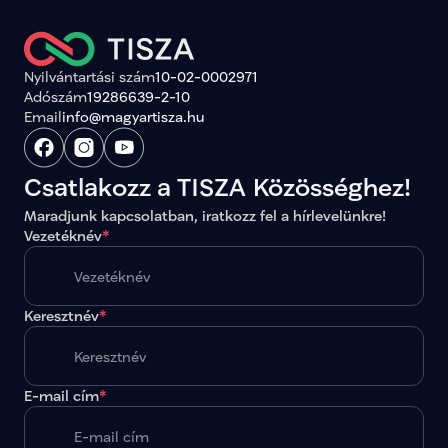
Nyilvántartási szám
10-02-0002971
Adószám
19286639-2-10
Email
info@magyartisza.hu
Csatlakozz a TISZA Közösséghez!
Maradjunk kapcsolatban, iratkozz fel a hírlevelünkre!
Vezetéknév
*
Keresztnév
*
E-mail cím
*