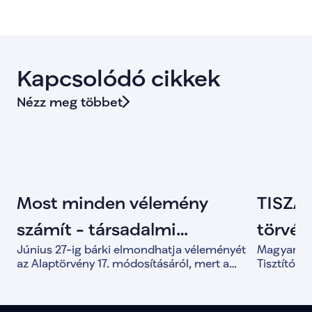
Kapcsolódó cikkek
Nézz meg többet
Most minden vélemény
TISZA 
számít - társadalmi
törvény
Június 27-ig bárki elmondhatja véleményét
Magyar Pét
egyeztetés indult az
Tisztí
az Alaptörvény 17. módosításáról, mert a
Tisztítótű
közös döntések alapja a valódi társadalmi
alkotmány
Alaptörvény módosításáról
párbeszéd.
és a demo
megerősít