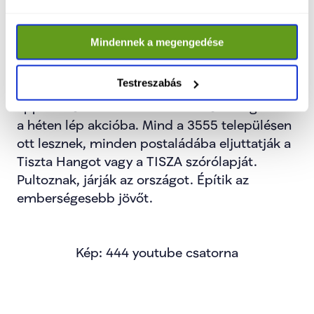
vagyok”
 – tette hozzá.
Mindennek a megengedése
A mozgalom mára több tízezer önkéntessel 
Testreszabás
működik, szemben a kormányoldal fizetett 
apparátusával. A TISZA önkéntesi mozgalma 
a héten lép akcióba. Mind a 3555 településen 
ott lesznek, minden postaládába eljuttatják a 
Tiszta Hangot vagy a TISZA szórólapját. 
Pultoznak, járják az országot. Építik az 
emberségesebb jövőt.
Kép: 444 youtube csatorna