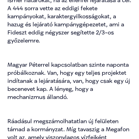
ismer határokat, ha az ellenfél lejáratása a cél. 
A 444 sorra vette az eddigi fekete 
kampányokat, karaktergyilkosságokat, a 
hazug és lejárató kampánygépezetet, ami a 
Fideszt eddig négyszer segítette 2/3-os 
győzelemre.
Magyar Péterrel kapcsolatban szinte naponta 
próbálkoznak. Van, hogy egy teljes projektet 
indítanak a lejáratására, van, hogy csak egy új 
becenevet kap. A lényeg, hogy a 
mechanizmus állandó.
Ráadásul megszámolhatatlan új felületen 
támad a kormányzat. Míg tavaszig a Megafon 
volt az, amely viszonylagos vízfejként 