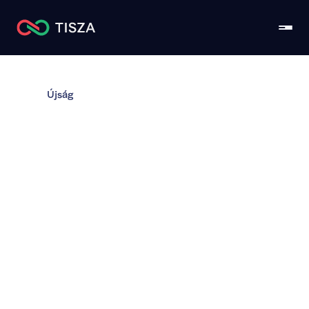
Újság
Magyar Péter: A 
tisztességes 