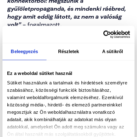
konnektorból: megszűnik a 
gyűlöletpropaganda, és mindenki ráébred, 
hogy amit eddig látott, az nem a valóság 
volt”
 – fogalmazott.
Megerősítette azt a közszájon forgó 
Beleegyezés
Részletek
A sütikről
feltételezést, miszerint saját Facebook-oldalát 
személyesen ő kezeli. Minden komment tőle 
származik, még akkor is, ha hihetetlenül 
Ez a weboldal sütiket használ
soknak tűnik. A célja ezzel az, hogy 
Sütiket használunk a tartalmak és hirdetések személyre
folyamatos és közvetlen kapcsolatot tartson a 
szabásához, közösségi funkciók biztosításához,
választókkal. 
„Ha látják, mekkora 
valamint weboldalforgalmunk elemzéséhez. Ezenkívül
propagandagépezettel megyünk szembe, 
közösségi média-, hirdető- és elemező partnereinkkel
érthető, hogy minden eszközt arra 
megosztjuk az Ön weboldalhasználatra vonatkozó
fordítunk, hogy eljuttassuk hozzájuk a saját 
adatait, akik kombinálhatják az adatokat más olyan
adatokkal, amelyeket Ön adott meg számukra vagy az
narratívánkat. Ezért kérem mindenki 
Ön által használt más szolgáltatásokból gyűjtöttek.
elnézését, akik szerint egy kicsit sok 