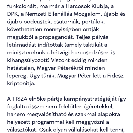
funkcionált, ma már a Harcosok Klubja, a 
DPK, a Nemzeti Ellenállás Mozgalom, újabb és 
újabb podcastek, csatornák, portálok, 
követhetetlen mennyiségben ontják 
magukból a propagandát. Teljes pályás 
letámadást indítottak (amely taktikát a 
miniszterelnök a hétvégi harcosedzésen is 
kihangsúlyozott) Viszont eddig minden 
hatástalan, Magyar Péterékről minden 
lepereg. Úgy tűnik, Magyar Péter lett a Fidesz 
kriptonitja.
A TISZA elnöke pártja kampánystratégiáját így 
foglalta össze: nem felelőtlen ígéretekkel, 
hanem megvalósítható és szakmai alapokra 
helyezett programmal kell meggyőzni a 
választókat. Csak olyan vállalásokat kell tenni, 