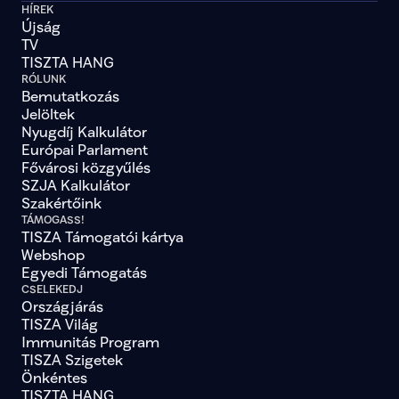
HÍREK
Újság
TV
TISZTA HANG
RÓLUNK
Bemutatkozás
Jelöltek
Nyugdíj Kalkulátor
Európai Parlament
Fővárosi közgyűlés
SZJA Kalkulátor
Szakértőink
TÁMOGASS!
TISZA Támogatói kártya
Webshop
Egyedi Támogatás
CSELEKEDJ
Országjárás
TISZA Világ
Immunitás Program
TISZA Szigetek
Önkéntes
TISZTA HANG