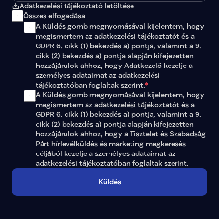
Adatkezelési tájékoztató letöltése
Összes elfogadása
A Küldés gomb megnyomásával kijelentem, hogy 
megismertem az 
adatkezelési tájékoztatót
 és a 
GDPR 6. cikk (1) bekezdés a) pontja, valamint a 9. 
cikk (2) bekezdés a) pontja alapján kifejezetten 
hozzájárulok ahhoz, hogy Adatkezelő kezelje a 
személyes adataimat az 
adatkezelési 
tájékoztatóban
 foglaltak szerint.
*
A Küldés gomb megnyomásával kijelentem, hogy 
megismertem az adatkezelési tájékoztatót és a 
GDPR 6. cikk (1) bekezdés a) pontja, valamint a 9. 
cikk (2) bekezdés a) pontja alapján kifejezetten 
hozzájárulok ahhoz, hogy a Tisztelet és Szabadság 
Párt hírlevélküldés és marketing megkeresés 
céljából kezelje a személyes adataimat az 
adatkezelési tájékoztatóban
 foglaltak szerint.
Küldés