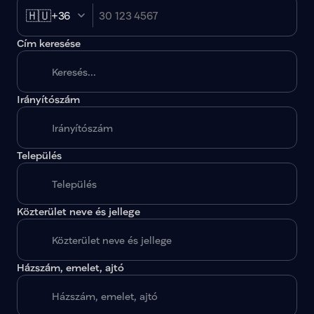
🇭🇺
+36
Cím keresése
Irányítószám
A megadott paraméterekkel nincs egy találat sem.
Település
Közterület neve és jellege
Házszám, emelet, ajtó