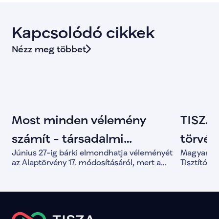
Kapcsolódó cikkek
Nézz meg többet
Most minden vélemény
TISZA 
számít - társadalmi
törvény
Június 27-ig bárki elmondhatja véleményét
Magyar Pét
egyeztetés indult az
Tisztí
az Alaptörvény 17. módosításáról, mert a
Tisztítótű
közös döntések alapja a valódi társadalmi
alkotmány
Alaptörvény módosításáról
párbeszéd.
és a demo
megerősít