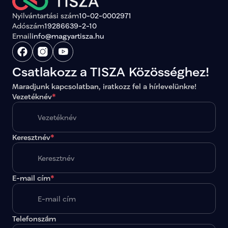
Nyilvántartási szám
10-02-0002971
Adószám
19286639-2-10
Email
info@magyartisza.hu
Csatlakozz a TISZA Közösséghez!
Maradjunk kapcsolatban, iratkozz fel a hírlevelünkre!
Vezetéknév
*
Keresztnév
*
E-mail cím
*
Telefonszám