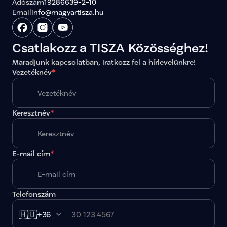
Adószám
19286639-2-10
Email
info@magyartisza.hu
Csatlakozz a TISZA Közösséghez!
Maradjunk kapcsolatban, iratkozz fel a hírlevelünkre!
Vezetéknév
*
Keresztnév
*
E-mail cím
*
Telefonszám
🇭🇺
+36