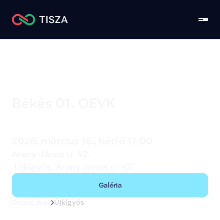
Békés 01. OEVK
Újkígyós
2026. március 16., hétfő 17:00
Arany János u. 42. 
 Újkígyós, Arany János u. 42. 
Galéria
Országjárás
Újkígyós