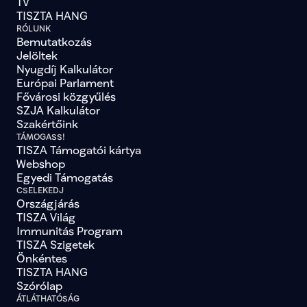
TV
TISZTA HANG
RÓLUNK
Bemutatkozás
Jelöltek
Nyugdíj Kalkulátor
Európai Parlament
Fővárosi közgyűlés
SZJA Kalkulátor
Szakértőink
TÁMOGASS!
TISZA Támogatói kártya
Webshop
Egyedi Támogatás
CSELEKEDJ
Országjárás
TISZA Világ
Immunitás Program
TISZA Szigetek
Önkéntes
TISZTA HANG
Szórólap
ÁTLÁTHATÓSÁG