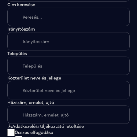
Cím keresése
Irányítószám
A megadott paraméterekkel nincs egy találat sem.
Település
Közterület neve és jellege
Házszám, emelet, ajtó
Adatkezelési tájékoztató letöltése
Összes elfogadása