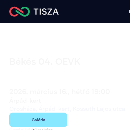
Békés 04. OEVK
Orosháza
2026. március 16., hétfő 19:00
Árpád-kert
Orosháza, Árpád-kert, Kossuth Lajos utca
Galéria
Országjárás
Orosháza