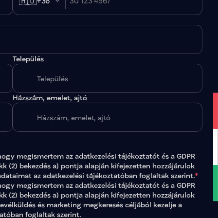
🇭🇺
+36
Település
.
Házszám, emelet, ajtó
hogy megismertem az 
adatkezelési tájékoztatót
 és a GDPR 
ikk (2) bekezdés a) pontja alapján kifejezetten hozzájárulok 
adataimat az 
adatkezelési tájékoztatóban
 foglaltak szerint.
*
gy megismertem az adatkezelési tájékoztatót és a GDPR 
ikk (2) bekezdés a) pontja alapján kifejezetten hozzájárulok 
levélküldés és marketing megkeresés céljából kezelje a 
tatóban
 foglaltak szerint.