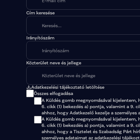
Cím keresése
Irányítószám
A megadott paraméterekkel nincs egy találat sem
Közterület neve és jellege
Adatkezelési tájékoztató letöltése
Összes elfogadása
A Küldés gomb megnyomásával kijelentem, 
6. cikk (1) bekezdés a) pontja, valamint a 9. c
ahhoz, hogy Adatkezelő kezelje a személyes 
A Küldés gomb megnyomásával kijelentem, ho
6. cikk (1) bekezdés a) pontja, valamint a 9. c
ahhoz, hogy a Tisztelet és Szabadság Párt hír
személyes adataimat az 
adatkezelési tájékoz