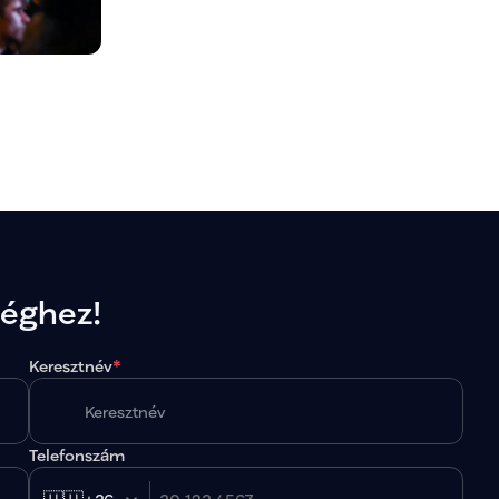
séghez!
Keresztnév
*
Telefonszám