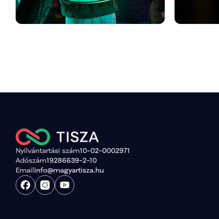
Nyilvántartási szám
10-02-0002971
Adószám
19286639-2-10
Email
info@magyartisza.hu