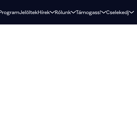
Program
Jelöltek
Hírek
Rólunk
Támogass!
Cselekedj