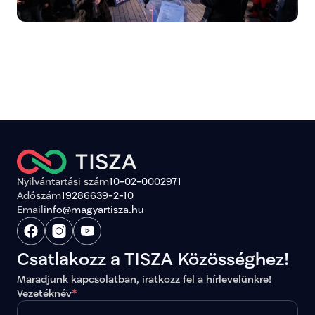
Nyilvántartási szám
10-02-0002971
Adószám
19286639-2-10
Email
info@magyartisza.hu
Csatlakozz a TISZA Közösséghez!
Maradjunk kapcsolatban, iratkozz fel a hírlevelünkre!
Vezetéknév
*