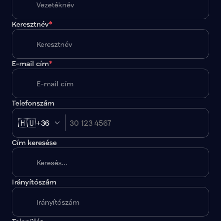
Keresztnév
*
E-mail cím
*
Telefonszám
🇭🇺
+36
Cím keresése
Irányítószám
A megadott paraméterekkel nincs egy találat sem.