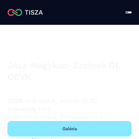
Jász-Nagykun-Szolnok 01. 
OEVK
Rákóczifalva
2026. március 4., szerda 17:30
Szabadság tér 1.
5085 Rákóczifalva, Szabadság tér 1.
Galéria