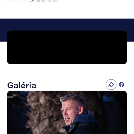
Országjárás
Rákóczifalva
Galéria