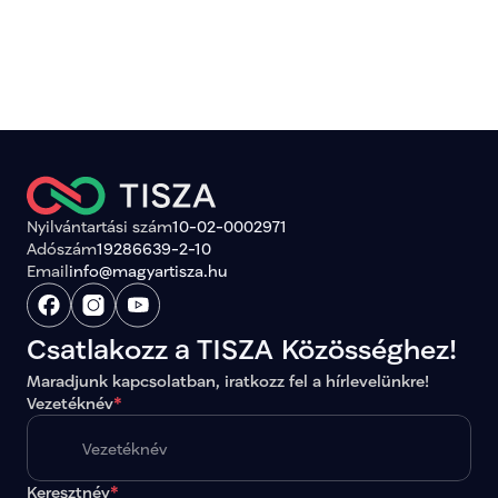
Nyilvántartási szám
10-02-0002971
Adószám
19286639-2-10
Email
info@magyartisza.hu
Csatlakozz a TISZA Közösséghez!
Maradjunk kapcsolatban, iratkozz fel a hírlevelünkre!
Vezetéknév
*
Keresztnév
*