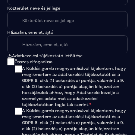
Közterület neve és jellege
Házszám, emelet, ajtó
Adatkezelési tájékoztató letöltése
Összes elfogadása
A Küldés gomb megnyomásával kijelentem, hogy 
megismertem az 
adatkezelési tájékoztatót
 és a 
GDPR 6. cikk (1) bekezdés a) pontja, valamint a 9. 
cikk (2) bekezdés a) pontja alapján kifejezetten 
hozzájárulok ahhoz, hogy Adatkezelő kezelje a 
személyes adataimat az 
adatkezelési 
tájékoztatóban
 foglaltak szerint.
*
A Küldés gomb megnyomásával kijelentem, hogy 
megismertem az adatkezelési tájékoztatót és a 
GDPR 6. cikk (1) bekezdés a) pontja, valamint a 9. 
cikk (2) bekezdés a) pontja alapján kifejezetten 
hozzájárulok ahhoz, hogy a Tisztelet és Szabadság 