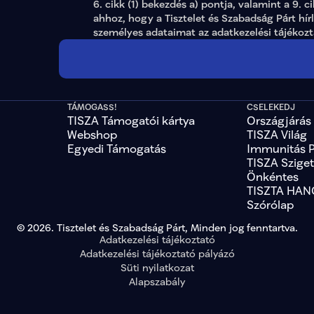
6. cikk (1) bekezdés a) pontja, valamint a 9. c
ahhoz, hogy a Tisztelet és Szabadság Párt hír
személyes adataimat az 
adatkezelési tájékoz
TÁMOGASS!
CSELEKEDJ
TISZA Támogatói kártya
Országjárás
Webshop
TISZA Világ
Egyedi Támogatás
Immunitás 
TISZA Szige
Önkéntes
TISZTA HAN
Szórólap
© 2026. Tisztelet és Szabadság Párt, Minden jog fenntartva.
Adatkezelési tájékoztató
Adatkezelési tájékoztató pályázó
Süti nyilatkozat
Alapszabály