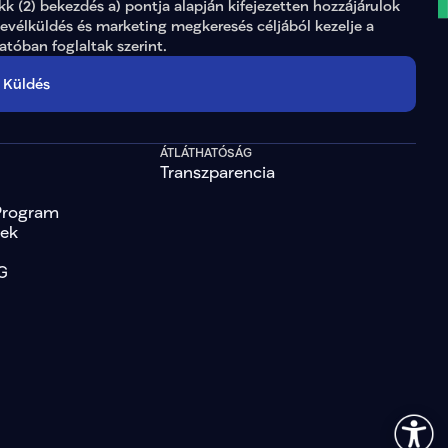
ikk (2) bekezdés a) pontja alapján kifejezetten hozzájárulok 
levélküldés és marketing megkeresés céljából kezelje a 
tatóban
 foglaltak szerint.
Küldés
ÁTLÁTHATÓSÁG
Transzparencia
Program
tek
G