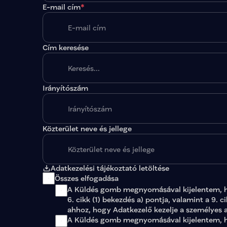
E-mail cím
*
Cím keresése
Irányítószám
A megadott paraméterekkel nincs egy találat sem
Közterület neve és jellege
Adatkezelési tájékoztató letöltése
Összes elfogadása
A Küldés gomb megnyomásával kijelentem, 
6. cikk (1) bekezdés a) pontja, valamint a 9. c
ahhoz, hogy Adatkezelő kezelje a személyes 
A Küldés gomb megnyomásával kijelentem, ho