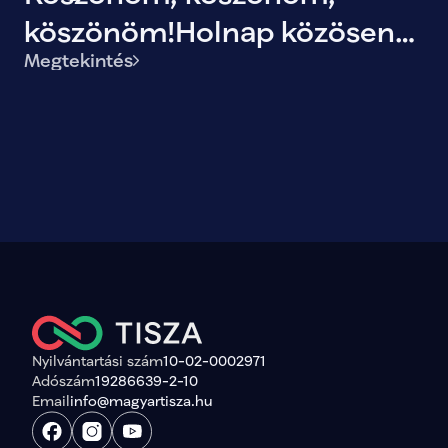
köszönöm!Holnap közösen
Megtekintés
történelmet írunk!
Nyilvántartási szám
10-02-0002971
Adószám
19286639-2-10
Email
info@magyartisza.hu