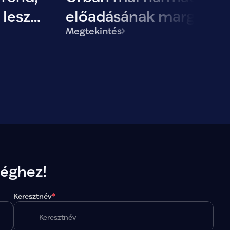
 lesz
előadásának margójár
Megtekintés
séghez!
Keresztnév
*