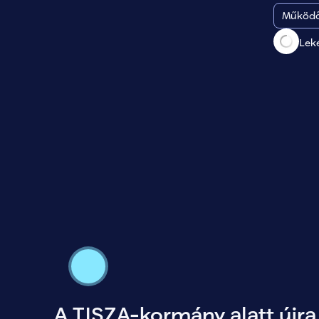
Működő
Lek
A TISZA-kormány alatt újra