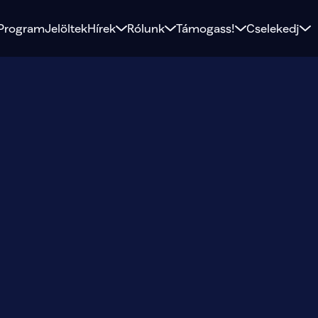
Program
Jelöltek
Hírek
Rólunk
Támogass!
Cselekedj