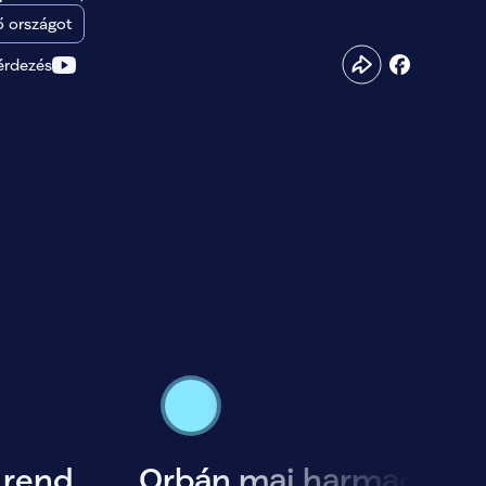
 országot
érdezés
 rend,
Orbán mai harmadosztá