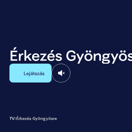
Érkezés Gyöngyö
Lejátszás
TV
Érkezés Gyöngyösre