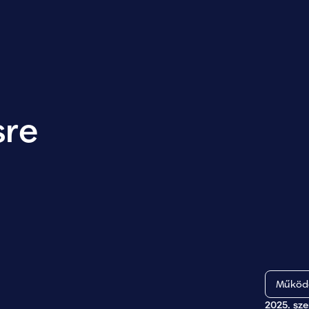
sre
Működő
2025. sz