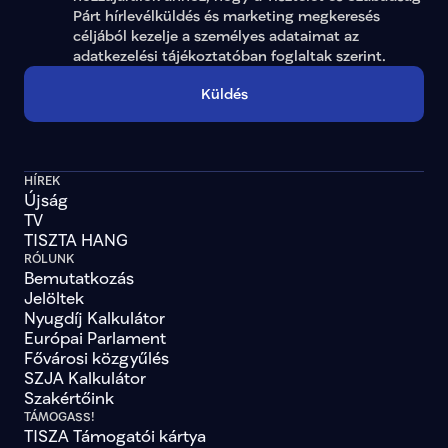
Párt hírlevélküldés és marketing megkeresés 
céljából kezelje a személyes adataimat az 
adatkezelési tájékoztatóban
 foglaltak szerint.
Küldés
HÍREK
Újság
TV
TISZTA HANG
RÓLUNK
Bemutatkozás
Jelöltek
Nyugdíj Kalkulátor
Európai Parlament
Fővárosi közgyűlés
SZJA Kalkulátor
Szakértőink
TÁMOGASS!
TISZA Támogatói kártya