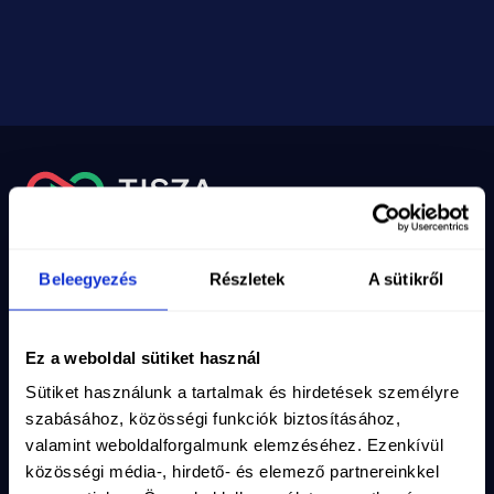
Nyilvántartási szám
10-02-0002971
Adószám
19286639-2-10
Email
info@magyartisza.hu
Beleegyezés
Részletek
A sütikről
Csatlakozz a TISZA Közösséghez!
Ez a weboldal sütiket használ
Maradjunk kapcsolatban, iratkozz fel a hírlevelünkre!
Sütiket használunk a tartalmak és hirdetések személyre
Vezetéknév
*
szabásához, közösségi funkciók biztosításához,
valamint weboldalforgalmunk elemzéséhez. Ezenkívül
közösségi média-, hirdető- és elemező partnereinkkel
Keresztnév
*