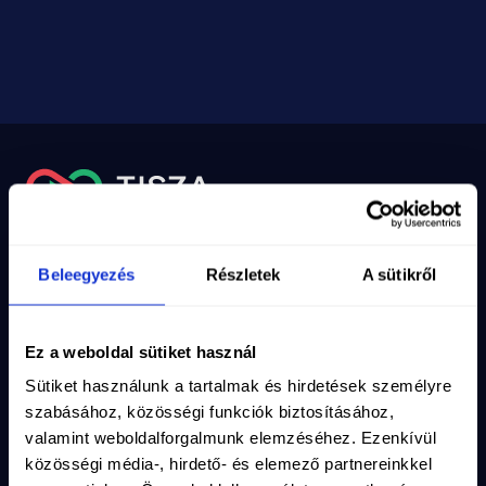
Nyilvántartási szám
10-02-0002971
Adószám
19286639-2-10
Email
info@magyartisza.hu
Beleegyezés
Részletek
A sütikről
Csatlakozz a TISZA Közösséghez!
Ez a weboldal sütiket használ
Maradjunk kapcsolatban, iratkozz fel a hírlevelünkre!
Sütiket használunk a tartalmak és hirdetések személyre
Vezetéknév
*
szabásához, közösségi funkciók biztosításához,
valamint weboldalforgalmunk elemzéséhez. Ezenkívül
közösségi média-, hirdető- és elemező partnereinkkel
Keresztnév
*