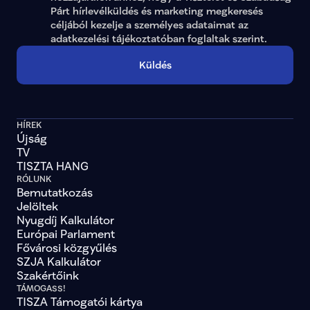
Párt hírlevélküldés és marketing megkeresés 
céljából kezelje a személyes adataimat az 
adatkezelési tájékoztatóban
 foglaltak szerint.
Küldés
HÍREK
Újság
TV
TISZTA HANG
RÓLUNK
Bemutatkozás
Jelöltek
Nyugdíj Kalkulátor
Európai Parlament
Fővárosi közgyűlés
SZJA Kalkulátor
Szakértőink
TÁMOGASS!
TISZA Támogatói kártya