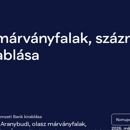
árványfalak, százmi
ablása
emzeti Bank kirablása
Korrup
 Aranybudi, olasz márványfalak, 
2026. már