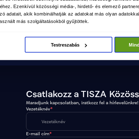
béke, biztonság és fejlődés
hez. Ezenkívül közösségi média-, hirdető- és elemező partner
Megtekintés
Magyarországon.
zó adatait, akik kombinálhatják az adatokat más olyan adatokka
sznált más szolgáltatásokból gyűjtöttek.
Testreszabás
Min
Csatlakozz a TISZA Közös
Maradjunk kapcsolatban, iratkozz fel a hírlevelünkre!
Vezetéknév
*
E-mail cím
*