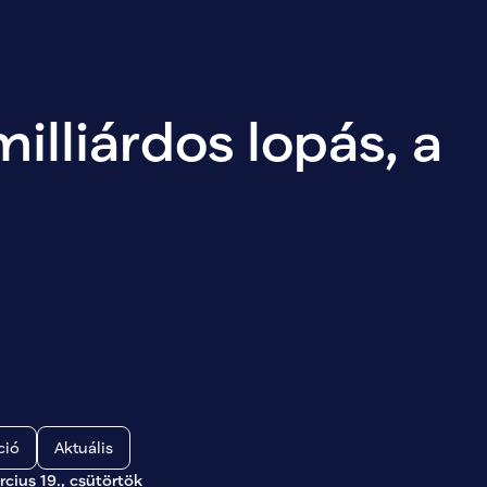
lliárdos lopás, a 
ció
Aktuális
cius 19., csütörtök