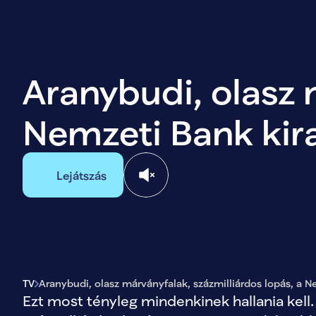
Aranybudi, olasz m
Nemzeti Bank kir
Lejátszás
TV
Aranybudi, olasz márványfalak, százmilliárdos lopás, a N
Ezt most tényleg mindenkinek hallania kell.