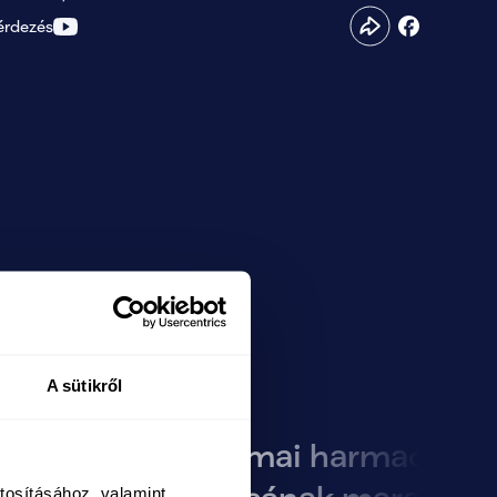
érdezés
A sütikről
 rend,
Orbán mai harmadosztá
tosításához, valamint