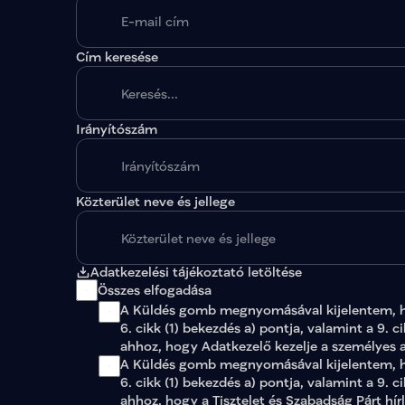
Cím keresése
Irányítószám
A megadott paraméterekkel nincs egy találat sem
Közterület neve és jellege
Adatkezelési tájékoztató letöltése
Összes elfogadása
A Küldés gomb megnyomásával kijelentem, 
6. cikk (1) bekezdés a) pontja, valamint a 9. c
ahhoz, hogy Adatkezelő kezelje a személyes 
A Küldés gomb megnyomásával kijelentem, ho
6. cikk (1) bekezdés a) pontja, valamint a 9. c
ahhoz, hogy a Tisztelet és Szabadság Párt hír