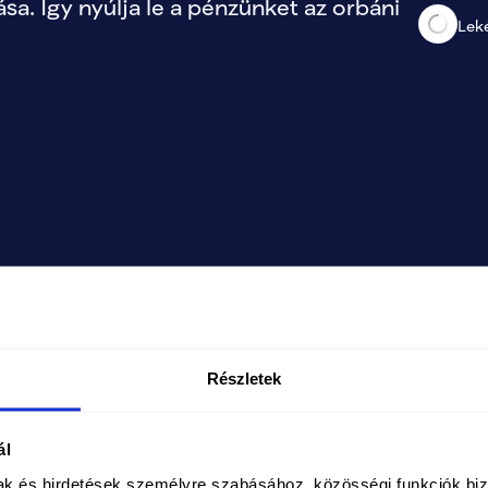
sa. Így nyúlja le a pénzünket az orbáni 
Lek
Részletek
A TISZA-kormány alatt újra
ál
mak és hirdetések személyre szabásához, közösségi funkciók biz