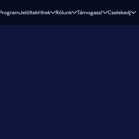
Program
Jelöltek
Hírek
Rólunk
Támogass!
Cselekedj