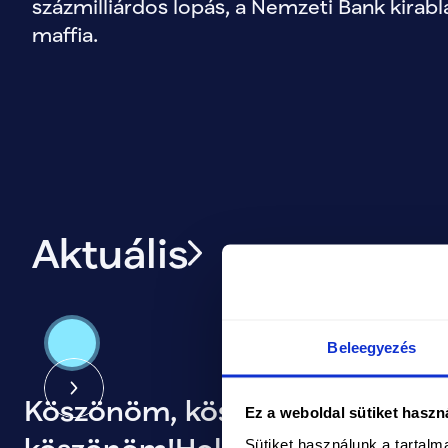
százmilliárdos lopás, a Nemzeti Bank kirablá
maffia. 
Aktuális
Beleegyezés
Köszönöm, köszönöm,
Ez a weboldal sütiket haszn
Sütiket használunk a tartal