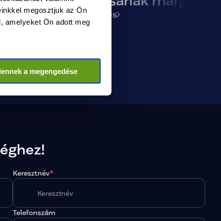
 lesz
előadásának margójár
einkkel megosztjuk az Ön
Megtekintés
l, amelyeket Ön adott meg
dennek a megengedése
séghez!
Keresztnév
*
Telefonszám