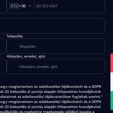
🇭🇺
+36
Település
.
Házszám, emelet, ajtó
hogy megismertem az 
adatkezelési tájékoztatót
 és a GDPR 
ikk (2) bekezdés a) pontja alapján kifejezetten hozzájárulok 
adataimat az 
adatkezelési tájékoztatóban
 foglaltak szerint.
*
gy megismertem az adatkezelési tájékoztatót és a GDPR 
ikk (2) bekezdés a) pontja alapján kifejezetten hozzájárulok 
levélküldés és marketing megkeresés céljából kezelje a 