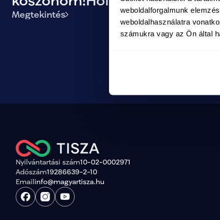
köszönöm!Holnap közösen
weboldalforgalmunk elemzésé
Megtekintés
történelmet írunk!
weboldalhasználatra vonatko
számukra vagy az Ön által ha
Nyilvántartási szám
10-02-0002971
Adószám
19286639-2-10
Email
info@magyartisza.hu