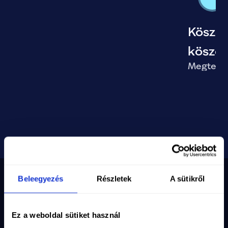
Köszö
köszö
Megteki
történ
Beleegyezés
Részletek
A sütikről
Nyilvántartási szám
10-02-0002971
Adószám
19286639-2-10
Ez a weboldal sütiket használ
Email
info@magyartisza.hu