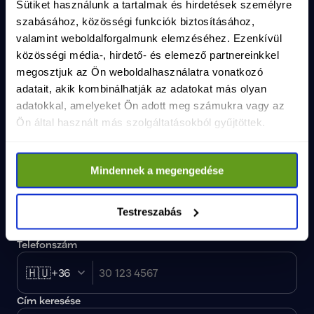
Sütiket használunk a tartalmak és hirdetések személyre
szabásához, közösségi funkciók biztosításához,
valamint weboldalforgalmunk elemzéséhez. Ezenkívül
Csatlakozz a TISZA Közösséghez!
közösségi média-, hirdető- és elemező partnereinkkel
Maradjunk kapcsolatban, iratkozz fel a hírlevelünkre!
megosztjuk az Ön weboldalhasználatra vonatkozó
Vezetéknév
*
adatait, akik kombinálhatják az adatokat más olyan
adatokkal, amelyeket Ön adott meg számukra vagy az
Ön által használt más szolgáltatásokból gyűjtöttek.
Keresztnév
*
Mindennek a megengedése
E-mail cím
*
Testreszabás
Telefonszám
🇭🇺
+36
Cím keresése