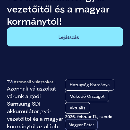
vezetőitől és a magyar 
kormánytól!
Lejátszás
TV
Azonnali válaszokat
Hazugság Kormánya
várunk a gödi Samsung
Azonnali válaszokat 
SDI akkumulátor gyár
várunk a gödi 
Működő Országot
vezetőitől és a magyar
Samsung SDI 
kormánytól!
Aktuális
akkumulátor gyár 
2026. február 11., szerda
vezetőitől és a magyar 
Magyar Péter
kormánytól az alábbi 