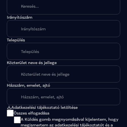
Irányítószám
A megadott paraméterekkel nincs egy találat sem.
Település
Közterület neve és jellege
Házszám, emelet, ajtó
Adatkezelési tájékoztató letöltése
Összes elfogadása
A Küldés gomb megnyomásával kijelentem, hogy 
megismertem az 
adatkezelési tájékoztatót
 és a 