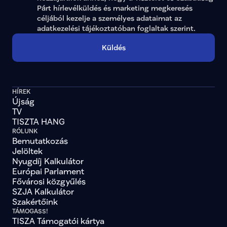
Párt hírlevélküldés és marketing megkeresés 
céljából kezelje a személyes adataimat az 
adatkezelési tájékoztatóban
 foglaltak szerint.
Küldés
HÍREK
Újság
TV
TISZTA HANG
RÓLUNK
Bemutatkozás
Jelöltek
Nyugdíj Kalkulátor
Európai Parlament
Fővárosi közgyűlés
SZJA Kalkulátor
Szakértőink
TÁMOGASS!
TISZA Támogatói kártya