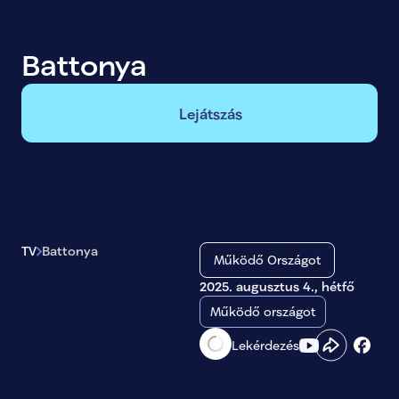
Battonya
Lejátszás
TV
Battonya
Működő Országot
2025. augusztus 4., hétfő
Működő országot
Lekérdezés