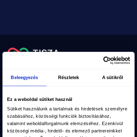
Nyilvántartási szám
10-02-0002971
Adószám
19286639-2-10
Email
info@magyartisza.hu
Beleegyezés
Részletek
A sütikről
Csatlakozz a TISZA Közösséghez!
Ez a weboldal sütiket használ
Maradjunk kapcsolatban, iratkozz fel a hírlevelünkre!
Sütiket használunk a tartalmak és hirdetések személyre
Vezetéknév
*
szabásához, közösségi funkciók biztosításához,
valamint weboldalforgalmunk elemzéséhez. Ezenkívül
közösségi média-, hirdető- és elemező partnereinkkel
Keresztnév
*