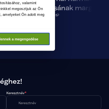
tosításához, valamint
 lesz
előadásának margójár
einkkel megosztjuk az Ön
Megtekintés
l, amelyeket Ön adott meg
dennek a megengedése
séghez!
Keresztnév
*