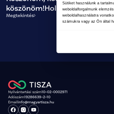
Sütiket használunk a tartal
köszönöm!Holnap közösen
weboldalforgalmunk elemzésé
Megtekintés
weboldalhasználatra vonatko
történelmet írunk!
számukra vagy az Ön által ha
Nyilvántartási szám
10-02-0002971
Adószám
19286639-2-10
Email
info@magyartisza.hu