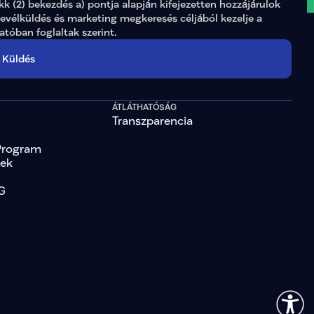
ikk (2) bekezdés a) pontja alapján kifejezetten hozzájárulok 
levélküldés és marketing megkeresés céljából kezelje a 
tatóban
 foglaltak szerint.
Küldés
ÁTLÁTHATÓSÁG
Transzparencia
Program
tek
G