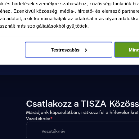
mak és hirdetések személyre szabásához, közösségi funkciók biz
béke, biztonság és fejlődés
hez. Ezenkívül közösségi média-, hirdető- és elemező partner
Megtekintés
zó adatait, akik kombinálhatják az adatokat más olyan adatokka
Magyarországon.
sznált más szolgáltatásokból gyűjtöttek.
Testreszabás
Min
Csatlakozz a TISZA Közös
Maradjunk kapcsolatban, iratkozz fel a hírlevelünkre!
Vezetéknév
*