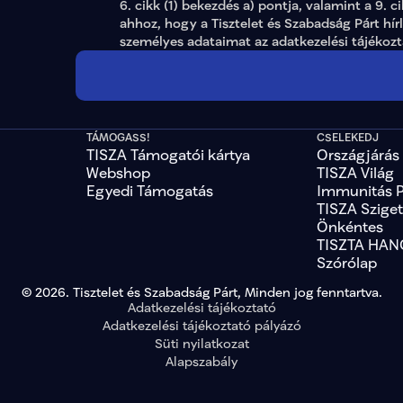
6. cikk (1) bekezdés a) pontja, valamint a 9. c
ahhoz, hogy a Tisztelet és Szabadság Párt hír
személyes adataimat az 
adatkezelési tájékoz
TÁMOGASS!
CSELEKEDJ
TISZA Támogatói kártya
Országjárás
Webshop
TISZA Világ
Egyedi Támogatás
Immunitás 
TISZA Szige
Önkéntes
TISZTA HAN
Szórólap
© 2026. Tisztelet és Szabadság Párt, Minden jog fenntartva.
Adatkezelési tájékoztató
Adatkezelési tájékoztató pályázó
Süti nyilatkozat
Alapszabály