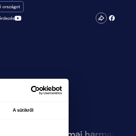
 országot
érdezés
A sütikről
 rend,
Orbán mai harmadosztá