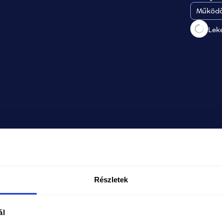
Működő
Lek
Részletek
ál
A TISZA-kormány alatt újra