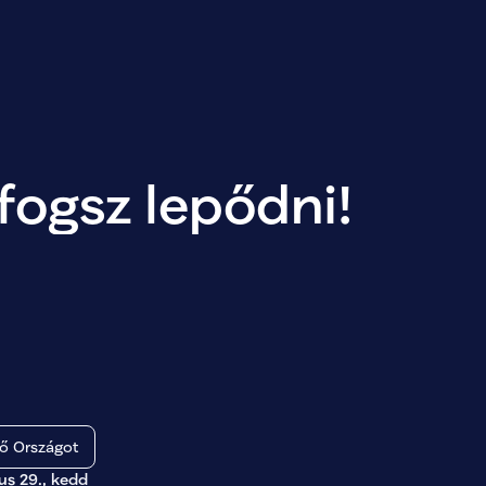
fogsz lepődni!
 Országot
ius 29., kedd