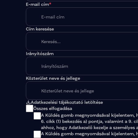
E-mail cím
*
Cím keresése
Irányítószám
A megadott paraméterekkel nincs egy találat sem
Közterület neve és jellege
Adatkezelési tájékoztató letöltése
Összes elfogadása
A Küldés gomb megnyomásával kijelentem, 
6. cikk (1) bekezdés a) pontja, valamint a 9. c
ahhoz, hogy Adatkezelő kezelje a személyes 
A Küldés gomb megnyomásával kijelentem, ho