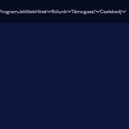
Program
Jelöltek
Hírek
Rólunk
Támogass!
Cselekedj