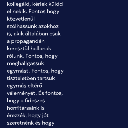
kollegáid, kérlek küldd 
el nekik. Fontos hogy 
közvetlenũl 
szólhassunk azokhoz 
is, akik általában csak 
a propagandán 
keresztũl hallanak 
rólunk. Fontos, hogy 
meghallgassuk 
egymást. Fontos, hogy 
tiszteletben tartsuk 
egymás eltérő 
véleményét. És fontos, 
hogy a fideszes 
honfitársaink is 
érezzék, hogy jót 
szeretnénk és hogy 