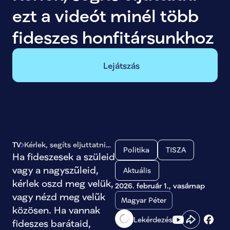
ezt a videót minél több 
fideszes honfitársunkhoz
Lejátszás
TV
Kérlek, segíts eljuttatni
Politika
TISZA
ezt a videót minél több
Ha fideszesek a szüleid 
fideszes honfitársunkhoz
vagy a nagyszũleid, 
Aktuális
kérlek oszd meg velük, 
2026. február 1., vasárnap
vagy nézd meg velũk 
Magyar Péter
közösen. Ha vannak 
Lekérdezés
fideszes barátaid, 