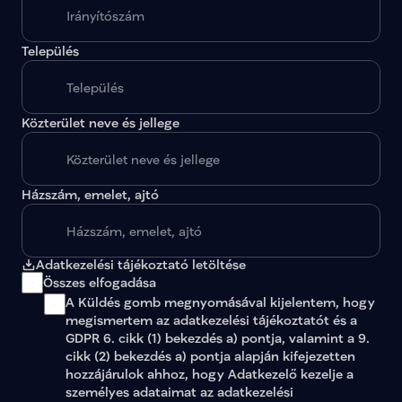
A megadott paraméterekkel nincs egy találat sem.
Település
Közterület neve és jellege
Házszám, emelet, ajtó
Adatkezelési tájékoztató letöltése
Összes elfogadása
A Küldés gomb megnyomásával kijelentem, hogy 
megismertem az 
adatkezelési tájékoztatót
 és a 
GDPR 6. cikk (1) bekezdés a) pontja, valamint a 9. 
cikk (2) bekezdés a) pontja alapján kifejezetten 
hozzájárulok ahhoz, hogy Adatkezelő kezelje a 
személyes adataimat az 
adatkezelési 