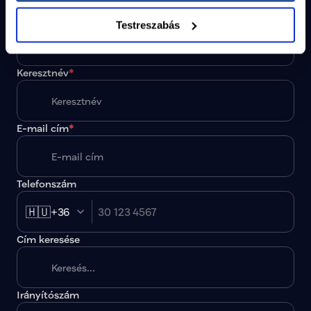
Maradjunk kapcsolatban, iratkozz fel a hírlevelünkre!
Vezetéknév
*
Testreszabás
Keresztnév
*
E-mail cím
*
Telefonszám
🇭🇺
+36
Cím keresése
Irányítószám