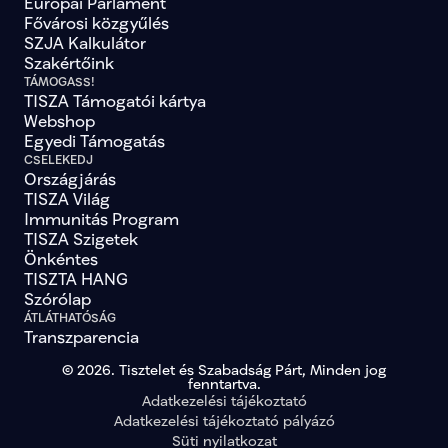
Európai Parlament
Fővárosi közgyűlés
SZJA Kalkulátor
Szakértőink
TÁMOGASS!
TISZA Támogatói kártya
Webshop
Egyedi Támogatás
CSELEKEDJ
Országjárás
TISZA Világ
Immunitás Program
TISZA Szigetek
Önkéntes
TISZTA HANG
Szórólap
ÁTLÁTHATÓSÁG
Transzparencia
© 2026. Tisztelet és Szabadság Párt, Minden jog
fenntartva.
Adatkezelési tájékoztató
Adatkezelési tájékoztató pályázó
Süti nyilatkozat