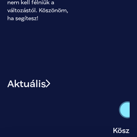
nem kell félniük a 
változástól. Köszönöm, 
ha segítesz!
Aktuális
Köszö