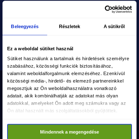
köszö
Megteki
történ
Beleegyezés
Részletek
A sütikről
Ez a weboldal sütiket használ
Sütiket használunk a tartalmak és hirdetések személyre
szabásához, közösségi funkciók biztosításához,
valamint weboldalforgalmunk elemzéséhez. Ezenkívül
közösségi média-, hirdető- és elemező partnereinkkel
megosztjuk az Ön weboldalhasználatra vonatkozó
adatait, akik kombinálhatják az adatokat más olyan
Nyilvántartási szám
10-02-0002971
adatokkal, amelyeket Ön adott meg számukra vagy az
Adószám
19286639-2-10
Email
info@magyartisza.hu
Ön által használt más szolgáltatásokból gyűjtöttek.
Csatlakozz a TISZA Közösséghez!
Mindennek a megengedése