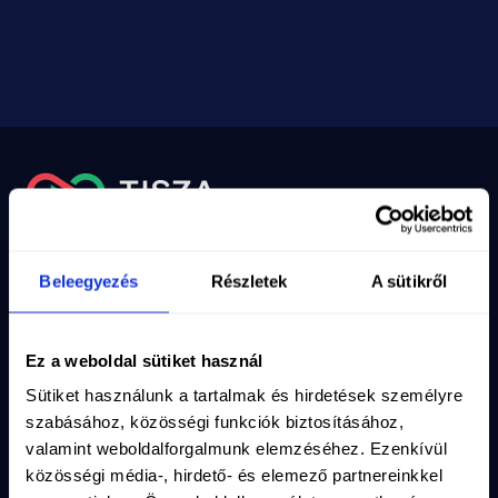
Nyilvántartási szám
10-02-0002971
Adószám
19286639-2-10
Email
info@magyartisza.hu
Beleegyezés
Részletek
A sütikről
Csatlakozz a TISZA Közösséghez!
Ez a weboldal sütiket használ
Maradjunk kapcsolatban, iratkozz fel a hírlevelünkre!
Sütiket használunk a tartalmak és hirdetések személyre
Vezetéknév
*
szabásához, közösségi funkciók biztosításához,
valamint weboldalforgalmunk elemzéséhez. Ezenkívül
közösségi média-, hirdető- és elemező partnereinkkel
Keresztnév
*