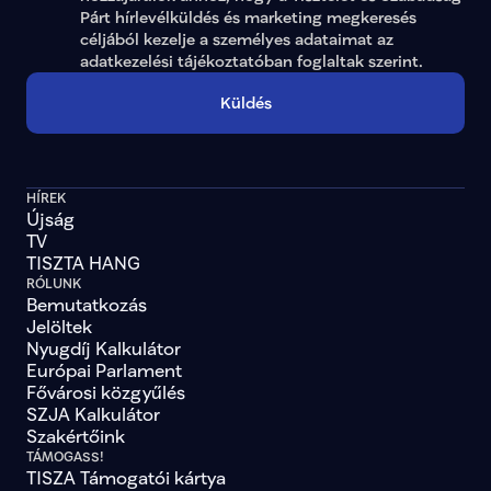
Párt hírlevélküldés és marketing megkeresés 
céljából kezelje a személyes adataimat az 
adatkezelési tájékoztatóban
 foglaltak szerint.
Küldés
HÍREK
Újság
TV
TISZTA HANG
RÓLUNK
Bemutatkozás
Jelöltek
Nyugdíj Kalkulátor
Európai Parlament
Fővárosi közgyűlés
SZJA Kalkulátor
Szakértőink
TÁMOGASS!
TISZA Támogatói kártya