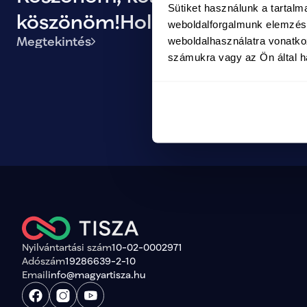
Sütiket használunk a tartal
köszönöm!Holnap közösen
weboldalforgalmunk elemzésé
Megtekintés
weboldalhasználatra vonatko
történelmet írunk!
számukra vagy az Ön által ha
Nyilvántartási szám
10-02-0002971
Adószám
19286639-2-10
Email
info@magyartisza.hu