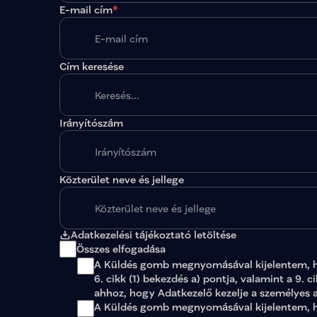
E-mail cím
*
Cím keresése
Irányítószám
A megadott paraméterekkel nincs egy találat sem
Közterület neve és jellege
Adatkezelési tájékoztató letöltése
Összes elfogadása
A Küldés gomb megnyomásával kijelentem, 
6. cikk (1) bekezdés a) pontja, valamint a 9. c
ahhoz, hogy Adatkezelő kezelje a személyes 
A Küldés gomb megnyomásával kijelentem, ho