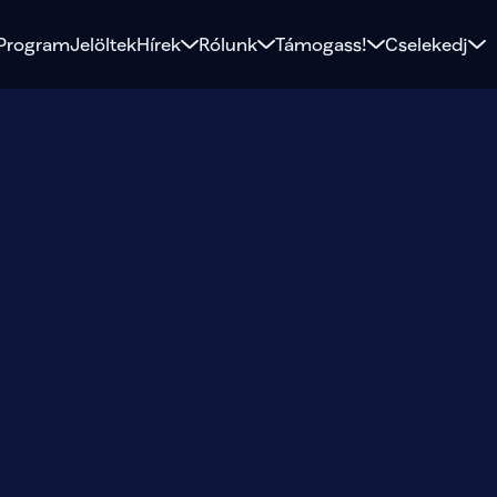
Program
Jelöltek
Hírek
Rólunk
Támogass!
Cselekedj