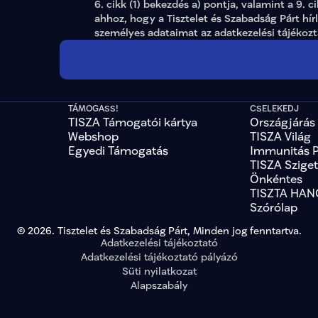
6. cikk (1) bekezdés a) pontja, valamint a 9. c
ahhoz, hogy a Tisztelet és Szabadság Párt hír
személyes adataimat az 
adatkezelési tájékoz
TÁMOGASS!
CSELEKEDJ
TISZA Támogatói kártya
Országjárás
Webshop
TISZA Világ
Egyedi Támogatás
Immunitás 
TISZA Szige
Önkéntes
TISZTA HAN
Szórólap
© 2026. Tisztelet és Szabadság Párt, Minden jog fenntartva.
Adatkezelési tájékoztató
Adatkezelési tájékoztató pályázó
Süti nyilatkozat
Alapszabály