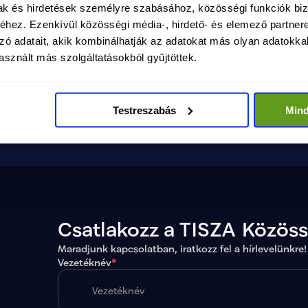
mak és hirdetések személyre szabásához, közösségi funkciók biz
béke, biztonság és fejlődés
hez. Ezenkívül közösségi média-, hirdető- és elemező partner
Megtekintés
zó adatait, akik kombinálhatják az adatokat más olyan adatokka
Magyarországon.
sznált más szolgáltatásokból gyűjtöttek.
Testreszabás
Min
Csatlakozz a TISZA Közös
Maradjunk kapcsolatban, iratkozz fel a hírlevelünkre!
Vezetéknév
*