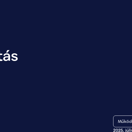
tás
Működő
2025. júl