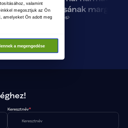
tosításához, valamint
 lesz
előadásának margójár
einkkel megosztjuk az Ön
Megtekintés
l, amelyeket Ön adott meg
dennek a megengedése
séghez!
Keresztnév
*