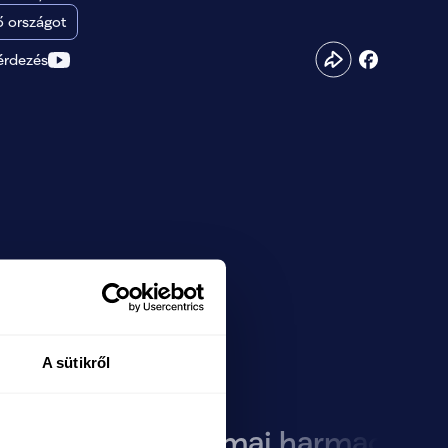
 országot
érdezés
A sütikről
 rend,
Orbán mai harmadosztá