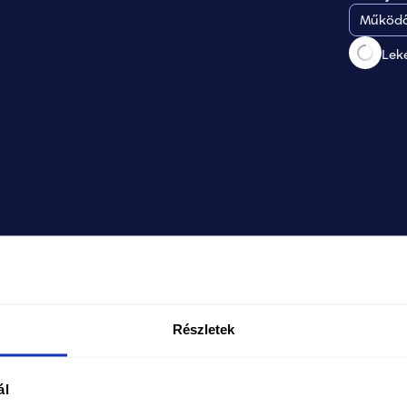
Működő
Lek
Részletek
ál
A TISZA-kormány alatt újra