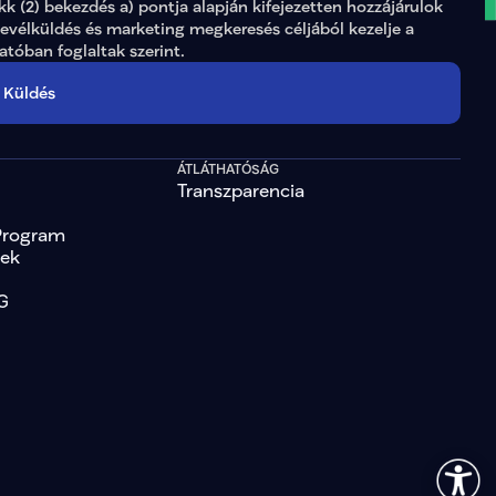
ikk (2) bekezdés a) pontja alapján kifejezetten hozzájárulok 
levélküldés és marketing megkeresés céljából kezelje a 
tatóban
 foglaltak szerint.
Küldés
ÁTLÁTHATÓSÁG
Transzparencia
Program
tek
G