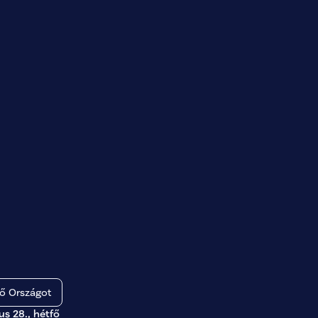
 Országot
ius 28., hétfő