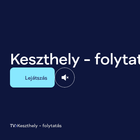
Keszthely - folyta
Lejátszás
TV
Keszthely - folytatás