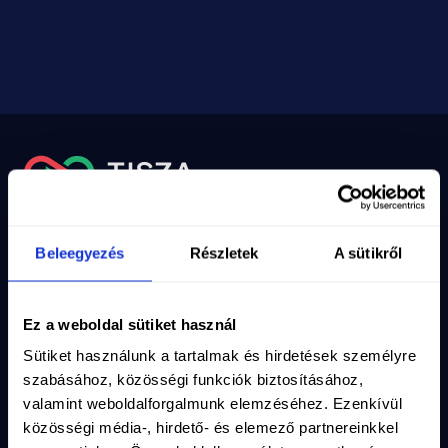
Nyilvántartási szám
10-02-0002971
Adószám
19286639-2-10
Email
info@magyartisza.hu
Beleegyezés
Részletek
A sütikről
Csatlakozz a TISZA Közösséghez!
Ez a weboldal sütiket használ
Maradjunk kapcsolatban, iratkozz fel a hírlevelünkre!
Sütiket használunk a tartalmak és hirdetések személyre
Vezetéknév
*
szabásához, közösségi funkciók biztosításához,
valamint weboldalforgalmunk elemzéséhez. Ezenkívül
közösségi média-, hirdető- és elemező partnereinkkel
Keresztnév
*