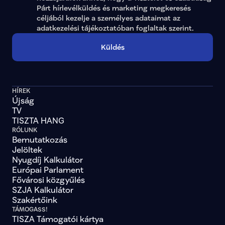
Párt hírlevélküldés és marketing megkeresés 
céljából kezelje a személyes adataimat az 
adatkezelési tájékoztatóban
 foglaltak szerint.
Küldés
HÍREK
Újság
TV
TISZTA HANG
RÓLUNK
Bemutatkozás
Jelöltek
Nyugdíj Kalkulátor
Európai Parlament
Fővárosi közgyűlés
SZJA Kalkulátor
Szakértőink
TÁMOGASS!
TISZA Támogatói kártya