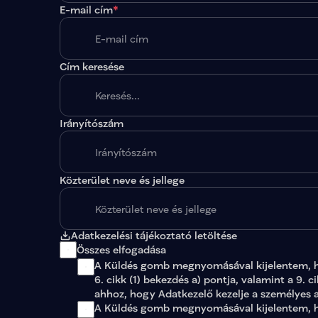
E-mail cím
*
Cím keresése
Irányítószám
A megadott paraméterekkel nincs egy találat sem
Közterület neve és jellege
Adatkezelési tájékoztató letöltése
Összes elfogadása
A Küldés gomb megnyomásával kijelentem, 
6. cikk (1) bekezdés a) pontja, valamint a 9. c
ahhoz, hogy Adatkezelő kezelje a személyes 
A Küldés gomb megnyomásával kijelentem, ho