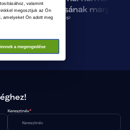
tosításához, valamint
 lesz
előadásának margójár
einkkel megosztjuk az Ön
Megtekintés
l, amelyeket Ön adott meg
dennek a megengedése
séghez!
Keresztnév
*