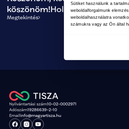
Sütiket használunk a tartal
köszönöm!Holnap közösen
weboldalforgalmunk elemzésé
Megtekintés
weboldalhasználatra vonatko
történelmet írunk!
számukra vagy az Ön által ha
Nyilvántartási szám
10-02-0002971
Adószám
19286639-2-10
Email
info@magyartisza.hu