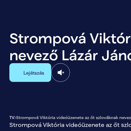
Strompová Viktóri
nevező Lázár Ján
Lejátszás
TV
Strompová Viktória videóüzenete az őt szlováknak neve
Strompová Viktória videóüzenete az őt sz