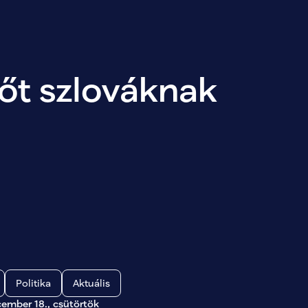
őt szlováknak 
Politika
Aktuális
cember 18., csütörtök