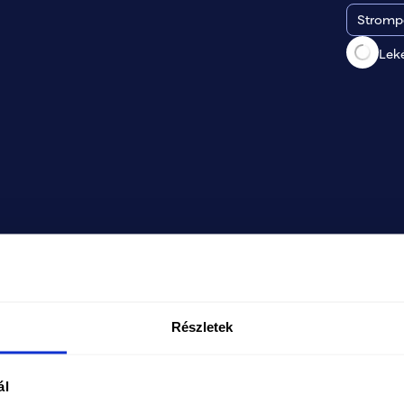
Strompo
Lek
Részletek
ál
A TISZA-kormány alatt újra