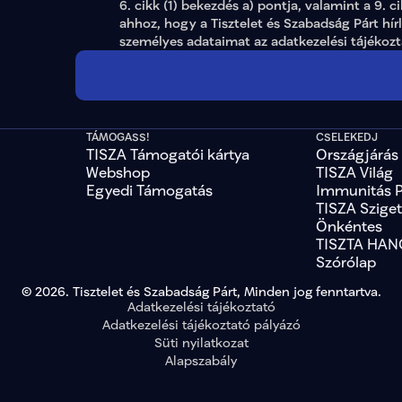
6. cikk (1) bekezdés a) pontja, valamint a 9. c
ahhoz, hogy a Tisztelet és Szabadság Párt hír
személyes adataimat az 
adatkezelési tájékoz
TÁMOGASS!
CSELEKEDJ
TISZA Támogatói kártya
Országjárás
Webshop
TISZA Világ
Egyedi Támogatás
Immunitás 
TISZA Szige
Önkéntes
TISZTA HAN
Szórólap
© 2026. Tisztelet és Szabadság Párt, Minden jog fenntartva.
Adatkezelési tájékoztató
Adatkezelési tájékoztató pályázó
Süti nyilatkozat
Alapszabály