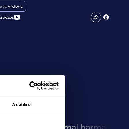
vá Viktória
érdezés
A sütikről
 rend,
Orbán mai harmadosztá