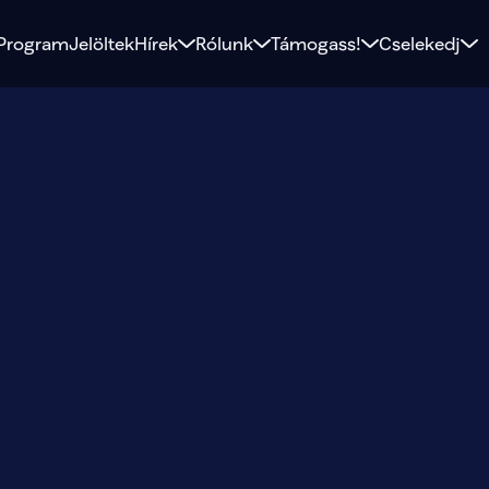
Program
Jelöltek
Hírek
Rólunk
Támogass!
Cselekedj