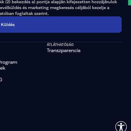
ikk (2) bekezdés a) pontja alapján kifejezetten hozzájárulok 
levélküldés és marketing megkeresés céljából kezelje a 
tatóban
 foglaltak szerint.
Küldés
ÁTLÁTHATÓSÁG
Transzparencia
Program
tek
G