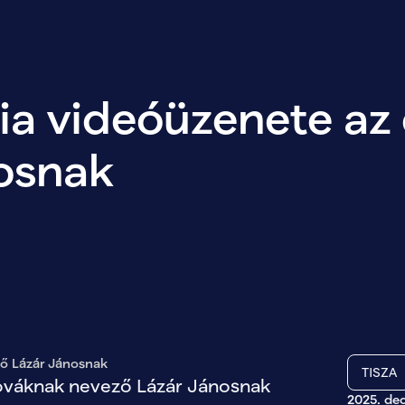
a videóüzenete az 
osnak
ző Lázár Jánosnak
TISZA
lováknak nevező Lázár Jánosnak
2025. de