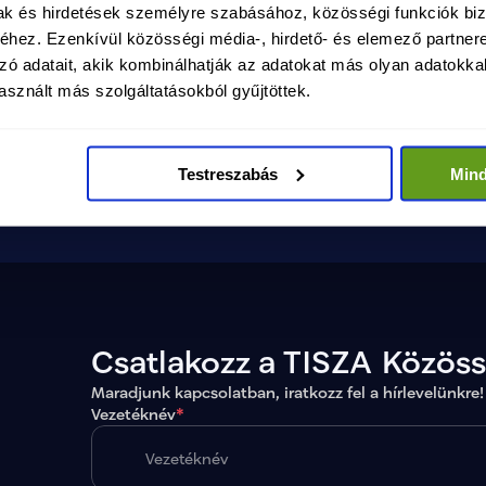
mak és hirdetések személyre szabásához, közösségi funkciók biz
béke, biztonság és fejlődés
hez. Ezenkívül közösségi média-, hirdető- és elemező partner
Megtekintés
zó adatait, akik kombinálhatják az adatokat más olyan adatokka
Magyarországon.
sznált más szolgáltatásokból gyűjtöttek.
Testreszabás
Min
Csatlakozz a TISZA Közös
Maradjunk kapcsolatban, iratkozz fel a hírlevelünkre!
Vezetéknév
*