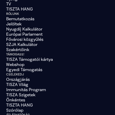
TV
TISZTA HANG
RÓLUNK
Bemutatkozás
Jelöltek
Nyugdíj Kalkulátor
Európai Parlament
Fővárosi közgyűlés
SZJA Kalkulátor
Szakértőink
TÁMOGASS!
TISZA Támogatói kártya
Webshop
Egyedi Támogatás
CSELEKEDJ
Országjárás
TISZA Világ
Immunitás Program
TISZA Szigetek
Önkéntes
TISZTA HANG
Szórólap
ÁTLÁTHATÓSÁG