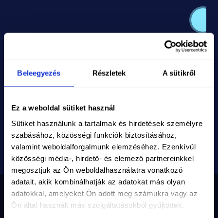
Köszö
köszö
Beleegyezés
Részletek
A sütikről
Megteki
történ
Ez a weboldal sütiket használ
Sütiket használunk a tartalmak és hirdetések személyre
szabásához, közösségi funkciók biztosításához,
valamint weboldalforgalmunk elemzéséhez. Ezenkívül
közösségi média-, hirdető- és elemező partnereinkkel
megosztjuk az Ön weboldalhasználatra vonatkozó
adatait, akik kombinálhatják az adatokat más olyan
adatokkal, amelyeket Ön adott meg számukra vagy az
Ön által használt más szolgáltatásokból gyűjtöttek.
Nyilvántartási szám
10-02-0002971