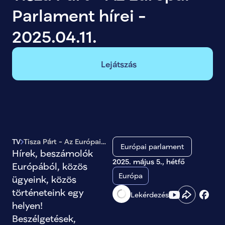
Parlament hírei - 
2025.04.11.
Lejátszás
TV
Tisza Párt - Az Európai
Európai parlament
Parlament hírei -
Hírek, beszámolók 
2025.04.11.
2025. május 5., hétfő
Európából, közös 
Európa
ügyeink, közös 
történeteink egy 
Lekérdezés
helyen! 
Beszélgetések, 