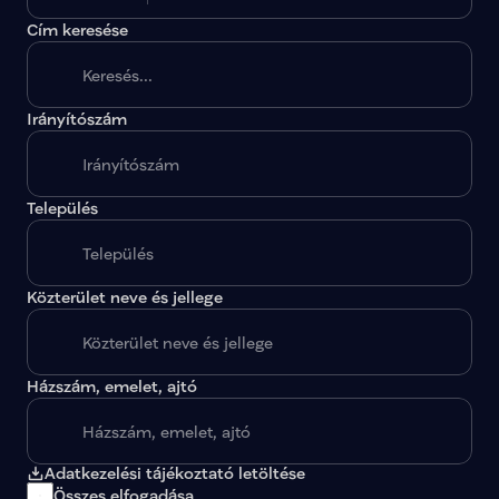
Cím keresése
Irányítószám
A megadott paraméterekkel nincs egy találat sem.
Település
Közterület neve és jellege
Házszám, emelet, ajtó
Adatkezelési tájékoztató letöltése
Összes elfogadása