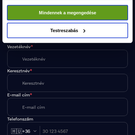
Adószám
19286639-2-10
Email
info@magyartisza.hu
Mindennek a megengedése
Csatlakozz a TISZA Közösséghez!
Testreszabás
Maradjunk kapcsolatban, iratkozz fel a hírlevelünkre!
Vezetéknév
*
Keresztnév
*
E-mail cím
*
Telefonszám
🇭🇺
+36