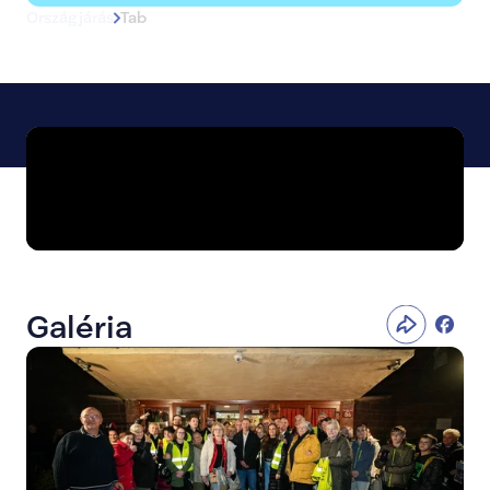
Országjárás
Tab
Galéria