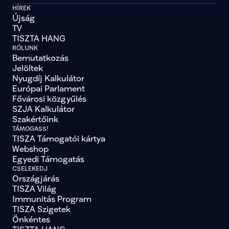
HÍREK
Újság
TV
TISZTA HANG
RÓLUNK
Bemutatkozás
Jelöltek
Nyugdíj Kalkulátor
Európai Parlament
Fővárosi közgyűlés
SZJA Kalkulátor
Szakértőink
TÁMOGASS!
TISZA Támogatói kártya
Webshop
Egyedi Támogatás
CSELEKEDJ
Országjárás
TISZA Világ
Immunitás Program
TISZA Szigetek
Önkéntes