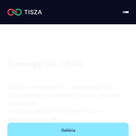
Somogy 04. OEVK
Tab
2025. november 13., csütörtök 17:30
Zichy Mihály Művelődési Központ, Kossuth 
Lajos u. 86
Tab, Zichy Mihály Művelődési Központ, 
Kossuth Lajos u. 86
Galéria