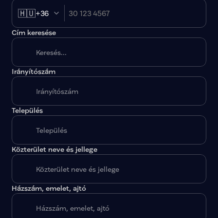
🇭🇺
+36
Cím keresése
Irányítószám
A megadott paraméterekkel nincs egy találat sem.
Település
Közterület neve és jellege
Házszám, emelet, ajtó