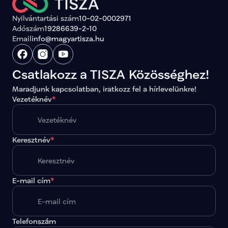
Nyilvántartási szám
10-02-0002971
Adószám
19286639-2-10
Email
info@magyartisza.hu
Csatlakozz a TISZA Közösséghez!
Maradjunk kapcsolatban, iratkozz fel a hírlevelünkre!
Vezetéknév
*
Keresztnév
*
E-mail cím
*
Telefonszám