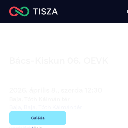
Bács-Kiskun 06. OEVK
Baja
2026. április 8., szerda 12:30
Baja, Tóth Kálmán tér
Baja, Baja, Tóth Kálmán tér
Galéria
Országjárás
Baja