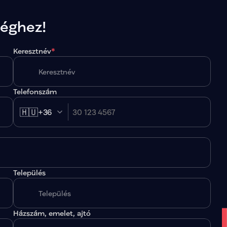
séghez!
Keresztnév
*
Telefonszám
🇭🇺
+36
Település
.
Házszám, emelet, ajtó