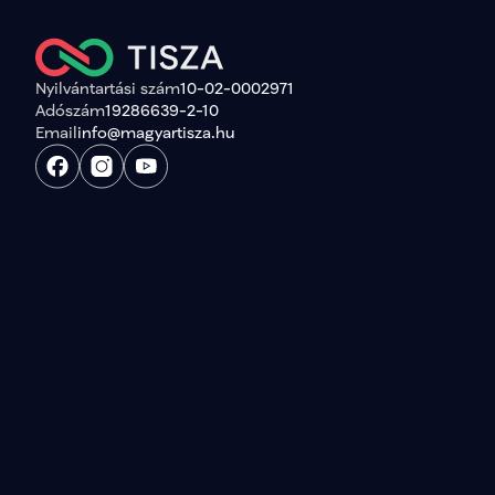
Nyilvántartási szám
10-02-0002971
Adószám
19286639-2-10
Email
info@magyartisza.hu