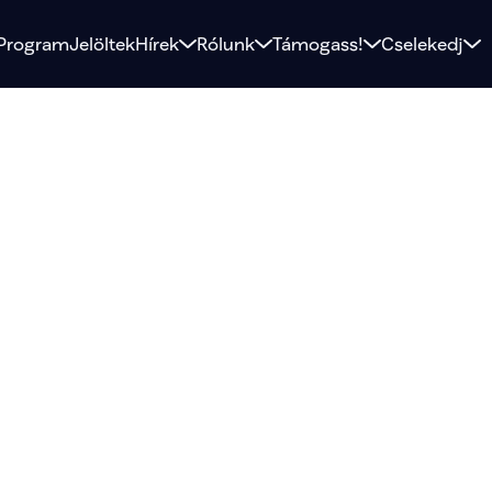
Program
Jelöltek
Hírek
Rólunk
Támogass!
Cselekedj