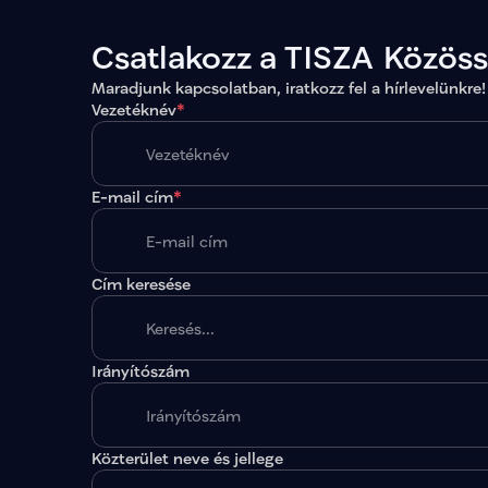
Csatlakozz a TISZA Közös
Maradjunk kapcsolatban, iratkozz fel a hírlevelünkre!
Vezetéknév
*
E-mail cím
*
Cím keresése
Irányítószám
A megadott paraméterekkel nincs egy találat sem
Közterület neve és jellege