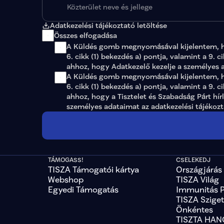
Adatkezelési tájékoztató letöltése
Összes elfogadása
A Küldés gomb megnyomásával kijelentem, 
6. cikk (1) bekezdés a) pontja, valamint a 9. c
ahhoz, hogy Adatkezelő kezelje a személyes 
A Küldés gomb megnyomásával kijelentem, ho
6. cikk (1) bekezdés a) pontja, valamint a 9. c
ahhoz, hogy a Tisztelet és Szabadság Párt hír
személyes adataimat az 
adatkezelési tájékoz
TÁMOGASS!
CSELEKEDJ
TISZA Támogatói kártya
Országjárás
Webshop
TISZA Világ
Egyedi Támogatás
Immunitás 
TISZA Szige
Önkéntes
TISZTA HAN