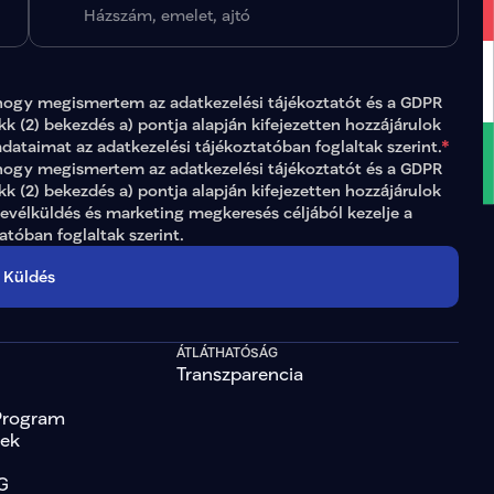
hogy megismertem az 
adatkezelési tájékoztatót
 és a GDPR 
ikk (2) bekezdés a) pontja alapján kifejezetten hozzájárulok 
adataimat az 
adatkezelési tájékoztatóban
 foglaltak szerint.
*
gy megismertem az adatkezelési tájékoztatót és a GDPR 
ikk (2) bekezdés a) pontja alapján kifejezetten hozzájárulok 
levélküldés és marketing megkeresés céljából kezelje a 
tatóban
 foglaltak szerint.
Küldés
ÁTLÁTHATÓSÁG
Transzparencia
Program
tek
G