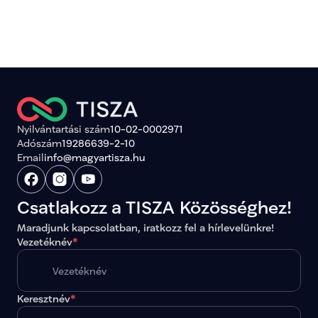
Nyilvántartási szám
10-02-0002971
Adószám
19286639-2-10
Email
info@magyartisza.hu
Csatlakozz a TISZA Közösséghez!
Maradjunk kapcsolatban, iratkozz fel a hírlevelünkre!
Vezetéknév
*
Keresztnév
*