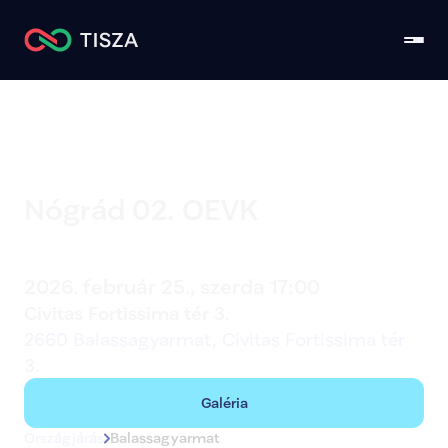
Nógrád 02. OEVK
Balassagyarmat
2026. február 25., szerda 17:00
Civitas Fortissima tér 3.
2660 Balassagyarmat, Civitas Fortissima tér 
3.
Galéria
Országjárás
Balassagyarmat