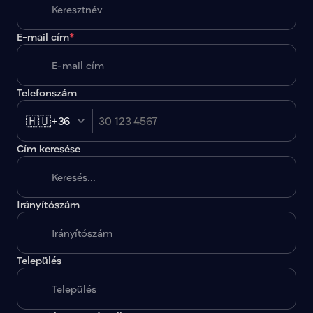
E-mail cím
*
Telefonszám
🇭🇺
+36
Cím keresése
Irányítószám
A megadott paraméterekkel nincs egy találat sem.
Település