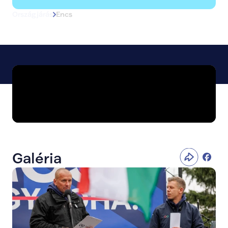
Országjárás
Encs
Galéria