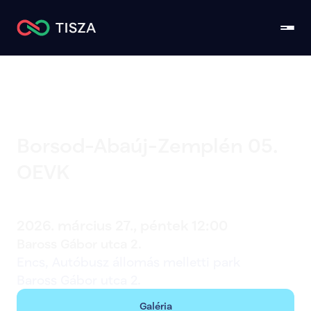
Borsod-Abaúj-Zemplén 05. 
OEVK
Encs
2026. március 27., péntek 12:00
Baross Gábor utca 2. 
Encs, Autóbusz állomás melletti park
Baross Gábor utca 2. 
Galéria