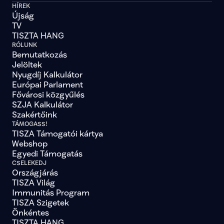
HÍREK
Újság
TV
TISZTA HANG
RÓLUNK
Bemutatkozás
Jelöltek
Nyugdíj Kalkulátor
Európai Parlament
Fővárosi közgyűlés
SZJA Kalkulátor
Szakértőink
TÁMOGASS!
TISZA Támogatói kártya
Webshop
Egyedi Támogatás
CSELEKEDJ
Országjárás
TISZA Világ
Immunitás Program
TISZA Szigetek
Önkéntes
TISZTA HANG