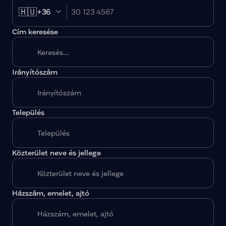
🇭🇺
+36
Cím keresése
Irányítószám
A megadott paraméterekkel nincs egy találat sem.
Település
Közterület neve és jellege
Házszám, emelet, ajtó