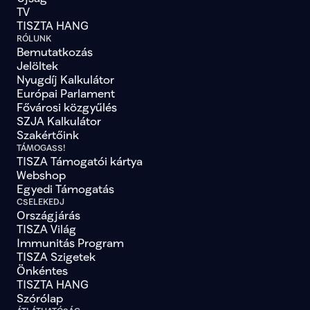
TV
TISZTA HANG
RÓLUNK
Bemutatkozás
Jelöltek
Nyugdíj Kalkulátor
Európai Parlament
Fővárosi közgyűlés
SZJA Kalkulátor
Szakértőink
TÁMOGASS!
TISZA Támogatói kártya
Webshop
Egyedi Támogatás
CSELEKEDJ
Országjárás
TISZA Világ
Immunitás Program
TISZA Szigetek
Önkéntes
TISZTA HANG
Szórólap