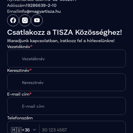
Adószám
19286639-2-10
Email
info@magyartisza.hu
Csatlakozz a TISZA Közösséghez!
Maradjunk kapcsolatban, iratkozz fel a hírlevelünkre!
Vezetéknév
*
Keresztnév
*
E-mail cím
*
Telefonszám
🇭🇺
+36