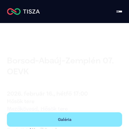
Borsod-Abaúj-Zemplén 07. 
OEVK
Mezőkövesd
2026. február 16., hétfő 17:00
Hősök tere
Mezőkövesd, Hősök tere
Galéria