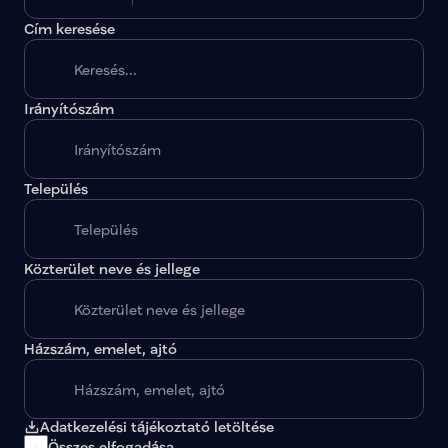
Cím keresése
Irányítószám
A megadott paraméterekkel nincs egy találat sem.
Település
Közterület neve és jellege
Házszám, emelet, ajtó
Adatkezelési tájékoztató letöltése
Összes elfogadása