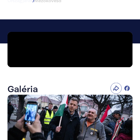
Országjárás
Mezőkövesd
Galéria