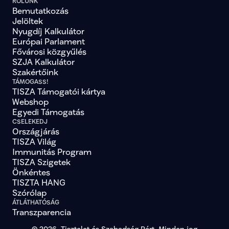
RÓLUNK
Bemutatkozás
Jelöltek
Nyugdíj Kalkulátor
Európai Parlament
Fővárosi közgyűlés
SZJA Kalkulátor
Szakértőink
TÁMOGASS!
TISZA Támogatói kártya
Webshop
Egyedi Támogatás
CSELEKEDJ
Országjárás
TISZA Világ
Immunitás Program
TISZA Szigetek
Önkéntes
TISZTA HANG
Szórólap
ÁTLÁTHATÓSÁG
Transzparencia
© 2026. Tisztelet és Szabadság Párt, Minden jog