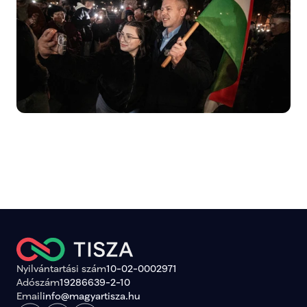
Nyilvántartási szám
10-02-0002971
Adószám
19286639-2-10
Email
info@magyartisza.hu