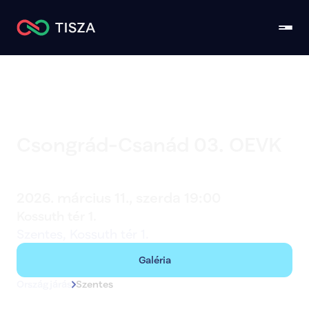
Csongrád-Csanád 03. OEVK
Szentes
2026. március 11., szerda 19:00
Kossuth tér 1. 
Szentes, Kossuth tér 1. 
Galéria
Országjárás
Szentes