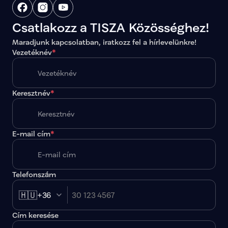
Csatlakozz a TISZA Közösséghez!
Maradjunk kapcsolatban, iratkozz fel a hírlevelünkre!
Vezetéknév
*
Keresztnév
*
E-mail cím
*
Telefonszám
🇭🇺
+36
Cím keresése