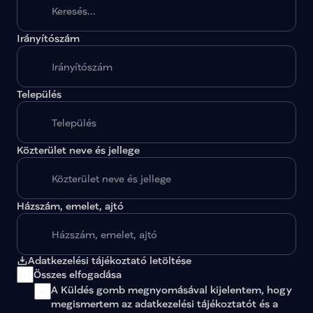
Irányítószám
A megadott paraméterekkel nincs egy találat sem.
Település
Közterület neve és jellege
Házszám, emelet, ajtó
Adatkezelési tájékoztató letöltése
Összes elfogadása
A Küldés gomb megnyomásával kijelentem, hogy 
megismertem az 
adatkezelési tájékoztatót
 és a 