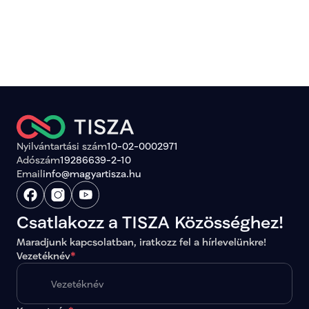
Nyilvántartási szám
10-02-0002971
Adószám
19286639-2-10
Email
info@magyartisza.hu
Csatlakozz a TISZA Közösséghez!
Maradjunk kapcsolatban, iratkozz fel a hírlevelünkre!
Vezetéknév
*