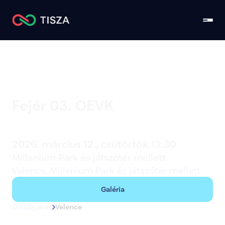
Fejér 03. OEVK
Velence
2026. március 12., csütörtök 13:30
Millenium Park és játszótér mellett
Velence, Millenium Park és játszótér mellett
Galéria
Országjárás
Velence