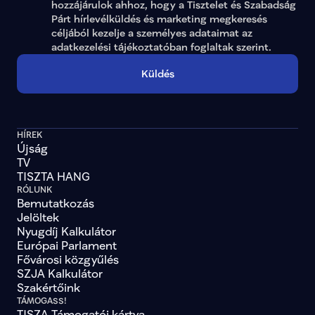
hozzájárulok ahhoz, hogy a Tisztelet és Szabadság 
Párt hírlevélküldés és marketing megkeresés 
céljából kezelje a személyes adataimat az 
adatkezelési tájékoztatóban
 foglaltak szerint.
Küldés
HÍREK
Újság
TV
TISZTA HANG
RÓLUNK
Bemutatkozás
Jelöltek
Nyugdíj Kalkulátor
Európai Parlament
Fővárosi közgyűlés
SZJA Kalkulátor
Szakértőink
TÁMOGASS!
TISZA Támogatói kártya