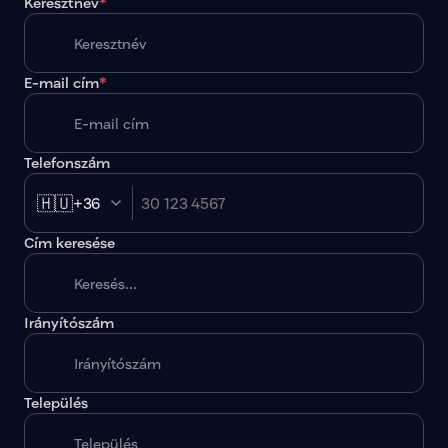
Keresztnév
*
E-mail cím
*
Telefonszám
🇭🇺
+36
Cím keresése
Irányítószám
A megadott paraméterekkel nincs egy találat sem.
Település