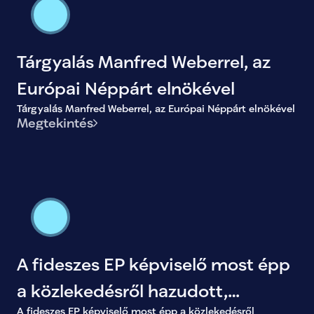
Tárgyalás Manfred Weberrel, az
Európai Néppárt elnökével
Tárgyalás Manfred Weberrel, az Európai Néppárt elnökével
Megtekintés
A fideszes EP képviselő most épp
a közlekedésről hazudott,
A fideszes EP képviselő most épp a közlekedésről