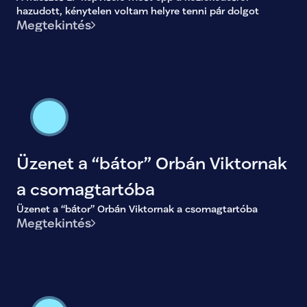
kénytelen voltam helyre tenni pár
hazudott, kénytelen voltam helyre tenni pár dolgot
Megtekintés
dolgot
Üzenet a “bátor” Orbán Viktornak
a csomagtartóba
Üzenet a “bátor” Orbán Viktornak a csomagtartóba
Megtekintés