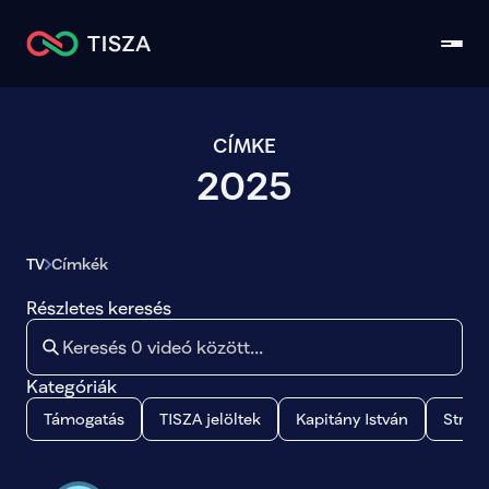
CÍMKE
2025
TV
Címkék
Részletes keresés
Kategóriák
Támogatás
TISZA jelöltek
Kapitány István
Strom