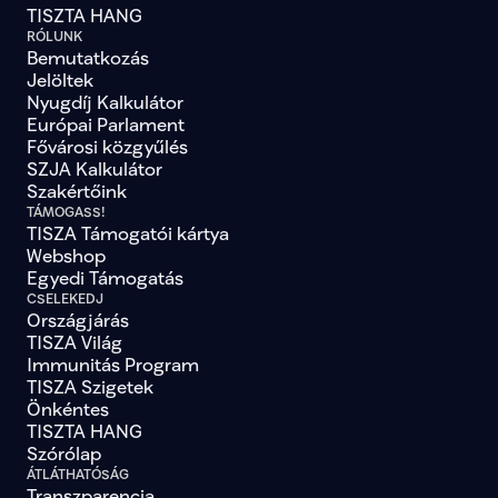
TISZTA HANG
RÓLUNK
Bemutatkozás
Jelöltek
Nyugdíj Kalkulátor
Európai Parlament
Fővárosi közgyűlés
SZJA Kalkulátor
Szakértőink
TÁMOGASS!
TISZA Támogatói kártya
Webshop
Egyedi Támogatás
CSELEKEDJ
Országjárás
TISZA Világ
Immunitás Program
TISZA Szigetek
Önkéntes
TISZTA HANG
Szórólap
ÁTLÁTHATÓSÁG
Transzparencia