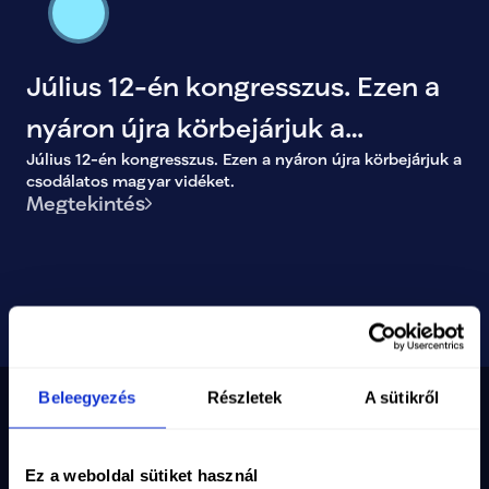
Július 12-én kongresszus. Ezen a
nyáron újra körbejárjuk a
Július 12-én kongresszus. Ezen a nyáron újra körbejárjuk a
csodálatos magyar vidéket.
csodálatos magyar vidéket.
Megtekintés
Beleegyezés
Részletek
A sütikről
Nyilvántartási szám
10-02-0002971
Ez a weboldal sütiket használ
Adószám
19286639-2-10