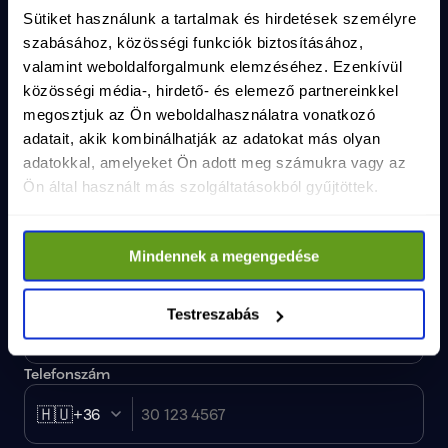
Email
info@magyartisza.hu
Sütiket használunk a tartalmak és hirdetések személyre
szabásához, közösségi funkciók biztosításához,
valamint weboldalforgalmunk elemzéséhez. Ezenkívül
Csatlakozz a TISZA Közösséghez!
közösségi média-, hirdető- és elemező partnereinkkel
Maradjunk kapcsolatban, iratkozz fel a hírlevelünkre!
megosztjuk az Ön weboldalhasználatra vonatkozó
Vezetéknév
*
adatait, akik kombinálhatják az adatokat más olyan
adatokkal, amelyeket Ön adott meg számukra vagy az
Ön által használt más szolgáltatásokból gyűjtöttek.
Keresztnév
*
Mindennek a megengedése
E-mail cím
*
Testreszabás
Telefonszám
🇭🇺
+36