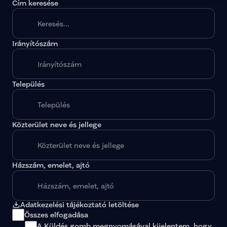
Cím keresése
Irányítószám
A megadott paraméterekkel nincs egy találat sem.
Település
Közterület neve és jellege
Házszám, emelet, ajtó
Adatkezelési tájékoztató letöltése
Összes elfogadása
A Küldés gomb megnyomásával kijelentem, hogy 