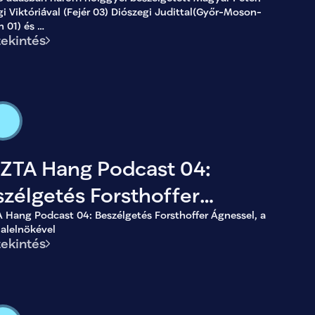
án bemutatom az egyéni
gi Viktóriával (Fejér 03) Diószegi Judittal(Győr-Moson-
viselőjelöltjeinket.
n 01) és
ekintés
 Andreával (Pest 10).
SZTA Hang Podcast 04:
zélgetés Forsthoffer
 Hang Podcast 04: Beszélgetés Forsthoffer Ágnessel, a
essel, a TISZA alelnökével
alelnökével
ekintés