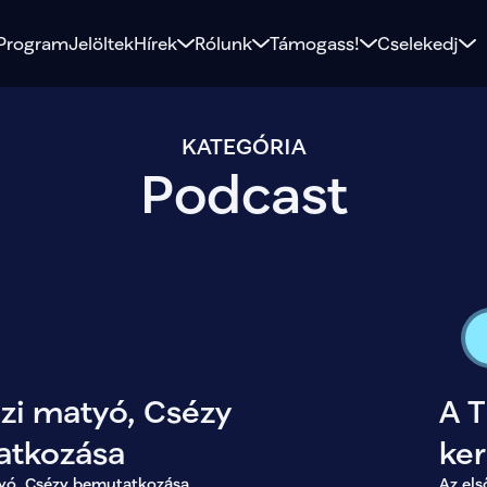
Program
Jelöltek
Hírek
Rólunk
Támogass!
Cselekedj
KATEGÓRIA
Podcast
azi matyó, Csézy
A 
atkozása
ke
tyó, Csézy bemutatkozása
Az els