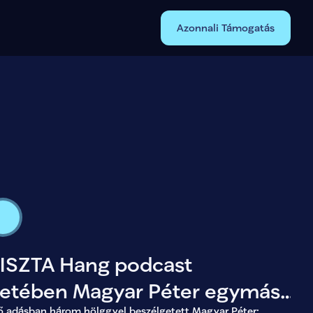
Azonnali Támogatás
TISZTA Hang podcast
retében Magyar Péter egymás
ő adásban három hölggyel beszélgetett Magyar Péter: