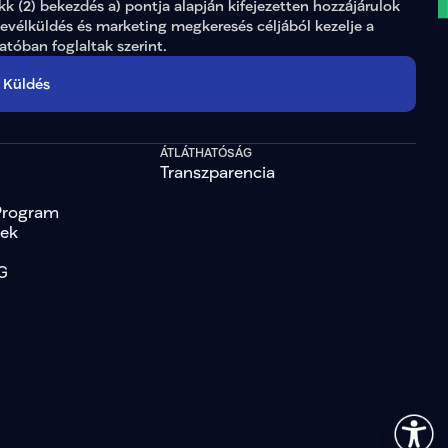
ikk (2) bekezdés a) pontja alapján kifejezetten hozzájárulok 
levélküldés és marketing megkeresés céljából kezelje a 
tatóban
 foglaltak szerint.
Küldés
ÁTLÁTHATÓSÁG
Transzparencia
Program
tek
G