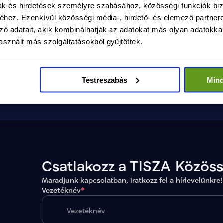
mak és hirdetések személyre szabásához, közösségi funkciók biz
malkotásért felelős
hez. Ezenkívül közösségi média-, hirdető- és elemező partner
a TISZA kormányzati programalkotásért felelős
jével
zó adatait, akik kombinálhatják az adatokat más olyan adatokka
ács Zoltán.
sznált más szolgáltatásokból gyűjtöttek.
és
Testreszabás
Min
Csatlakozz a TISZA Közös
Maradjunk kapcsolatban, iratkozz fel a hírlevelünkre!
Vezetéknév
*