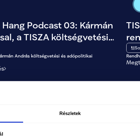
 Hang Podcast 03: Kármán
TI
sal, a TISZA költségvetési
re
olitikai szakértőjével
Kri
So
ármán András költségvetési és adópolitikai
Rendha
Megt
és
Részletek
 Hang Podcast 01: Tanács
ál
nal, a TISZA kormányzati