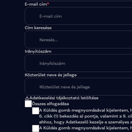
E-mail cím
*
Cím keresése
Irányítószám
A megadott paraméterekkel nincs egy találat sem
Közterület neve és jellege
Adatkezelési tájékoztató letöltése
Összes elfogadása
A Küldés gomb megnyomásával kijelentem, 
6. cikk (1) bekezdés a) pontja, valamint a 9. c
ahhoz, hogy Adatkezelő kezelje a személyes 
A Küldés gomb megnyomásával kijelentem, ho