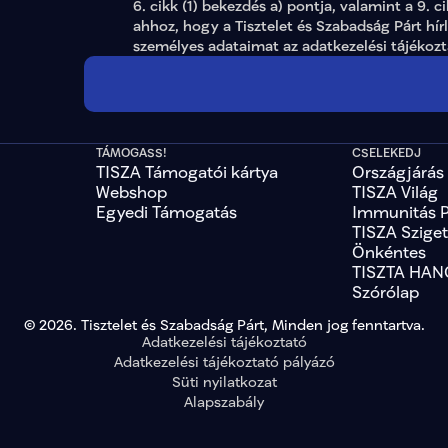
6. cikk (1) bekezdés a) pontja, valamint a 9. c
ahhoz, hogy a Tisztelet és Szabadság Párt hír
személyes adataimat az 
adatkezelési tájékoz
TÁMOGASS!
CSELEKEDJ
TISZA Támogatói kártya
Országjárás
Webshop
TISZA Világ
Egyedi Támogatás
Immunitás 
TISZA Szige
Önkéntes
TISZTA HAN
Szórólap
© 2026. Tisztelet és Szabadság Párt, Minden jog fenntartva.
Adatkezelési tájékoztató
Adatkezelési tájékoztató pályázó
Süti nyilatkozat
Alapszabály