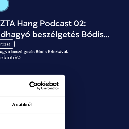
SZTA Hang Podcast 02:
ndhagyó beszélgetés Bódis
sztával
rozat
gyó beszélgetés Bódis Krisztával.
ekintés
A sütikről