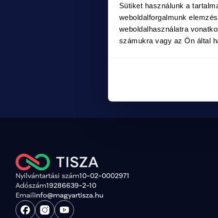
Sütiket használunk a tartal
progra
Sorozat
weboldalforgalmunk elemzésé
Bemutatkozik 
vezető
weboldalhasználatra vonatko
vezetője, Tan
számukra vagy az Ön által ha
Megtekint
Nyilvántartási szám
10-02-0002971
Adószám
19286639-2-10
Email
info@magyartisza.hu