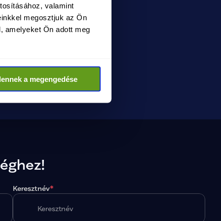
tosításához, valamint
einkkel megosztjuk az Ön
l, amelyeket Ön adott meg
dennek a megengedése
séghez!
Keresztnév
*