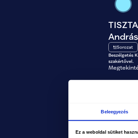
TISZTA
András
és adóp
Sorozat
Beszélgetés K
szakértővel.
Megtekint
Beleegyezés
TISZTA
Ez a weboldal sütiket haszn
Zoltán