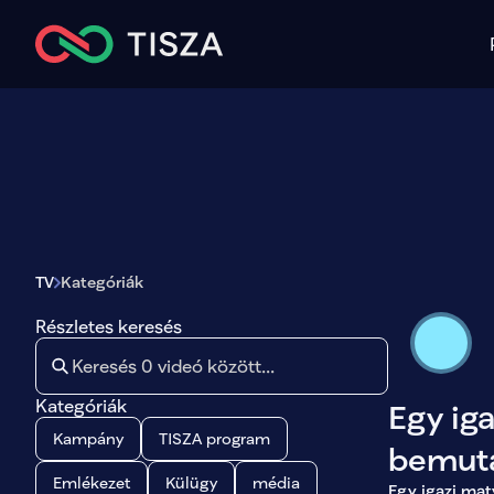
TV
Kategóriák
Részletes keresés
Kategóriák
Egy ig
Kampány
TISZA program
bemut
Emlékezet
Külügy
média
Egy igazi ma