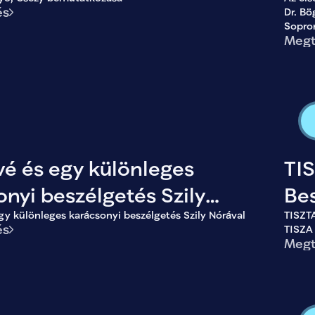
ut
és
Dr. Bö
kép
Sopro
Megt
Kácsor
vé és egy különleges
TI
onyi beszélgetés Szily
Bes
gy különleges karácsonyi beszélgetés Szily Nórával
TISZTA
l
Ágn
és
TISZA 
Megt