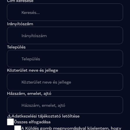
Cím keresése
Irányítószám
A megadott paraméterekkel nincs egy találat sem.
Település
Közterület neve és jellege
Házszám, emelet, ajtó
Adatkezelési tájékoztató letöltése
Összes elfogadása
A Küldés gomb megnyomásával kijelentem, hogy 