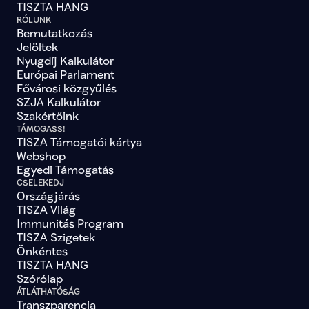
TISZTA HANG
RÓLUNK
Bemutatkozás
Jelöltek
Nyugdíj Kalkulátor
Európai Parlament
Fővárosi közgyűlés
SZJA Kalkulátor
Szakértőink
TÁMOGASS!
TISZA Támogatói kártya
Webshop
Egyedi Támogatás
CSELEKEDJ
Országjárás
TISZA Világ
Immunitás Program
TISZA Szigetek
Önkéntes
TISZTA HANG
Szórólap
ÁTLÁTHATÓSÁG
Transzparencia