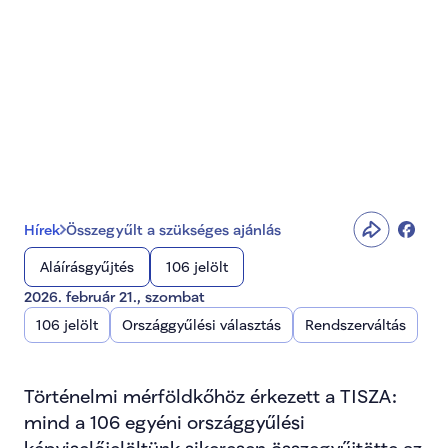
Összegyűlt a 
szükséges ajánlás
Hírek
Összegyűlt a szükséges ajánlás
Aláírásgyűjtés
106 jelölt
2026. február 21., szombat
106 jelölt
Országgyűlési választás
Rendszerváltás
Történelmi mérföldkőhöz érkezett a TISZA: 
mind a 106 egyéni országgyűlési 