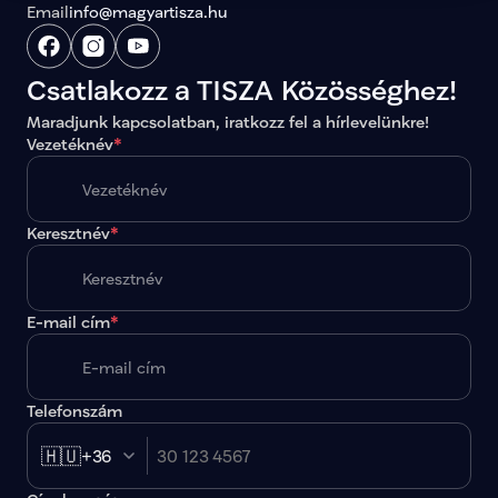
Email
info@magyartisza.hu
Csatlakozz a TISZA Közösséghez!
Maradjunk kapcsolatban, iratkozz fel a hírlevelünkre!
Vezetéknév
*
Keresztnév
*
E-mail cím
*
Telefonszám
🇭🇺
+36