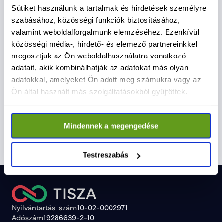
Kapcsolódó cikkek
Sütiket használunk a tartalmak és hirdetések személyre
Nézz meg többet
szabásához, közösségi funkciók biztosításához,
valamint weboldalforgalmunk elemzéséhez. Ezenkívül
közösségi média-, hirdető- és elemező partnereinkkel
megosztjuk az Ön weboldalhasználatra vonatkozó
adatait, akik kombinálhatják az adatokat más olyan
adatokkal, amelyeket Ön adott meg számukra vagy az
Most minden vélemény
TISZA 
Ön által használt más szolgáltatásokból gyűjtöttek.
számít - társadalmi
törvény
Június 27-ig bárki elmondhatja véleményét
Magyar Pét
Mindennek a megengedése
egyeztetés indult az
Tisztí
az Alaptörvény 17. módosításáról, mert a
Tisztítótű
közös döntések alapja a valódi társadalmi
alkotmány
Alaptörvény módosításáról
párbeszéd.
és a demo
Testreszabás
megerősít
Nyilvántartási szám
10-02-0002971
Adószám
19286639-2-10