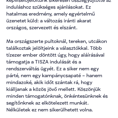
képviselőjelöltünk sikeresen összegyűjtötte az 
induláshoz szükséges ajánlásokat. Ez 
hatalmas eredmény, amely egyértelmű 
üzenetet küld: a változás iránti akarat 
országos, szervezett és elszánt.
Ma országszerte pultoknál, tereken, utcákon 
találkoztak jelöltjeink a választókkal. Több 
tízezer ember döntött úgy, hogy aláírásával 
támogatja a TISZA indulását és a 
rendszerváltás ügyét. Ez a siker nem egy 
párté, nem egy kampánycsapaté – hanem 
mindazoké, akik időt szántak rá, hogy 
kiálljanak a közös jövő mellett. Köszönjük 
minden támogatónknak, önkéntesünknek és 
segítőnknek az elkötelezett munkát. 
Nélkületek ez nem sikerülhetett volna.